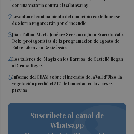
con una victoria contra el Galatasaray
2
Levantan el confinamiento del municipio castellonense
de Sierra Engarcerán por el incendio
3
Juan Tallón, Marta Jiménez Serrano o Juan Evaristo Valls
Boix, protagonistas de la programación de agosto de
Entre Libros en Benicàssim
4
Los talleres de ‘Magia en los Barrios’ de Castelló llegan
al Grupo Reyes
5
Informe del CEAM sobre el incendio de la Vall d'Uixó: la
vegetación perdió el 51% de humedad en los meses
previos
Suscríbete al canal de
Whatsapp