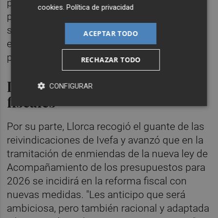
plazo. Las empresas familiares no piden
cookies
.
Política de privacidad
privilegios, sino medidas que les permitan
seguir invirtiendo, innovando y generando
ACEPTAR TODO
empleo y prosperidad", concluyó la
presidenta de Ivefa.
RECHAZAR TODO
Llorca avanza más reformas
CONFIGURAR
fiscales
Por su parte, Llorca recogió el guante de las
reivindicaciones de Ivefa y avanzó que en la
tramitación de enmiendas de la nueva ley de
Acompañamiento de los presupuestos para
2026 se incidirá en la reforma fiscal con
nuevas medidas. "Les anticipo que será
ambiciosa, pero también racional y adaptada