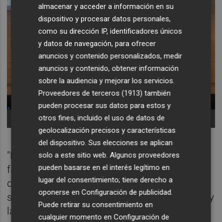
almacenar y acceder a información en su
dispositivo y procesar datos personales,
como su dirección IP, identificadores únicos
y datos de navegación, para ofrecer
anuncios y contenido personalizados, medir
anuncios y contenido, obtener información
sobre la audiencia y mejorar los servicios.
Proveedores de terceros (1913)
también
pueden procesar sus datos para estos y
-Foto: KIKE TABERNER
otros fines, incluido el uso de datos de
geolocalización precisos y características
del dispositivo. Sus elecciones se aplican
"Desde Ivefa reivindicamos un entorno que
solo a este sitio web. Algunos proveedores
pueden basarse en el interés legítimo en
favorezca la competitividad y el crecimiento
lugar del consentimiento; tiene derecho a
de las empresas familiares, basado en la
oponerse en
Configuración de publicidad
.
seguridad jurídica, la estabilidad regulatoria y
Puede retirar su consentimiento en
la capacidad de planificar a medio y largo
cualquier momento en
Configuración de