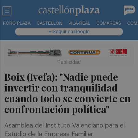
FORO PLAZA
CASTELLÓN
VILA-REAL
COMARCAS
COM
+ Seguir en Google
Boix (Ivefa): "Nadie puede
invertir con tranquilidad
cuando todo se convierte en
confrontación política"
Asamblea del Instituto Valenciano para el
Estudio de la Empresa Familiar