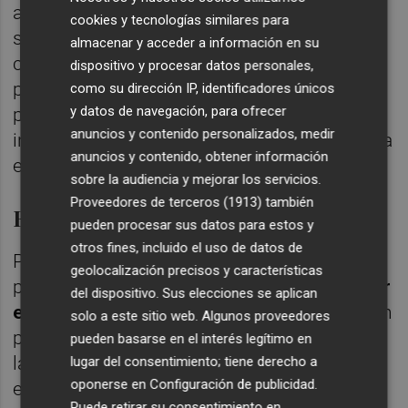
animales, la planta de hidrógeno verde que
cookies y tecnologías similares para
se se está construyendo conjuntamente
almacenar y acceder a información en su
con
Iberdrola
y un nuevo tercer tren en la
dispositivo y procesar datos personales,
planta de tratamiento de aguas residuales
como su dirección IP, identificadores únicos
y datos de navegación, para ofrecer
para ambas instalaciones. La previsión
anuncios y contenido personalizados, medir
inicial esta que esta actuación esté operativa
anuncios y contenido, obtener información
en 2029.
sobre la audiencia y mejorar los servicios.
Proveedores de terceros (1913)
también
Empresa estratégica
pueden procesar sus datos para estos y
otros fines, incluido el uso de datos de
Por otra parte, la consellera de Industria ha
geolocalización precisos y características
puesto en valor durante su visita "
el carácter
del dispositivo. Sus elecciones se aplican
estratégico
de la refinería de bp en Castellón
solo a este sitio web. Algunos proveedores
para la Comunitat Valenciana, al tratarse de
pueden basarse en el interés legítimo en
la única instalación de estas características
lugar del consentimiento; tiene derecho a
oponerse en
Configuración de publicidad
.
en el territorio y una infraestructura esencial
Puede retirar su consentimiento en