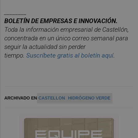
________
BOLET
ÍN DE EMPRESAS E INNOVACIÓN.
Toda la información empresarial de Castellón,
concentrada en un ú
nico
correo semanal para
seguir la actualidad sin perder
tiempo.
Suscr
í
bete
gratis al
bolet
í
n
aqu
í
.
ARCHIVADO EN
CASTELLON
HIDRÓGENO VERDE