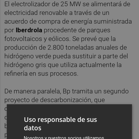
El electrolizador de 25 MW se alimentará de
electricidad renovable a través de un
acuerdo de compra de energía suministrada
por
Iberdrola
procedente de parques
fotovoltaicos y eólicos. Se prevé que la
producción de 2.800 toneladas anuales de
hidrógeno verde pueda sustituir a parte del
hidrógeno gris que utiliza actualmente la
refinería en sus procesos.
De manera paralela, Bp tramita un segundo
proyecto de descarbonización, que
contempla una inversión de 1.339 millones
de euros, para el desarrollo de una planta
Uso responsable de sus
biocombustibles de segunda generación a
datos
partir de aceites residuales y grasas
Nosotros y nuestros socios utilizamos