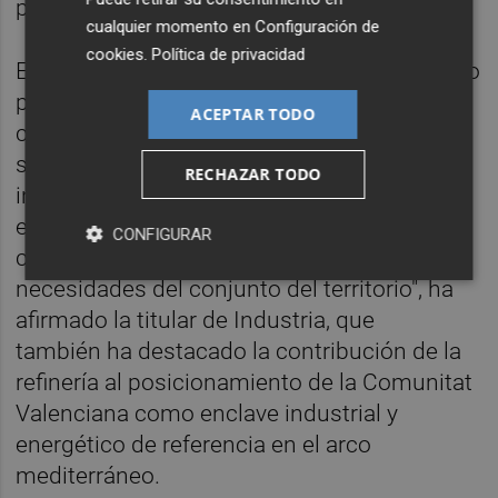
para garantizar el suministro energético".
cualquier momento en
Configuración de
cookies
.
Política de privacidad
En el actual contexto internacional, "marcado
por la volatilidad de los mercados y la
ACEPTAR TODO
creciente relevancia de la seguridad de
suministro, la existencia de capacidades
RECHAZAR TODO
industriales propias refuerza la autonomía
energética de la Comunitat Valenciana y su
CONFIGURAR
capacidad para dar respuesta a las
necesidades del conjunto del territorio", ha
afirmado la titular de Industria, que
también ha destacado la contribución de la
refinería al posicionamiento de la Comunitat
Valenciana como enclave industrial y
energético de referencia en el arco
mediterráneo.