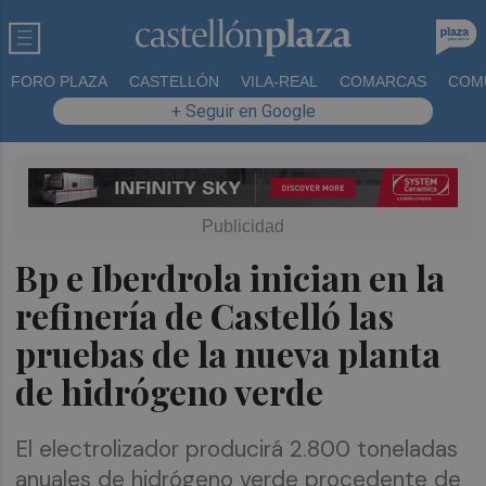
FORO PLAZA
CASTELLÓN
VILA-REAL
COMARCAS
COM
+ Seguir en Google
Bp e Iberdrola inician en la
refinería de Castelló las
pruebas de la nueva planta
de hidrógeno verde
El electrolizador producirá 2.800 toneladas
anuales de hidrógeno verde procedente de