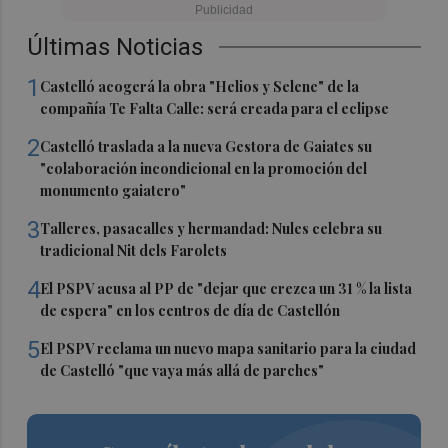
Últimas Noticias
1
Castelló acogerá la obra "Helios y Selene" de la
compañía Te Falta Calle: será creada para el eclipse
2
Castelló traslada a la nueva Gestora de Gaiates su
"colaboración incondicional en la promoción del
monumento gaiatero"
3
Talleres, pasacalles y hermandad: Nules celebra su
tradicional Nit dels Farolets
4
El PSPV acusa al PP de "dejar que crezca un 31 % la lista
de espera" en los centros de día de Castellón
5
El PSPV reclama un nuevo mapa sanitario para la ciudad
de Castelló "que vaya más allá de parches"