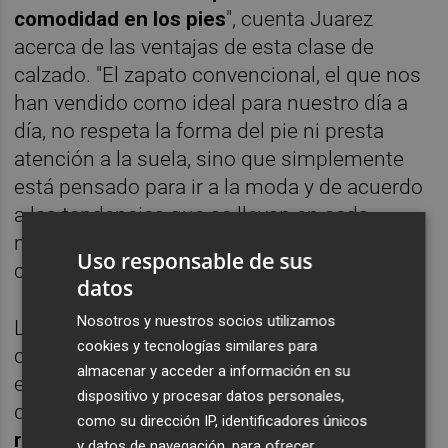
comodidad en los pies
", cuenta Juarez
acerca de las ventajas de esta clase de
calzado. "El zapato convencional, el que nos
han vendido como ideal para nuestro día a
día, no respeta la forma del pie ni presta
atención a la suela, sino que simplemente
está pensado para ir a la moda y de acuerdo
a las tendencias que se llevan en cada
momento", sigue el director de
Uso responsable de sus
comunicación.
datos
Nosotros y nuestros socios utilizamos
Lo que diferencia al barefoot del resto de
cookies y tecnologías similares para
calzado es su
naturalidad
, pues tal y como
almacenar y acceder a información en su
expone Juarez, "es una tipología de zapatilla
dispositivo y procesar datos personales,
que
deja al pie trabajar libremente, que
como su dirección IP, identificadores únicos
respeta su forma y que le permite
y datos de navegación, para ofrecer