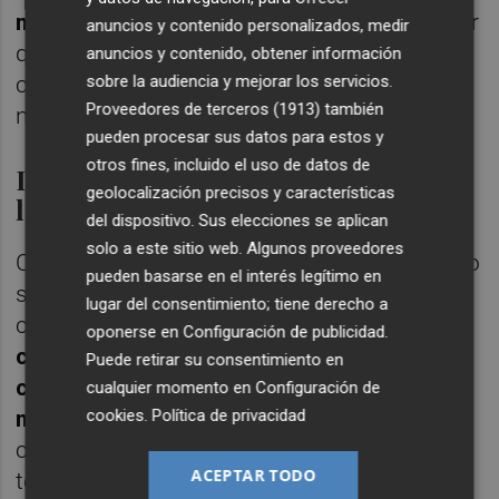
moverse de forma natural
, además de hacer
anuncios y contenido personalizados, medir
que todas las cadenas musculares del
anuncios y contenido, obtener información
sobre la audiencia y mejorar los servicios.
cuerpo tengan una estabilidad y equilibrio
Proveedores de terceros (1913)
también
natural".
pueden procesar sus datos para estos y
otros fines, incluido el uso de datos de
Diseños sostenibles y vinculados a
geolocalización precisos y características
las tendencias actuales
del dispositivo. Sus elecciones se aplican
solo a este sitio web. Algunos proveedores
Cada diseño comercializado por Brambas no
pueden basarse en el interés legítimo en
solo busca el confort previamente
lugar del consentimiento; tiene derecho a
comentado, sino que Almodóvar trata de
oponerse en
Configuración de publicidad
.
crear zapatillas ligadas a las tendencias de
Puede retirar su consentimiento en
cada temporada y siempre elaboradas con
cualquier momento en
Configuración de
cookies
.
Política de privacidad
materiales sostenibles
: "Tenemos muy en
cuenta los colores que están de moda cada
ACEPTAR TODO
temporada pero también los materiales,