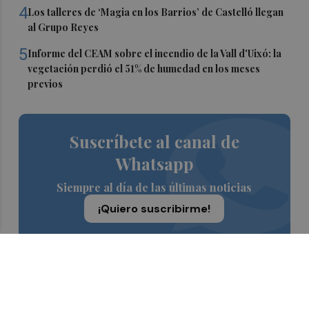
4
Los talleres de ‘Magia en los Barrios’ de Castelló llegan
al Grupo Reyes
5
Informe del CEAM sobre el incendio de la Vall d'Uixó: la
vegetación perdió el 51% de humedad en los meses
previos
Suscríbete al canal de
Whatsapp
Siempre al día de las últimas noticias
¡Quiero suscribirme!