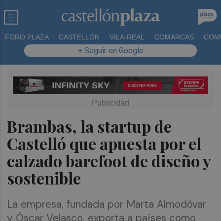
FORO PLAZA
CASTELLÓN
VILA-REAL
COMARCAS
COM
+ Seguir en Google
Brambas, la startup de
Castelló que apuesta por el
calzado barefoot de diseño y
sostenible
La empresa, fundada por Marta Almodóvar
y Óscar Velasco, exporta a países como