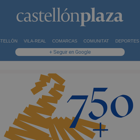
STELLÓN
VILA-REAL
COMARCAS
COMUNITAT
DEPORTES
+ Seguir en Google