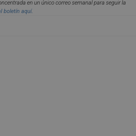
concentrada en un
ú
nico correo semanal para seguir la
l bolet
í
n aqu
í.