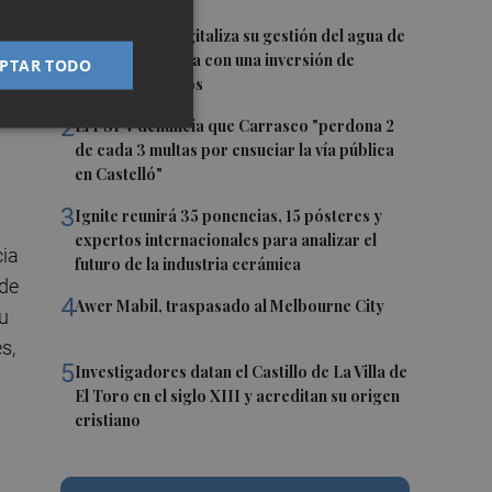
1
Torreblanca digitaliza su gestión del agua de
la mano de Facsa con una inversión de
PTAR TODO
287.503,23 euros
2
El PSPV denuncia que Carrasco "perdona 2
de cada 3 multas por ensuciar la vía pública
en Castelló"
3
Ignite reunirá 35 ponencias, 15 pósteres y
expertos internacionales para analizar el
cia
futuro de la industria cerámica
 de
4
Awer Mabil, traspasado al Melbourne City
su
s,
5
Investigadores datan el Castillo de La Villa de
El Toro en el siglo XIII y acreditan su origen
cristiano