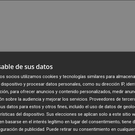
able de sus datos
Publicado: 13/05/2026 ·
1
os socios utilizamos cookies y tecnologías similares para almacena
dispositivo y procesar datos personales, como su dirección IP, iden
samblea General, el Consejo Rector de
Caixa Rural Vila-re
ción, para ofrecer anuncios y contenido personalizados, medir anun
tribución de cargos y definir las líneas estratégicas que
n sobre la audiencia y mejorar los servicios.
Proveedores de tercer
lo. El principal anuncio de la sesión ha sido la reelección
s datos para estos y otros fines, incluido el uso de datos de geolo
 Sánchez, que ha liderado la caja con un enfoque basado 
rísticas del dispositivo. Sus elecciones se aplican solo a este sitio
hora un nuevo mandato de cuatro años. Su renovación
 basarse en el interés legítimo en lugar del consentimiento; tiene 
 por la consolidación de los proyectos de apoyo al tejido
guración de publicidad
. Puede retirar su consentimiento en cualqu