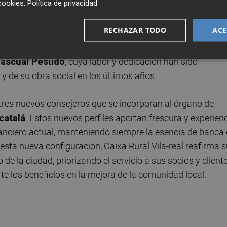
cookies
.
Política de privacidad
RECHAZAR TODO
ACE
itucional, el Consejo ha formalizado el relevo de parte de
 su más profundo agradecimiento a los tres consejeros
 Pascual Pesudo
, cuya labor y dedicación han sido
y de su obra social en los últimos años.
 tres nuevos consejeros que se incorporan al órgano de
catalá
. Estos nuevos perfiles aportan frescura y experien
inanciero actual, manteniendo siempre la esencia de banca
 esta nueva configuración, Caixa Rural Vila-real reafirma 
e la ciudad, priorizando el servicio a sus socios y cliente
erte los beneficios en la mejora de la comunidad local.