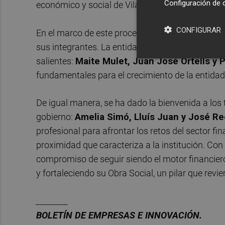
Configuración de 
económico y social de Vila-real.
CONFIGURAR
En el marco de este proceso de actualización inst
sus integrantes. La entidad ha querido expresar
salientes:
Maite Mulet, Juan José Ortells y
fundamentales para el crecimiento de la entidad 
De igual manera, se ha dado la bienvenida a los
gobierno:
Amelia Simó, Lluís Juan y José Re
profesional para afrontar los retos del sector f
proximidad que caracteriza a la institución. Con
compromiso de seguir siendo el motor financiero d
y fortaleciendo su Obra Social, un pilar que revi
________
BOLET
ÍN DE EMPRESAS E INNOVACIÓN.