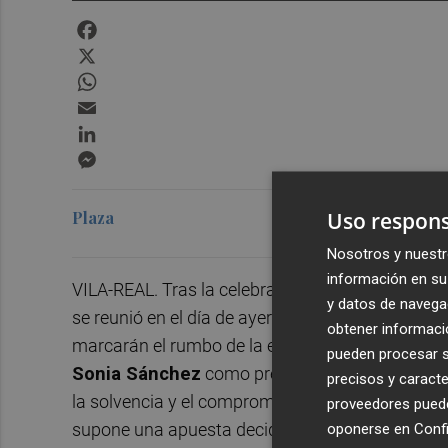
Facebook
X
WhatsApp
Email
LinkedIn
Messenger
Uso respons
Plaza
Nosotros y nuestr
información en su 
VILA-REAL. Tras la celebración de su reciente A
y datos de navega
se reunió en el día de ayer para proceder a la dis
obtener informació
marcarán el rumbo de la entidad en el próximo cic
pueden procesar su
Sonia Sánchez
como presidenta de la entidad.
precisos y caracte
la solvencia y el compromiso social, afronta a
proveedores pueden
supone una apuesta decidida por la estabilidad y
oponerse en
Confi