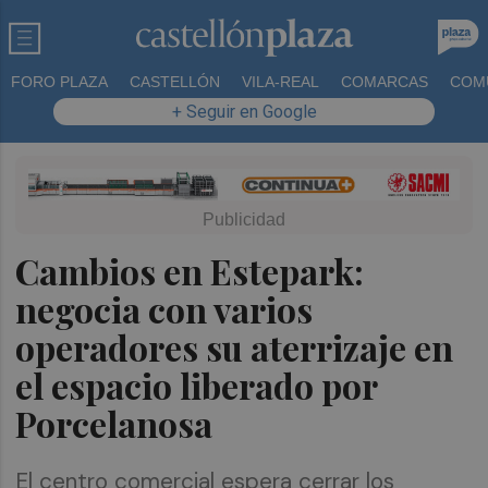
FORO PLAZA
CASTELLÓN
VILA-REAL
COMARCAS
COM
+ Seguir en Google
Cambios en Estepark:
negocia con varios
operadores su aterrizaje en
el espacio liberado por
Porcelanosa
El centro comercial espera cerrar los