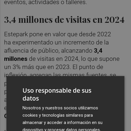
eventos, actividades o talleres.
3,4 millones de visitas en 2024
Estepark pone en valor que desde 2022
ha experimentado un incremento de la
afluencia de público, alcanzando
3,4
millones
de visitas en 2024, lo que supone
un 3% más que en 2023. El punto de
inflexión, agregan las mismas fuentes, se
produjo en 2023, una vez ya finalizaron la
Uso responsable de sus
pandemia y las restricciones posteriores,
datos
abriendo sus puertas en dicho ejercicio dos
espacios importantes para el parque como
Nosotros y nuestros socios utilizamos
cookies y tecnologías similares para
Gifi y Tramas
.
almacenar y acceder a información en su
dispositivo y procesar datos personales,