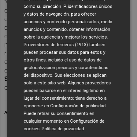
"Con una oferta que combina grandes
como su dirección IP, identificadores únicos
operadores, propuestas locales, espacios de
y datos de navegación, para ofrecer
ocio familiar y una programación constante
anuncios y contenido personalizados, medir
de actividades, Estepark consolida su papel
anuncios y contenido, obtener información
como centro vivo, flexible y orientado a las
sobre la audiencia y mejorar los servicios.
nuevas demandas del consumidor actual",
Proveedores de terceros (1913)
también
pueden procesar sus datos para estos y
reiteran desde el recinto comercial. La
otros fines, incluido el uso de datos de
capital de la Plana itntegra dos centros
geolocalización precisos y características
comerciales en el extrarradio:
Estepark y la
del dispositivo. Sus elecciones se aplican
Salera
, a los que se unen espacios ubicados
solo a este sitio web. Algunos proveedores
en el entorno de la
Ciudad del Transporte
.
pueden basarse en el interés legítimo en
lugar del consentimiento; tiene derecho a
oponerse en
Configuración de publicidad
.
ARCHIVADO EN
ESTEPARK
Puede retirar su consentimiento en
cualquier momento en
Configuración de
cookies
.
Política de privacidad