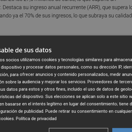
. Destaca su ingreso anual recurrente (ARR), que supera l
zando ya el 70% de sus ingresos, lo que subraya su calidad
líneas de negocio y en los mercados donde opera -España 
lity management y services (FAMA y CheckingPlan) hasta
able de sus datos
ial como partner de Microsoft (Ekamat) y Zoho (Conpas),
os socios utilizamos cookies y tecnologías similares para almacena
ridad.
dispositivo y procesar datos personales, como su dirección IP, iden
ción, para ofrecer anuncios y contenido personalizados, medir anun
a representa más del 42% de la cifra total de negocio tras
n sobre la audiencia y mejorar los servicios.
Proveedores de tercer
s datos para estos y otros fines, incluido el uso de datos de geolo
tancialmente su rentabilidad.
rísticas del dispositivo. Sus elecciones se aplican solo a este sitio
 basarse en el interés legítimo en lugar del consentimiento; tiene 
del 11,7% en 2024, superando los 3,2 millones de euros,
guración de publicidad
. Puede retirar su consentimiento en cualqu
ima de 1 millón de euros. Desde que se incorporó a BME
cookies
.
Política de privacidad
por 4 su tamaño y por 6 su EBITDA, mientras que en el
cio.