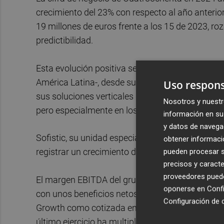
crecimiento del 23% con respecto al año anterior
19 millones de euros frente a los 15 de 2023, ro
predictibilidad.
Esta evolución positiva se apoya en todas sus 
América Latina-, desde sus plataformas de faci
Uso respons
sus soluciones verticales de software empresar
Nosotros y nuestr
pero especialmente en los servicios de cibersegu
información en su 
y datos de navega
Sofistic, su unidad especializada en el sector, y
obtener informació
pueden procesar su
registrar un crecimiento del 38%, mejorando sus
precisos y caracte
proveedores pueden
El margen EBITDA del grupo se elevó por encima 
oponerse en
Confi
con unos beneficios netos consolidados por enc
Configuración de 
Growth como cotizada en 2020, ha multiplicado 
último ejercicio ha multiplicado por 6,5 su benefi