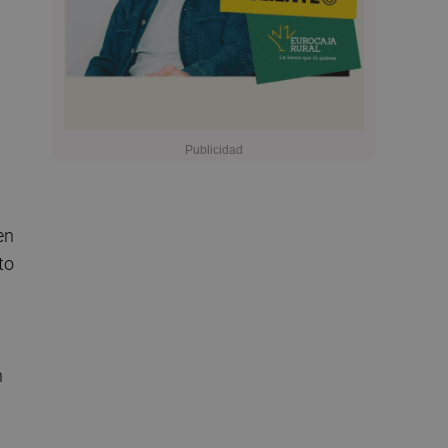
en
to
n
l