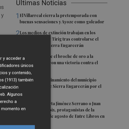
Últimas Noticias
os
1
 y
El Villarreal cierra la pretemporada con
buenas sensaciones y Ayoze como goleador
2
Los medios de extinción trabajan en los
y
frentes de Catí y Tírig tras controlarse el
incendio de la Sierra Engarcerán
3
El Villarreal pone el broche de oro a la
r y acceder a
pretemporada con una victoria contra el
tificadores únicos
Galatasaray
cios y contenido,
4
os (1913)
también
Levantan el confinamiento del municipio
castellonense de Sierra Engarcerán por el
calización
incendio
 web. Algunos
derecho a
5
Juan Tallón, Marta Jiménez Serrano o Juan
ier momento en
Evaristo Valls Boix, protagonistas de la
programación de agosto de Entre Libros en
Benicàssim