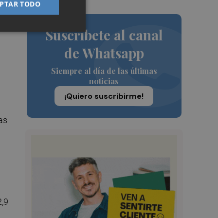
PTAR TODO
Suscríbete al canal
de Whatsapp
Siempre al día de las últimas
noticias
¡Quiero suscribirme!
l
as
2,9