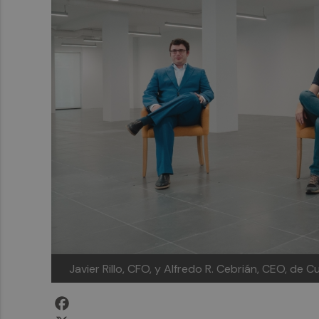
Javier Rillo, CFO, y Alfredo R. Cebrián, CEO, de
Facebook
X