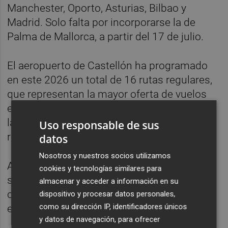
Manchester, Oporto, Asturias, Bilbao y
Madrid. Solo falta por incorporarse la de
Palma de Mallorca, a partir del 17 de julio.
El aeropuerto de Castellón ha programado
en este 2026 un total de 16 rutas regulares,
que representan la mayor oferta de vuelos
en la trayectoria de la infraestructura. A lo
largo del año hay previstos 2.400 vuelos
Uso responsable de sus
regulares con una oferta de 400.000 plazas.
datos
Nosotros y nuestros socios utilizamos
Además, el aeropuerto acoge entre junio y
cookies y tecnologías similares para
septiembre una operativa chárter para
almacenar y acceder a información en su
canalizar la llegada de hasta 2.700 turistas
dispositivo y procesar datos personales,
como su dirección IP, identificadores únicos
eslovacos.
y datos de navegación, para ofrecer