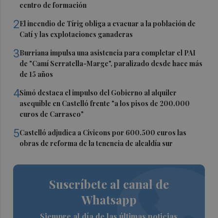
centro de formación
2
El incendio de Tírig obliga a evacuar a la población de
Catí y las explotaciones ganaderas
3
Burriana impulsa una asistencia para completar el PAI
de "Camí Serratella-Marge", paralizado desde hace más
de 15 años
4
Simó destaca el impulso del Gobierno al alquiler
asequible en Castelló frente "a los pisos de 200.000
euros de Carrasco"
5
Castelló adjudica a Civicons por 600.500 euros las
obras de reforma de la tenencia de alcaldía sur
Suscríbete al canal de
Whatsapp
Siempre al día de las últimas noticias