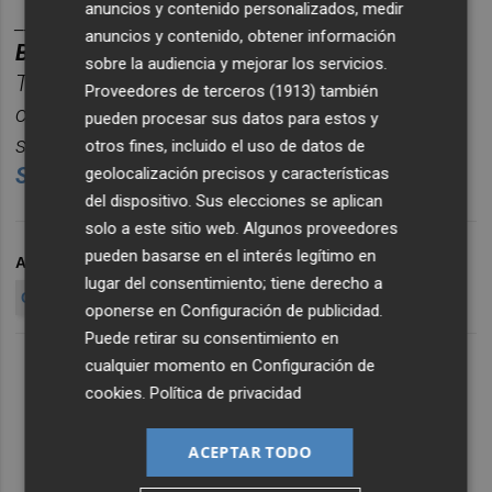
anuncios y contenido personalizados, medir
________
anuncios y contenido, obtener información
BOLET
ÍN DE EMPRESAS E INNOVACIÓN.
sobre la audiencia y mejorar los servicios.
Toda la información empresarial de Castellón,
Proveedores de terceros (1913)
también
concentrada en un
ú
nico correo semanal para
pueden procesar sus datos para estos y
seguir la actualidad sin perder tiempo.
otros fines, incluido el uso de datos de
Suscr
í
bete
gratis al bolet
í
n aqu
í.
geolocalización precisos y características
del dispositivo. Sus elecciones se aplican
solo a este sitio web. Algunos proveedores
pueden basarse en el interés legítimo en
ARCHIVADO EN
AEROPUERTO DE CASTELLÓN
TURISMO
lugar del consentimiento; tiene derecho a
CASTELLON
oponerse en
Configuración de publicidad
.
Puede retirar su consentimiento en
cualquier momento en
Configuración de
cookies
.
Política de privacidad
ACEPTAR TODO