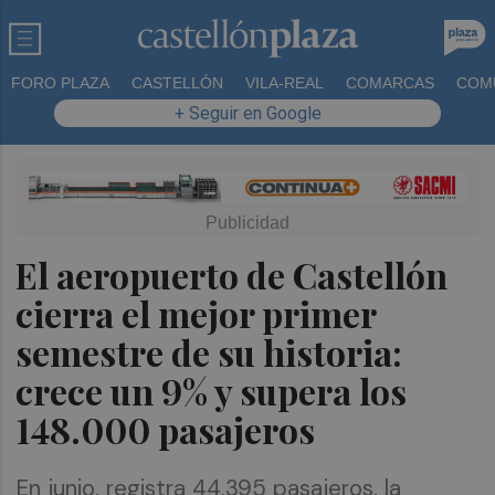
FORO PLAZA
CASTELLÓN
VILA-REAL
COMARCAS
COM
+ Seguir en Google
El aeropuerto de Castellón
cierra el mejor primer
semestre de su historia:
crece un 9% y supera los
148.000 pasajeros
En junio, registra 44.395 pasajeros, la