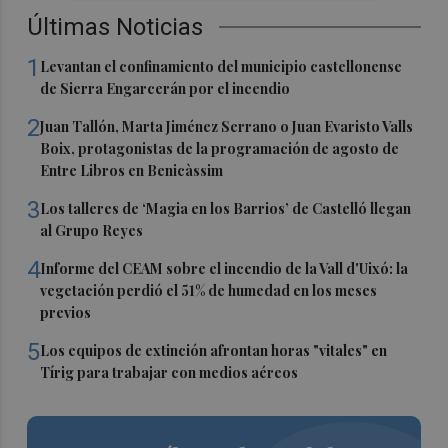
Últimas Noticias
1
Levantan el confinamiento del municipio castellonense
de Sierra Engarcerán por el incendio
2
Juan Tallón, Marta Jiménez Serrano o Juan Evaristo Valls
Boix, protagonistas de la programación de agosto de
Entre Libros en Benicàssim
3
Los talleres de ‘Magia en los Barrios’ de Castelló llegan
al Grupo Reyes
4
Informe del CEAM sobre el incendio de la Vall d'Uixó: la
vegetación perdió el 51% de humedad en los meses
previos
5
Los equipos de extinción afrontan horas "vitales" en
Tírig para trabajar con medios aéreos