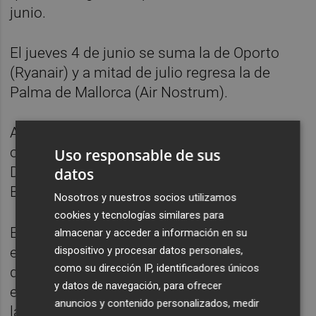
junio.
El jueves 4 de junio se suma la de Oporto
(Ryanair) y a mitad de julio regresa la de
Palma de Mallorca (Air Nostrum).
A estas rutas se suman las que ya están
operativas: Budapest, Cracovia, Berlín,
Uso responsable de sus
Düsseldorf Weeze, Milán, Londres, Bruselas,
datos
Bucarest, Cluj y Madrid.
Nosotros y nuestros socios utilizamos
cookies y tecnologías similares para
El aeropuerto de Castellón ha programado
almacenar y acceder a información en su
dispositivo y procesar datos personales,
en este 2026 un total de 16 rutas regulares,
como su dirección IP, identificadores únicos
que representan la mayor oferta de vuelos
y datos de navegación, para ofrecer
en la trayectoria de la infraestructura. A lo
anuncios y contenido personalizados, medir
largo del año hay previstos 2.400 vuelos