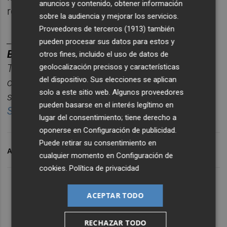
anuncios y contenido, obtener información
regulares con una oferta de 400.000 plazas.
sobre la audiencia y mejorar los servicios.
Proveedores de terceros (1913)
también
________
pueden procesar sus datos para estos y
BOLET
ÍN DE EMPRESAS E INNOVACIÓN.
otros fines, incluido el uso de datos de
geolocalización precisos y características
Toda la información empresarial de Castellón,
del dispositivo. Sus elecciones se aplican
concentrada en un
ú
nico correo semanal para
solo a este sitio web. Algunos proveedores
seguir la actualidad sin perder tiempo.
pueden basarse en el interés legítimo en
Suscríbete gratis al boletín aquí.
lugar del consentimiento; tiene derecho a
oponerse en
Configuración de publicidad
.
Puede retirar su consentimiento en
ARCHIVADO EN
AEROPUERTO DE CASTELLÓN
cualquier momento en
Configuración de
cookies
.
Política de privacidad
ACEPTAR TODO
RECHAZAR TODO