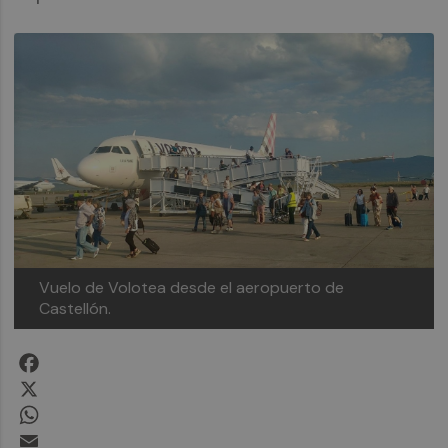
Vuelo de Volotea desde el aeropuerto de
Castellón.
Facebook
X
WhatsApp
Email