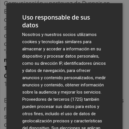
Comunicación y portavoz de Ryanair en
España, ha ratificado la apuesta de la
Uso responsable de sus
compañía por el aeropuerto de Castellón y
datos
su voluntad de seguir apostando por el
Nosotros y nuestros socios utilizamos
crecimiento. En este sentido, ha recordado
cookies y tecnologías similares para
que este año la aerolínea prevé conseguir
almacenar y acceder a información en su
"nuevos récords", ya que
espera transportar
dispositivo y procesar datos personales,
más de 221.000 pasajeros a través de sus
como su dirección IP, identificadores únicos
10 rutas operativas en el aeropuerto de
y datos de navegación, para ofrecer
Castellón
, lo que supone un crecimiento del
anuncios y contenido personalizados, medir
12%.
anuncios y contenido, obtener información
sobre la audiencia y mejorar los servicios.
Proveedores de terceros (1725)
también
En cuanto a la posibilidad de incrementar las
pueden procesar sus datos para estos y
rutas, Ruiz ha subrayado que "el objetivo es
otros fines, incluido el uso de datos de
seguir apostando por ampliar plazas en
geolocalización precisos y características
destinos que funcionan bien" y en esta línea
del dispositivo. Sus elecciones se aplican