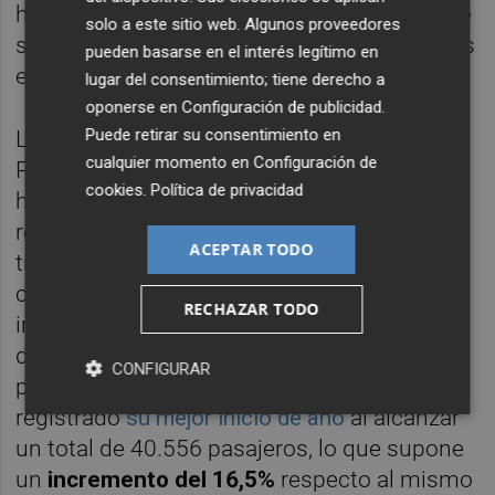
ha mostrado la predisposición de Ryanair de
solo a este sitio web. Algunos proveedores
seguir ampliando su catálogo de conexiones
pueden basarse en el interés legítimo en
en el futuro.
lugar del consentimiento; tiene derecho a
oponerse en
Configuración de publicidad
.
Puede retirar su consentimiento en
La directora general de Aerocas, Raquel
cualquier momento en
Configuración de
París, también ha resaltado el "récord
cookies
.
Política de privacidad
histórico" de rutas en el aeropuerto y ha
reafirmado el compromiso de seguir
ACEPTAR TODO
trabajando para continuar por la "senda de
constante crecimiento en una
RECHAZAR TODO
infraestructura que es fundamental para el
desarrollo de nuestro territorio". Sólo en el
CONFIGURAR
primer trimestre de 2026, el aeropuerto ha
registrado
su mejor inicio de año
al alcanzar
un total de 40.556 pasajeros, lo que supone
un
incremento del 16,5%
respecto al mismo