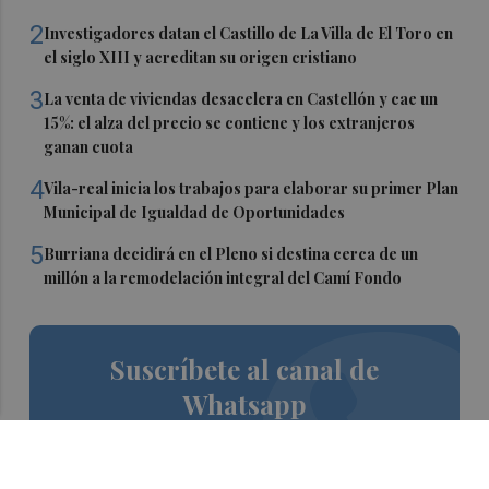
2
Investigadores datan el Castillo de La Villa de El Toro en
el siglo XIII y acreditan su origen cristiano
3
La venta de viviendas desacelera en Castellón y cae un
15%: el alza del precio se contiene y los extranjeros
ganan cuota
4
Vila-real inicia los trabajos para elaborar su primer Plan
Municipal de Igualdad de Oportunidades
5
Burriana decidirá en el Pleno si destina cerca de un
millón a la remodelación integral del Camí Fondo
Suscríbete al canal de
Whatsapp
Siempre al día de las últimas noticias
¡Quiero suscribirme!