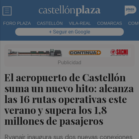
FORO PLAZA
CASTELLÓN
VILA-REAL
COMARCAS
COM
+ Seguir en Google
El aeropuerto de Castellón
suma un nuevo hito: alcanza
las 16 rutas operativas este
verano y supera los 1,8
millones de pasajeros
Ryanair inaugura sus dos nuevas conexiones