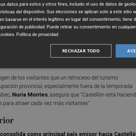
s datos para estos y otros fines, incluido el uso de datos de geolo
untan a una continuidad moderada de la actividad, con un
rísticas del dispositivo. Sus elecciones se aplican solo a este sitio
 segunda quincena del mes
, pendientes todavía del
 basarse en el interés legítimo en lugar del consentimiento; tiene 
ios a la Semana Santa.
guración de publicidad
. Puede retirar su consentimiento en cualqu
cookies
.
Política de privacidad
tiene su perfil diferencial dentro de la Comunitat Valenci
RECHAZAR TODO
ACE
 El
mercado nacional concentra todavía el 78,4% de 
o al 84,2% del año anterior.
rigen de los visitantes que un retroceso del turismo
upación provincial, especialmente fuera de la temporada
osbec,
Nuria Montes
, asegura que "Castellón está hacien
s para atraer cada vez más visitantes".
rior
 consolida como principal país emisor hacia Castell