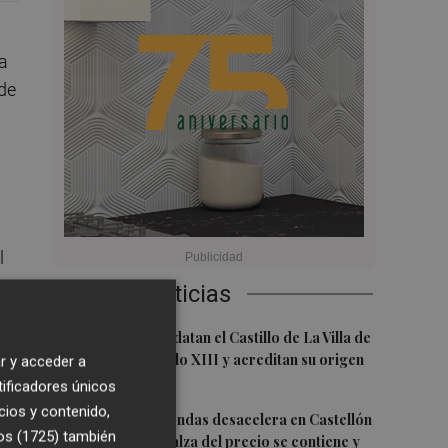
a
 de
l
Últimas Noticias
1
Investigadores datan el Castillo de La Villa de
a
El Toro en el siglo XIII y acreditan su origen
r y acceder a
cristiano
tificadores únicos
n a
cios y contenido,
2
La venta de viviendas desacelera en Castellón
os (1725)
también
y cae un 15%: el alza del precio se contiene y