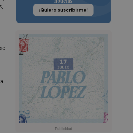
noticias
s,
¡Quiero suscribirme!
bio
na