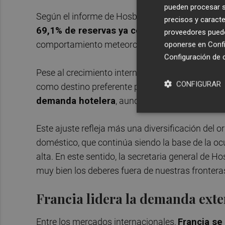
pueden procesar su
Según el informe de Hosbec, las previsiones ap
precisos y caracte
69,1% de reservas ya confirmadas para la
proveedores pueden
comportamiento meteorológico en los días prev
oponerse en
Confi
Configuración de 
Pese al crecimiento internacional, Castellón man
CONFIGURAR
como destino preferente para el viajero español.
demanda hotelera
, aunque pierde peso respect
Este ajuste refleja más una diversificación del o
doméstico, que continúa siendo la base de la oc
alta. En este sentido, la secretaria general de H
muy bien los deberes fuera de nuestras frontera
Francia lidera la demanda exte
Entre los mercados internacionales,
Francia se