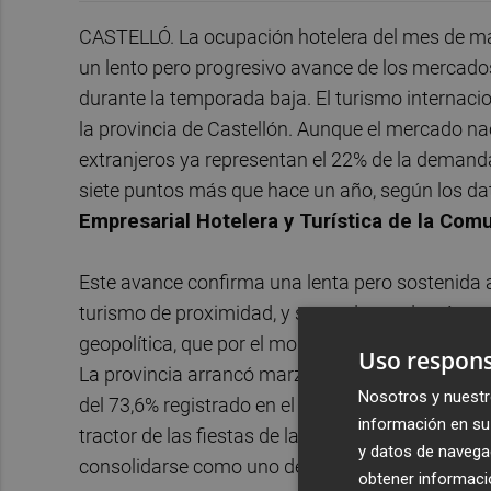
CASTELLÓ. La ocupación hotelera del mes de mar
un lento pero progresivo avance de los mercados
durante la temporada baja. El turismo internacio
la provincia de Castellón. Aunque el mercado nac
extranjeros ya representan el 22% de la demand
siete puntos más que hace un año, según los da
Empresarial Hotelera y Turística de la Com
Este avance confirma una lenta pero sostenida ap
turismo de proximidad, y se produce además en 
geopolítica, que por el momento no ha impactado
Uso respons
La provincia arrancó marzo con una
ocupación
Nosotros y nuestr
del 73,6% registrado en el mismo periodo de 2025
información en su 
tractor de las fiestas de la Magdalena, celebrada
y datos de navega
consolidarse como uno de los principales motore
obtener informació