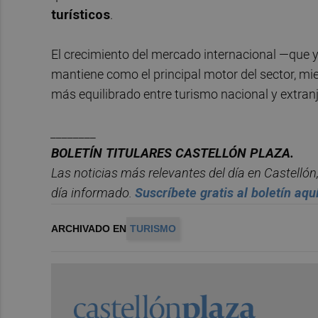
turísticos
.
El crecimiento del mercado internacional —que y
mantiene como el principal motor del sector, m
más equilibrado entre turismo nacional y extranj
________
BOLET
Í
N TITULARES CASTELL
ÓN PLAZA.
Las noticias m
á
s relevantes del d
í
a en Castelló
n
d
í
a informado.
Suscr
í
bete
gratis al bolet
í
n aqu
ARCHIVADO EN
TURISMO