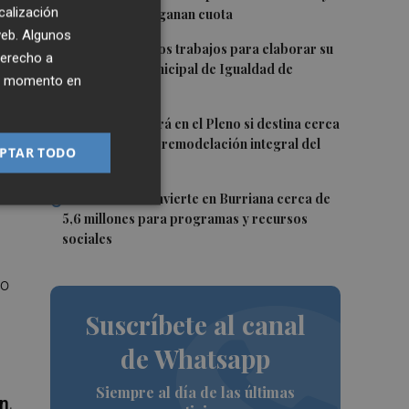
calización
los extranjeros ganan cuota
 web. Algunos
3
Vila-real inicia los trabajos para elaborar su
derecho a
primer Plan Municipal de Igualdad de
ier momento en
Oportunidades
4
Burriana decidirá en el Pleno si destina cerca
ana
de un millón a la remodelación integral del
PTAR TODO
la
Camí Fondo
5
La Generalitat invierte en Burriana cerca de
5,6 millones para programas y recursos
sociales
do
Suscríbete al canal
de Whatsapp
Siempre al día de las últimas
ón
,