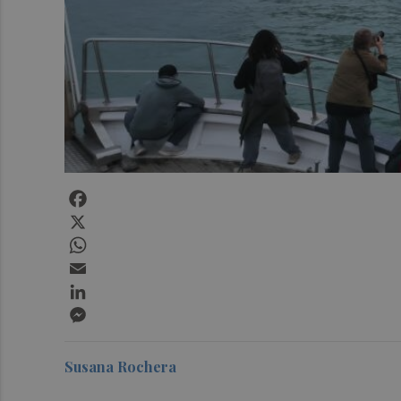
Facebook
X
WhatsApp
Email
LinkedIn
Messenger
Susana Rochera