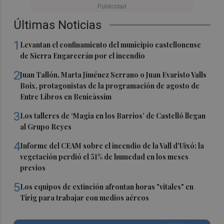
Últimas Noticias
1
Levantan el confinamiento del municipio castellonense
de Sierra Engarcerán por el incendio
2
Juan Tallón, Marta Jiménez Serrano o Juan Evaristo Valls
Boix, protagonistas de la programación de agosto de
Entre Libros en Benicàssim
3
Los talleres de ‘Magia en los Barrios’ de Castelló llegan
al Grupo Reyes
4
Informe del CEAM sobre el incendio de la Vall d'Uixó: la
vegetación perdió el 51% de humedad en los meses
previos
5
Los equipos de extinción afrontan horas "vitales" en
Tírig para trabajar con medios aéreos