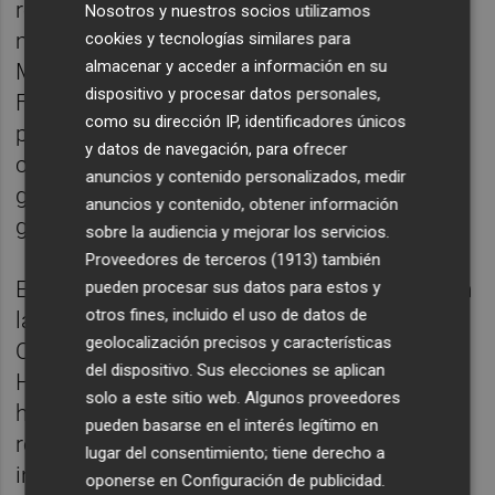
reposicionar el complejo Magic World",
Nosotros y nuestros socios utilizamos
mencionando la tematización de los hoteles
cookies y tecnologías similares para
almacenar y acceder a información en su
Magic Sports, Magic Games y Magic
dispositivo y procesar datos personales,
Fantasy, así como la remodelación del
como su dirección IP, identificadores únicos
parque acuático Magic Sports y la
y datos de navegación, para ofrecer
construcción de Magic Splash Adventure. El
anuncios y contenido personalizados, medir
grupo anunció en un inicio una inversión
anuncios y contenido, obtener información
global de 40 millones en diferentes fases.
sobre la audiencia y mejorar los servicios.
Proveedores de terceros (1913)
también
Estas actuaciones continuaron en
2025
, con
pueden procesar sus datos para estos y
otros fines, incluido el uso de datos de
la conversión del antiguo Hotel Balneario de
geolocalización precisos y características
Oropesa en el actual Pontiana Thalasso
del dispositivo. Sus elecciones se aplican
Hotel, que incorporó 192 nuevas
solo a este sitio web. Algunos proveedores
habitaciones. En dicho ejercicio también se
pueden basarse en el interés legítimo en
renovó el Aloha Beach Club, con la
lugar del consentimiento; tiene derecho a
incorporación de una nueva piscina interior.
oponerse en
Configuración de publicidad
.