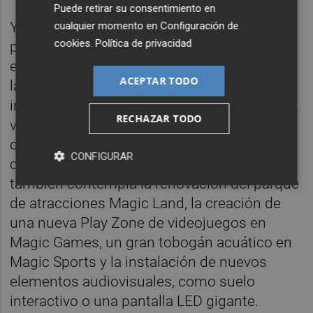
Puede retirar su consentimiento en
Y para
2026
hay programadas actuaciones
cualquier momento en
Configuración de
cookies
.
Política de privacidad
por
9 millones de euros
, según destaca la
empresa, resaltando, entre otros proyectos,
ACEPTAR TODO
la reforma del Thalasso interior, que
incorporará nuevas zonas de agua, cafetería,
RECHAZAR TODO
vestuarios, salas de entrenamiento, cabinas
de tratamiento, kids club y un nuevo
CONFIGURAR
concepto integral de bienestar. El plan
también contempla la renovación del parque
de atracciones Magic Land, la creación de
una nueva Play Zone de videojuegos en
Magic Games, un gran tobogán acuático en
Magic Sports y la instalación de nuevos
elementos audiovisuales, como suelo
interactivo o una pantalla LED gigante.