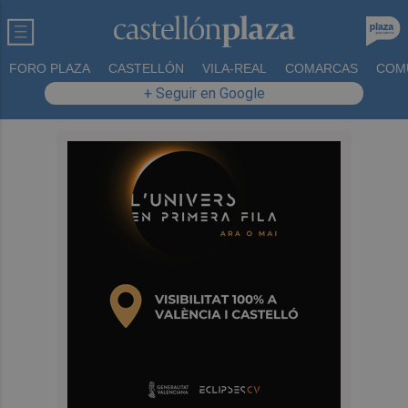
FORO PLAZA
CASTELLÓN
VILA-REAL
COMARCAS
COM
+ Seguir en Google