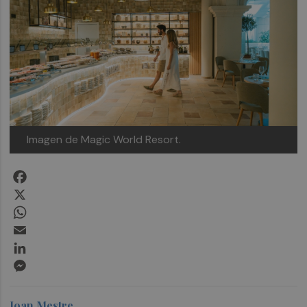
Imagen de Magic World Resort.
Facebook
X
WhatsApp
Email
LinkedIn
Messenger
Joan Mestre