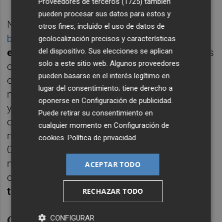
Proveedores de terceros (1725)
también
pueden procesar sus datos para estos y
No en vano, Ascer realizó el jueves
un
otros fines, incluido el uso de datos de
balance
del final de año en el que mejoró las
geolocalización precisos y características
del dispositivo. Sus elecciones se aplican
estimaciones
del tercer trimestre. Según sus
solo a este sitio web. Algunos proveedores
cifras, las ventas nacionales aumentarán
pueden basarse en el interés legítimo en
entre un 3% y un 5%, las exportaciones se
lugar del consentimiento; tiene derecho a
mantendrán en una horquilla de entre el -3%
oponerse en
Configuración de publicidad
.
y el 0%, mientras la facturación global
Puede retirar su consentimiento en
oscilará entre el -1% y el 1%, hasta los 4.800
cualquier momento en
Configuración de
millones de euros, y la producción entre un
cookies
.
Política de privacidad
0% y un 3%, rozando los 420 millones de
metros cuadrados. Por último, el empleo
ACEPTAR TODO
crece un 3% (con cerca de
14.400
trabajadores
).
RECHAZAR TODO
Critica los nuevos costes de
CONFIGURAR