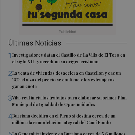
Últimas Noticias
1
Investigadores datan el Castillo de La Villa de El Toro en
el siglo XIII y acreditan su origen cristiano
2
La venta de viviendas desacelera en Castellón y cae un
15%: el alza del precio se contiene y los extranjeros
ganan cuota
3
Vila-real inicia los trabajos para elaborar su primer Plan
Municipal de Igualdad de Oportunidades
4
Burriana decidirá en el Pleno si destina cerca de un
millón a la remodelación integral del Camí Fondo
5
La Generalitat invierte en Burriana cerca de 5,6 millones