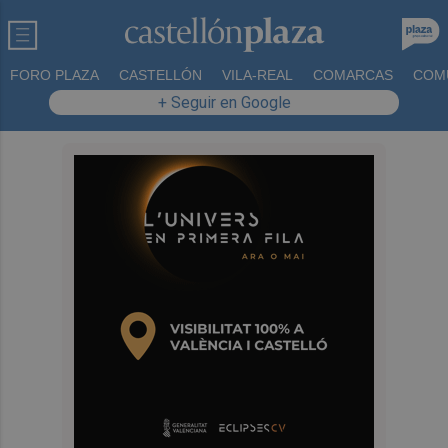
FORO PLAZA
CASTELLÓN
VILA-REAL
COMARCAS
COM
+ Seguir en Google