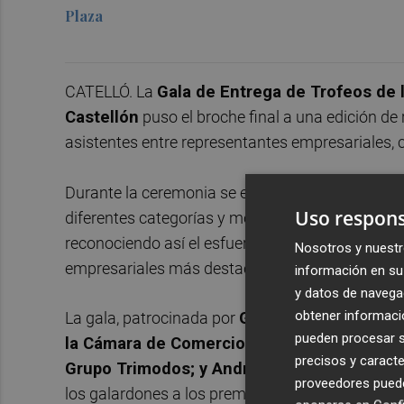
Plaza
CATELLÓ. La
Gala de Entrega de Trofeos de 
Castellón
puso el broche final a una edición de
asistentes entre representantes empresariales, 
Durante la ceremonia se entregaron un total de
Uso respons
diferentes categorías y modalidades de la prueb
reconociendo así el esfuerzo, la participación y 
Nosotros y nuestr
empresariales más destacadas de la provincia.
información en su 
y datos de navega
obtener informació
La gala, patrocinada por
Grupo Trimodos
, con
pueden procesar su
la Cámara de Comercio de Castellón; Pilar 
precisos y caracte
Grupo Trimodos; y Andrés Vera, de Saul Br
proveedores pueden
los galardones a los premiados.