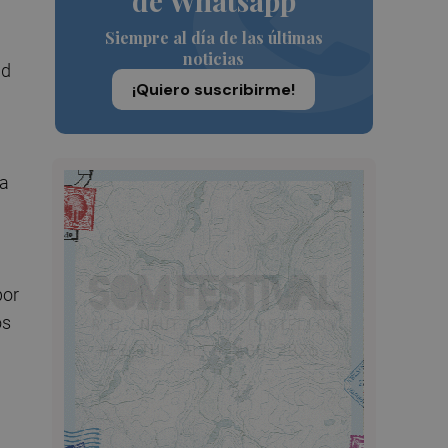
de Whatsapp
Siempre al día de las últimas
noticias
ad
¡Quiero suscribirme!
ha
por
os