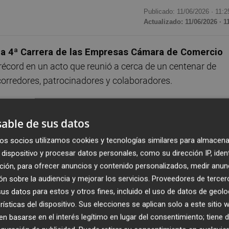
Publicado: 11/06/2026 ·
11:2
Actualizado: 11/06/2026 · 1
la 4ª Carrera de las Empresas Cámara de Comercio
 récord en un acto que reunió a cerca de un centenar de
corredores, patrocinadores y colaboradores.
50 trofeos
a autónomos y empresas participantes en las
able de sus datos
a, correspondientes a las distancias de
5K y 10K
,
los resultados obtenidos en una de las citas deportivas y
os socios utilizamos cookies y tecnologías similares para almacena
dispositivo y procesar datos personales, como su dirección IP, iden
ción, para ofrecer anuncios y contenido personalizados, medir anun
n sobre la audiencia y mejorar los servicios.
Proveedores de tercer
tó con la participación de
Lola Guillamón, presidenta d
s datos para estos y otros fines, incluido el uso de datos de geolo
Martínez y Antonio Martínez, en representación de
rísticas del dispositivo. Sus elecciones se aplican solo a este sitio
and
, quienes fueron los encargados de realizar la entrega 
 basarse en el interés legítimo en lugar del consentimiento; tiene 