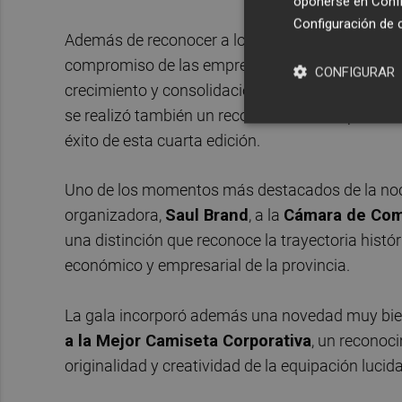
oponerse en
Confi
Configuración de 
Además de reconocer a los vencedores de las dife
compromiso de las empresas, entidades colabor
CONFIGURAR
crecimiento y consolidación de la Carrera de l
se realizó también un reconocimiento especial a
éxito de esta cuarta edición.
Uno de los momentos más destacados de la noch
organizadora,
Saul Brand
, a la
Cámara de Com
una distinción que reconoce la trayectoria histór
económico y empresarial de la provincia.
La gala incorporó además una novedad muy bien r
a la Mejor Camiseta Corporativa
, un reconoc
originalidad y creatividad de la equipación lucida