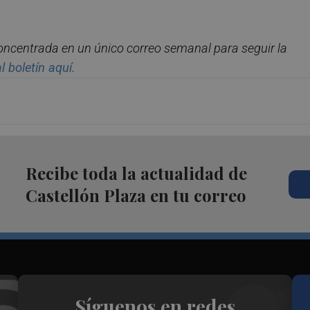
concentrada en un
ú
nico correo semanal para seguir la
l bolet
í
n aqu
í.
Recibe toda la actualidad de
Castellón Plaza en tu correo
Síguenos en redes