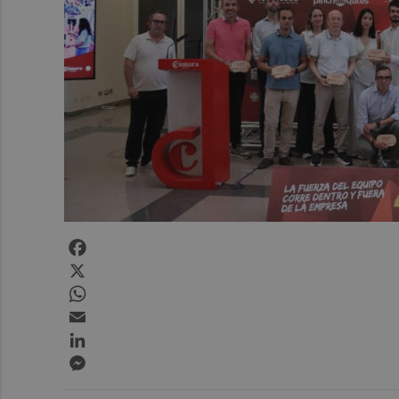
Facebook
X
WhatsApp
Email
LinkedIn
Messenger