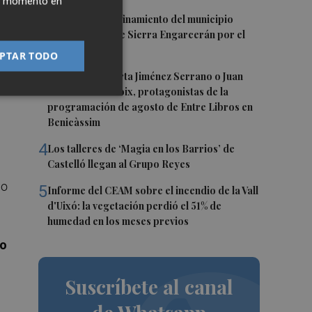
ier momento en
2
Levantan el confinamiento del municipio
castellonense de Sierra Engarcerán por el
incendio
PTAR TODO
o
3
Juan Tallón, Marta Jiménez Serrano o Juan
al
Evaristo Valls Boix, protagonistas de la
programación de agosto de Entre Libros en
Benicàssim
4
Los talleres de ‘Magia en los Barrios’ de
Castelló llegan al Grupo Reyes
lo
5
Informe del CEAM sobre el incendio de la Vall
d'Uixó: la vegetación perdió el 51% de
humedad en los meses previos
io
Suscríbete al canal