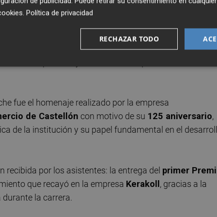
guración de publicidad
. Puede retirar su consentimiento en cualqu
cookies
.
Política de privacidad
rentes categorías, el evento sirvió para poner en valor el
adoras y patrocinadores que han hecho posible el
RECHAZAR TODO
ACE
as Empresas Cámara de Comercio Castellón. Durante el act
 todos los sponsors y colaboradores que han contribuido 
e fue el homenaje realizado por la empresa
ercio de Castellón
con motivo de su
125 aniversario
,
ica de la institución y su papel fundamental en el desarrol
ecibida por los asistentes: la entrega del
primer Prem
imiento que recayó en la empresa
Kerakoll
, gracias a la
 durante la carrera.