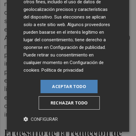
otros fines, incluido el uso de datos de
maquinaria, energía, mejora de eficiencia y
geolocalización precisos y características
descarbonización, y eso demuestra que el
del dispositivo. Sus elecciones se aplican
sector sigue apostando por el crecimiento
solo a este sitio web. Algunos proveedores
en mercados de alto valor añadido", afirmó
pueden basarse en el interés legítimo en
Arribas. Las inversiones superiores a los 400
lugar del consentimiento; tiene derecho a
millones de euros se han concentrado
oponerse en
Configuración de publicidad
.
principalmente en la modernización
Puede retirar su consentimiento en
cualquier momento en
Configuración de
industrial, la automatización de procesos y
cookies
.
Política de privacidad
proyectos vinculados a la eficiencia
energética y la reducción de emisiones, en
ACEPTAR TODO
línea con las exigencias regulatorias
europeas y la necesidad de mantener
RECHAZAR TODO
competitividad frente a otros productores
internacionales.
CONFIGURAR
El desafío de la reducción de