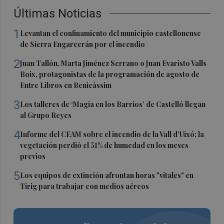
Últimas Noticias
1
Levantan el confinamiento del municipio castellonense
de Sierra Engarcerán por el incendio
2
Juan Tallón, Marta Jiménez Serrano o Juan Evaristo Valls
Boix, protagonistas de la programación de agosto de
Entre Libros en Benicàssim
3
Los talleres de ‘Magia en los Barrios’ de Castelló llegan
al Grupo Reyes
4
Informe del CEAM sobre el incendio de la Vall d'Uixó: la
vegetación perdió el 51% de humedad en los meses
previos
5
Los equipos de extinción afrontan horas "vitales" en
Tírig para trabajar con medios aéreos