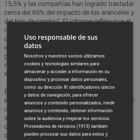
15,5% y las compañías han logrado trasladar
cerca del 60% del impacto de los aranceles y
del tipo de cambio". El informe refleja que el
mercado norteamericano se ha consolidado
Uso responsable de sus
como el principal sostén exterior del sector
datos
en un momento en el que algunos de los
principales países europeos continúan
Nosotros y nuestros socios utilizamos
cookies y tecnologías similares para
mostrando síntomas de desaceleración
almacenar y acceder a información en su
económica y debilidad en la demanda.
dispositivo y procesar datos personales,
como su dirección IP, identificadores únicos
El estudio también pone el foco en el fuerte
y datos de navegación, para ofrecer
esfuerzo inversor realizado por las empresas
anuncios y contenido personalizados, medir
cerámicas en un contexto marcado por la
anuncios y contenido, obtener información
incertidumbre global y el incremento de
sobre la audiencia y mejorar los servicios.
costes energéticos. "Una parte importante
Proveedores de terceros (1913)
también
pueden procesar sus datos para estos y
de la caja generada se ha reinvertido en