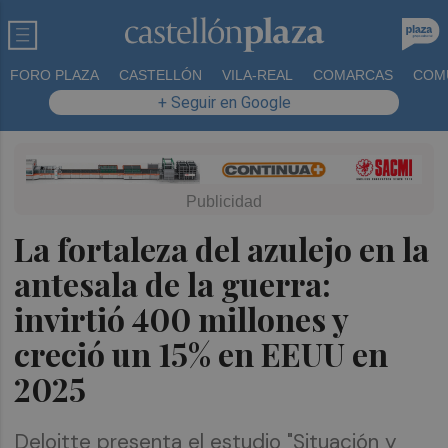
FORO PLAZA
CASTELLÓN
VILA-REAL
COMARCAS
COM
+ Seguir en Google
La fortaleza del azulejo en la
antesala de la guerra:
invirtió 400 millones y
creció un 15% en EEUU en
2025
Deloitte presenta el estudio "Situación y