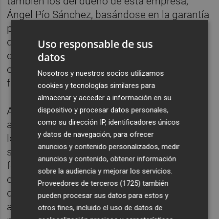
también los del dueño de esta empresa,
Ángel Pío Sánchez, basándose en la garantía
personal que presentó en su momento para
que el administrador concursal y el juzgado
Uso responsable de sus
de lo Mercantil dieran luz verde a la
datos
operación de compra de
Marie Claire
, según
Nosotros y nuestros socios utilizamos
fuentes de las defensas de los operarios.
cookies y tecnologías similares para
almacenar y acceder a información en su
Asimismo, según estas mismas fuentes,
dispositivo y procesar datos personales,
como su dirección IP, identificadores únicos
ahora queda pendiente resolver el futuro de
y datos de navegación, para ofrecer
los activos de Marie Claire, ya que, según
anuncios y contenido personalizados, medir
señalan, la magistrada considera que estos
anuncios y contenido, obtener información
forman parte de Formen aunque esta
sobre la audiencia y mejorar los servicios.
compañía se marchara de forma unilateral
Proveedores de terceros (1725)
también
de Marie Claire al haberse confirmado
pueden procesar sus datos para estos y
anteriormente la adquisición de la unidad
otros fines, incluido el uso de datos de