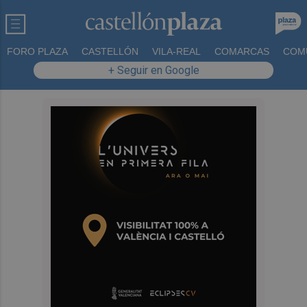
FORO PLAZA
CASTELLÓN
VILA-REAL
COMARCAS
COM
+ Seguir en Google