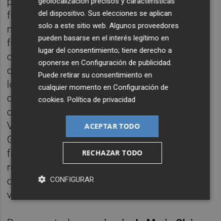
productiva. Al respecto, queda por ver el
geolocalización precisos y características
del dispositivo. Sus elecciones se aplican
futuro de estos bienes, que incluyen las
solo a este sitio web. Algunos proveedores
naves industriales, sin descartarse -según
pueden basarse en el interés legítimo en
fuentes conocedoras del proceso
lugar del consentimiento; tiene derecho a
concursal- su subasta o venta. Las cuantías
oponerse en
Configuración de publicidad
.
que se obtengan por los bienes que se
Puede retirar su consentimiento en
localicen a Formen y Ángel Pío se
cualquier momento en
Configuración de
destinarían primero a la masa laboral; luego,
cookies
.
Política de privacidad
como acreedores, están el Instituto
Valenciano de Finanzas, el Fondo de
ACEPTAR TODO
Garantía Salarial y los antiguos dueños de la
fábrica -la familia Aznar-. Estos últimos no
RECHAZAR TODO
recibieron un euro del comprador por la
CONFIGURAR
cesión de los inmuebles, que fueron
valorados en 1,4 millones de euros.