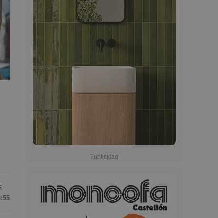
5
3:55