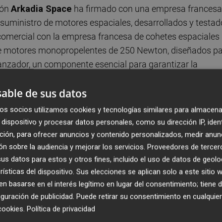
lón
Arkadia Space
ha firmado con una empresa francesa
 suministro de motores espaciales, desarrollados y testa
 comercial con la empresa francesa de cohetes espaciales
o de motores monopropelentes de 250 Newton, diseñados p
lanzador, un componente esencial para garantizar la
te tras el despegue.
able de sus datos
 través de uno de los contratos de Arkadia Space con la
os socios utilizamos cookies y tecnologías similares para almacena
dispositivo y procesar datos personales, como su dirección IP, iden
ción, para ofrecer anuncios y contenido personalizados, medir anun
de en Castellón, donde se ubica en el aeropuerto y en el
n sobre la audiencia y mejorar los servicios.
Proveedores de tercer
s datos para estos y otros fines, incluido el uso de datos de geolo
ada en el desarrollo y comercialización de sistemas de
rísticas del dispositivo. Sus elecciones se aplican solo a este sitio
erdes. Recientemente, ha sido una de las empresas
 basarse en el interés legítimo en lugar del consentimiento; tiene 
ncubadora aeroespacial de la ESA en el aeropuerto.
guración de publicidad
. Puede retirar su consentimiento en cualqu
cookies
.
Política de privacidad
s y Territorio, Vicente Martínez Mus, acompañado por el