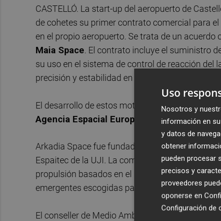
CASTELLÓ. La start-up del aeropuerto de Castel
de cohetes su primer contrato comercial para el
en el propio aeropuerto. Se trata de un acuerdo
Maia Space
. El contrato incluye el suministr
su uso en el sistema de control de reacción del 
precisión y estabilidad en la trayectoria del cohe
Uso respons
El desarrollo de estos motores ha sido posible a
Nosotros y nuestr
Agencia Espacial Europea (ESA)
.
información en su 
y datos de navega
Arkadia Space fue fundada en 2020 y tiene su se
obtener informació
pueden procesar su
Espaitec de la UJI. La compañía está especializ
precisos y caracte
propulsión basados en el uso de combustibles v
proveedores pueden
emergentes escogidas para formar parte de la i
oponerse en
Confi
Configuración de 
El conseller de Medio Ambiente, Infraestructura