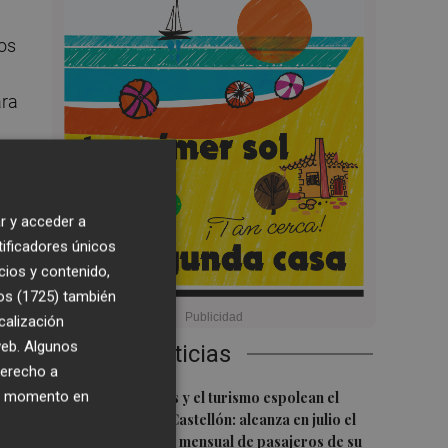
dos
ara
r y acceder a
tificadores únicos
cios y contenido,
os (1725)
también
calización
 web. Algunos
Últimas Noticias
derecho a
1
ier momento en
Las nuevas rutas y el turismo espolean el
aeropuerto de Castellón: alcanza en julio el
mejor resultado mensual de pasajeros de su