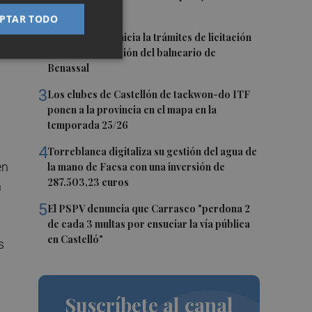
historia
PTAR TODO
2
La Diputación inicia la trámites de licitación
para la explotación del balneario de
Benassal
3
Los clubes de Castellón de taekwon-do ITF
ponen a la provincia en el mapa en la
temporada 25/26
4
Torreblanca digitaliza su gestión del agua de
en
la mano de Facsa con una inversión de
287.503,23 euros
n
5
El PSPV denuncia que Carrasco "perdona 2
de cada 3 multas por ensuciar la vía pública
en Castelló"
s
Suscríbete al canal