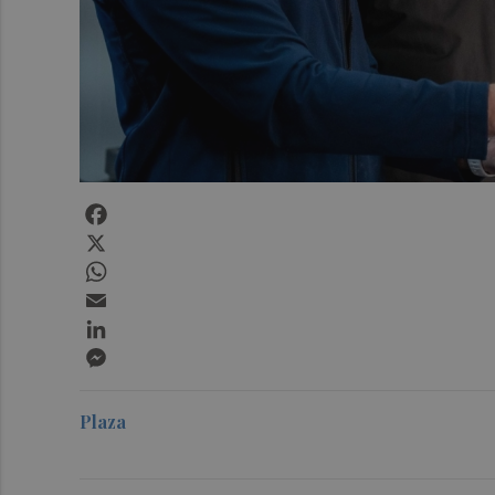
Facebook
X
WhatsApp
Email
LinkedIn
Messenger
Plaza