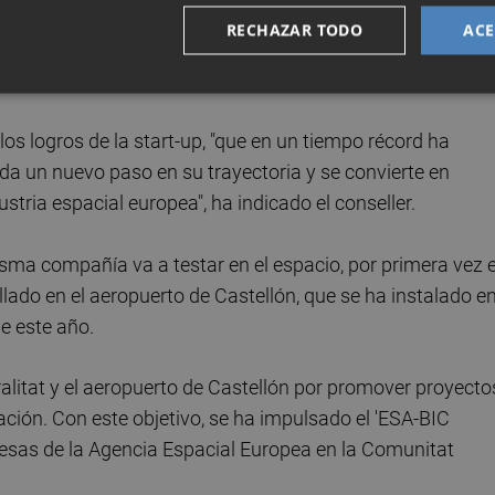
sitado el centro de ensayos de Arkadia Space en las
RECHAZAR TODO
ACE
o un encuentro con Sergio Soler, socio fundador de la
los logros de la start-up, "que en un tiempo récord ha
da un nuevo paso en su trayectoria y se convierte en
tria espacial europea", ha indicado el conseller.
ma compañía va a testar en el espacio, por primera vez 
llado en el aeropuerto de Castellón, que se ha instalado e
de este año.
eralitat y el aeropuerto de Castellón por promover proyecto
vación. Con este objetivo, se ha impulsado el 'ESA-BIC
resas de la Agencia Espacial Europea en la Comunitat