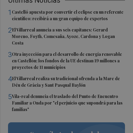
Últimas Noticias
1
Castelló apuesta por convertir el eclipse en un referente
científico: recibirá a un gran equipo de expertos
2
El Villarreal anuncia a sus seis capitanes: Gerard
Moreno, Foyth, Comesaña, Ayoze, Cardona y Logan
Costa
3
Otra inyección para el desarrollo de energía renovable
en Castellón: los fondos de la UE destinan 19 millones a
proyectos de 11 municipios
4
El Villarreal realiza su tradicional ofrenda a la Mare de
Déu de Gràcia y Sant Pasqual Baylón
5
Vila-real denuncia el traslado del Punto de Encuentro
Familiar a Onda por "el perjuicio que supondrá para las
familias"