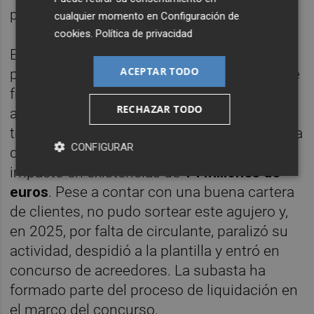
proceso, entrará el nuevo propietario.
cualquier momento en
Configuración de
cookies
.
Política de privacidad
El nuevo dueño iniciará así una nueva etapa
ACEPTAR TODO
para el inmueble que acogió a la empresa de
frigoríficos industriales, referente durante
RECHAZAR TODO
años en el sector. Los problemas de Frost-
trol se iniciaron en 2021 como consecuencia
CONFIGURAR
de un fraude interno que provocó un
impacto en existencias de
14 millones de
euros
. Pese a contar con una buena cartera
de clientes, no pudo sortear este agujero y,
en 2025, por falta de circulante, paralizó su
actividad, despidió a la plantilla y entró en
concurso de acreedores. La subasta ha
formado parte del proceso de liquidación en
el marco del concurso.