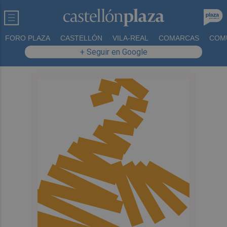
FORO PLAZA
CASTELLÓN
VILA-REAL
COMARCAS
COM
+ Seguir en Google