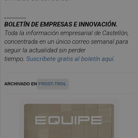
________
BOLET
ÍN DE EMPRESAS E INNOVACIÓN.
Toda la información empresarial de Castellón,
concentrada en un ú
nico
correo semanal para
seguir la actualidad sin perder
tiempo.
Suscr
í
bete
gratis al
bolet
í
n
aqu
í
.
ARCHIVADO EN
FROST-TROL