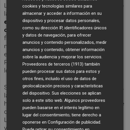
La subasta atrajo un gran interés, recabando
cookies y tecnologías similares para
la participación de
200 particulares y
almacenar y acceder a información en su
dispositivo y procesar datos personales,
empresas
, que presentaron unas
800
como su dirección IP, identificadores únicos
ofertas
. El activo más destacable era la
y datos de navegación, para ofrecer
fábrica, compuesta por unas instalaciones
anuncios y contenido personalizados, medir
modernas
inauguradas en 2020
. Estas se
anuncios y contenido, obtener información
encuentran, además, en el sector S-4 del
sobre la audiencia y mejorar los servicios.
PGOU de Cabanes, dentro del corredor
Proveedores de terceros (1913)
también
logístico CV-10/AP-7.
pueden procesar sus datos para estos y
otros fines, incluido el uso de datos de
geolocalización precisos y características
Según fuentes conocedoras de la operación,
del dispositivo. Sus elecciones se aplican
la compra de la nave industrial todavía no se
solo a este sitio web. Algunos proveedores
ha formalizado, ya que se está a la espera de
pueden basarse en el interés legítimo en
que se retire toda la maquinaria del interior.
lugar del consentimiento; tiene derecho a
La salida de la misma puede prolongarse
oponerse en
Configuración de publicidad
.
varios meses y, una vez concluya este
Puede retirar su consentimiento en