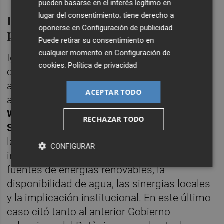
pueden basarse en el interés legítimo en
lugar del consentimiento; tiene derecho a
Elección de Castelló frente a otros
oponerse en
Configuración de publicidad
.
puertos europeos y españoles
Puede retirar su consentimiento en
cualquier momento en
Configuración de
Ignis valoró diferentes ciudades europeas
cookies
.
Política de privacidad
con puerto para ubicar la planta de
amoníaco verde. Además de Castelló,
ACEPTAR TODO
analizó
Amberes, Marsella, Róterdam y
Wilhelmshaven, así como las vecinas
RECHAZAR TODO
Sagunt y Tarragona.
Finalmente apostó por
la capital de la Plana, según recoge la
CONFIGURAR
información entregada, por su cercanía a
fuentes de energías renovables, la
disponibilidad de agua, las sinergias locales
y la implicación institucional. En este último
caso citó tanto al anterior Gobierno