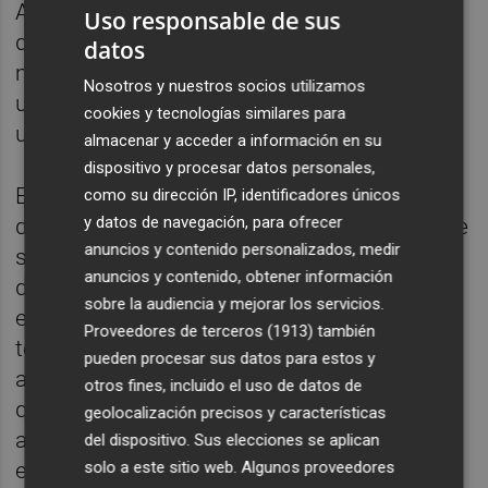
Ayuntamiento impulsa actualmente el
Uso responsable de sus
desarrollo urbanístico de
Logistics
. Al
datos
mismo tiempo, Ignis contará también con
Nosotros y nuestros socios utilizamos
una extensión en el puerto de Castelló para
cookies y tecnologías similares para
una planta de almacenamiento.
almacenar y acceder a información en su
dispositivo y procesar datos personales,
El amoníaco verde que se produzca se
como su dirección IP, identificadores únicos
y datos de navegación, para ofrecer
destinará a una doble vía: como combustible
anuncios y contenido personalizados, medir
sostenible para barcos y para la
anuncios y contenido, obtener información
descarbonización de procesos industriales
sobre la audiencia y mejorar los servicios.
en Europa. En este sentido, las nuevas
Proveedores de terceros (1913)
también
tecnologías permiten obtener energía limpia
pueden procesar sus datos para estos y
a través de plantas eólicas y fotovoltaicas,
otros fines, incluido el uso de datos de
que posibilitan el proceso de electrólisis del
geolocalización precisos y características
agua y la generación de hidrógeno sin
del dispositivo. Sus elecciones se aplican
solo a este sitio web. Algunos proveedores
emisiones.