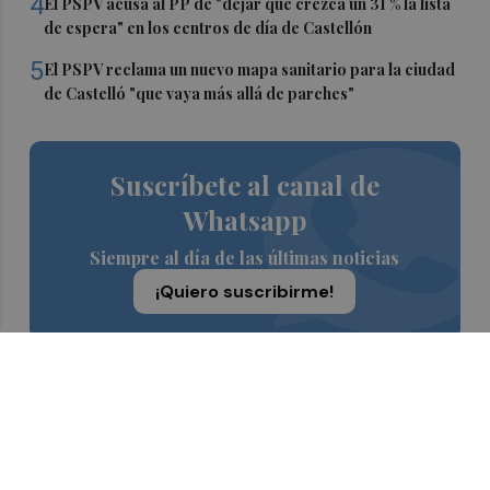
4
El PSPV acusa al PP de "dejar que crezca un 31 % la lista
de espera" en los centros de día de Castellón
5
El PSPV reclama un nuevo mapa sanitario para la ciudad
de Castelló "que vaya más allá de parches"
Suscríbete al canal de
Whatsapp
Siempre al día de las últimas noticias
¡Quiero suscribirme!