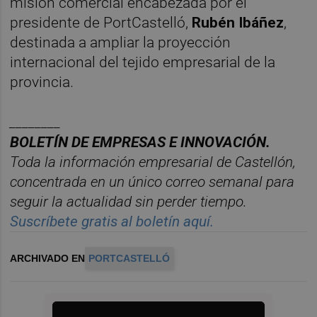
misión comercial encabezada por el
presidente de PortCastelló,
Rubén Ibáñez
,
destinada a ampliar la proyección
internacional del tejido empresarial de la
provincia.
________
BOLET
ÍN DE EMPRESAS E INNOVACIÓN.
Toda la información empresarial de Castellón,
concentrada en un
ú
nico correo semanal para
seguir la actualidad sin perder tiempo.
Suscr
í
bete gratis al bolet
í
n aqu
í.
ARCHIVADO EN
PORTCASTELLÓ