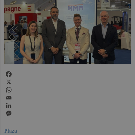
Facebook
X
WhatsApp
Email
LinkedIn
Messenger
Plaza