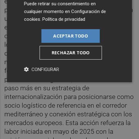
estrechamente vinculada a los sectores
Puede retirar su consentimiento en
productivos de la provincia de Castellón, con
cualquier momento en
Configuración de
un flujo de mercancías regular y en
cookies
.
Política de privacidad
expansión en ámbitos como la industria
cerámica, los materiales de construcción y
ACEPTAR TODO
los graneles sólidos. Así, el principal tráfico
RECHAZAR TODO
de mercancías que el puerto de Castellón
mantiene con Marruecos es, por este orden,
CONFIGURAR
feldespato y azulejos y baldosas. Con su
presencia en LogisMed, PortCastelló da un
paso más en su estrategia de
internacionalización para posicionarse como
socio logístico de referencia en el corredor
mediterráneo y conexión estratégica con los
mercados europeos. Esta acción refuerza la
labor iniciada en mayo de 2025 con la