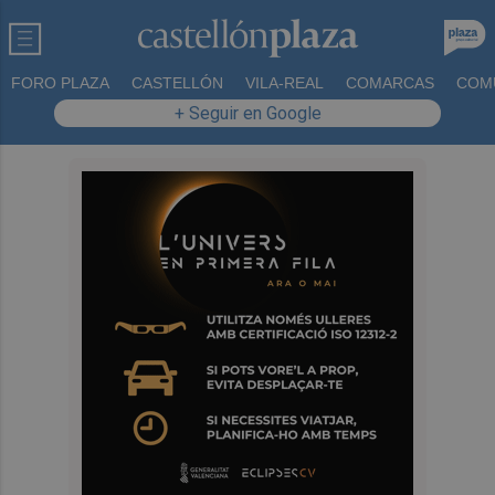
FORO PLAZA
CASTELLÓN
VILA-REAL
COMARCAS
COM
+ Seguir en Google