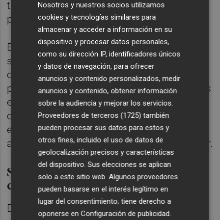
toneladas movidas con Marruecos en ese
Nosotros y nuestros socios utilizamos
cookies y tecnologías similares para
periodo.
almacenar y acceder a información en su
dispositivo y procesar datos personales,
En este escenario, el puerto de Casablanca
como su dirección IP, identificadores únicos
se consolida como socio clave del puerto
y datos de navegación, para ofrecer
castellonense. De hecho, es el segundo
anuncios y contenido personalizados, medir
puerto en importancia para PortCastelló tras
anuncios y contenido, obtener información
el puerto de Agadir. El intercambio
sobre la audiencia y mejorar los servicios.
comercial entre Castellón y Casablanca
Proveedores de terceros (1725)
también
pueden procesar sus datos para estos y
experimenta una subida del 200% en el
otros fines, incluido el uso de datos de
acumulado de este año respecto del anterior.
geolocalización precisos y características
del dispositivo. Sus elecciones se aplican
Sectores estratégicos y
solo a este sitio web. Algunos proveedores
conectividad
pueden basarse en el interés legítimo en
lugar del consentimiento; tiene derecho a
Esta intensa actividad comercial está
oponerse en
Configuración de publicidad
.