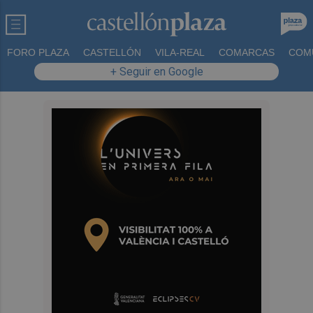
FORO PLAZA
CASTELLÓN
VILA-REAL
COMARCAS
COM
+ Seguir en Google