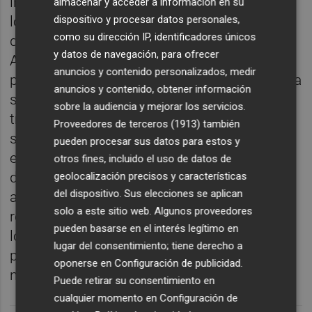
infraestructuras portuarias, la capacidad
almacenar y acceder a información en su
logística del puerto y la estrategia de
dispositivo y procesar datos personales,
como su dirección IP, identificadores únicos
diversificación de tráfico que desarrolla la
y datos de navegación, para ofrecer
Autoridad Portuaria de Castellón. El
anuncios y contenido personalizados, medir
presidente de PortCastelló,
Rubén Ibáñez
, ha
anuncios y contenido, obtener información
señalado que el crecimiento continuado en
sobre la audiencia y mejorar los servicios.
tráfico de mercancías en el puerto refuerza
Proveedores de terceros (1913)
también
su posición como un actor clave en la
pueden procesar sus datos para estos y
economía provincial y nacional, "generador
otros fines, incluido el uso de datos de
de empleo y riqueza en su entorno". Ha
geolocalización precisos y características
del dispositivo. Sus elecciones se aplican
añadido que el objetivo es continuar
solo a este sitio web. Algunos proveedores
reforzando la eficiencia y la capacidad
pueden basarse en el interés legítimo en
logística del puerto, "manteniendo una
lugar del consentimiento; tiene derecho a
posición competitiva frente a otros puertos
oponerse en
Configuración de publicidad
.
nacionales".
Puede retirar su consentimiento en
cualquier momento en
Configuración de