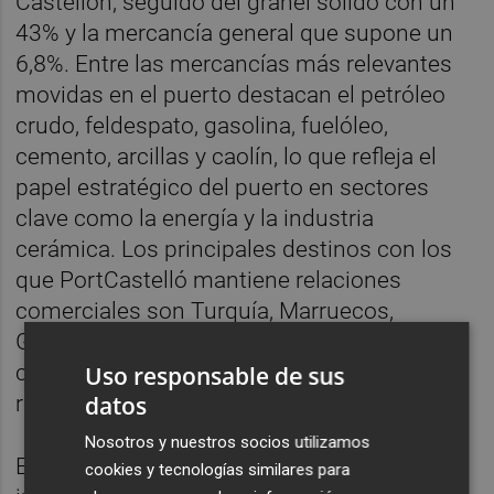
Castellón, seguido del granel sólido con un
43% y la mercancía general que supone un
6,8%. Entre las mercancías más relevantes
movidas en el puerto destacan el petróleo
crudo, feldespato, gasolina, fuelóleo,
cemento, arcillas y caolín, lo que refleja el
papel estratégico del puerto en sectores
clave como la energía y la industria
cerámica. Los principales destinos con los
que PortCastelló mantiene relaciones
comerciales son Turquía, Marruecos,
Guyana, Egipto, Canadá, Italia y Rumanía,
consolidando su papel como un puerto de
Uso responsable de sus
referencia en el Mediterráneo.
datos
Nosotros y nuestros socios utilizamos
Estos resultados reflejan la eficiencia de las
cookies y tecnologías similares para