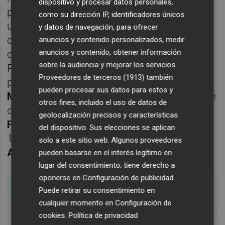
dispositivo y procesar datos personales,
participación. La iniciativa reúne cada año a
como su dirección IP, identificadores únicos
una media de 100.000 visitantes y se ha
y datos de navegación, para ofrecer
consolidado como uno de los principales
anuncios y contenido personalizados, medir
anuncios y contenido, obtener información
escaparates de la conexión entre
sobre la audiencia y mejorar los servicios.
PortCastelló, la ciudad y la provincia. La
Proveedores de terceros (1913)
también
presidenta de les Corts Valencianes,
Llanos
pueden procesar sus datos para estos y
Massó
, hizo entrega del premio al presidente
otros fines, incluido el uso de datos de
del comité organizador de Escala a Castelló,
geolocalización precisos y características
Fernando Viota,
junto a la concejala de
del dispositivo. Sus elecciones se aplican
Turismo del Ayuntamiento de Castelló,
solo a este sitio web. Algunos proveedores
Arantxa Miralles.
pueden basarse en el interés legítimo en
lugar del consentimiento; tiene derecho a
oponerse en
Configuración de publicidad
.
Puede retirar su consentimiento en
cualquier momento en
Configuración de
cookies
.
Política de privacidad