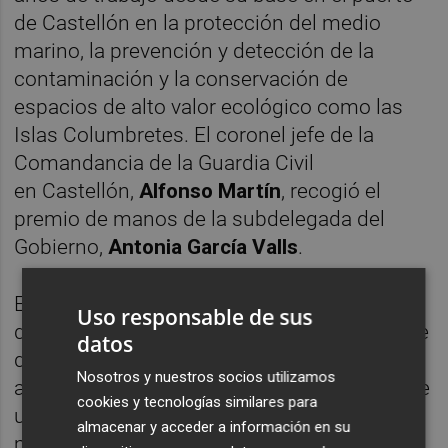
de Castellón en la protección del medio
marino, la prevención y detección de la
contaminación y la conservación de
espacios de alto valor ecológico como las
Islas Columbretes. El coronel jefe de la
Comandancia de la Guardia Civil
en Castellón,
Alfonso Martín
, recogió el
premio de manos de la subdelegada del
Gobierno,
Antonia García Valls
.
El
Faro de la Interacción Puerto-Ciudad
Uso responsable de sus
distinguió a
Escala a Castelló
, un evento que
datos
durante casi una década ha simbolizado la
Nosotros y nuestros socios utilizamos
apertura del puerto a la ciudadanía mediante
cookies y tecnologías similares para
una propuesta que combina patrimonio
almacenar y acceder a información en su
marítimo, cultura, ocio, tradiciones y