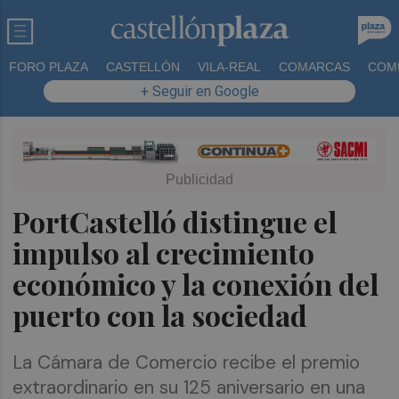
FORO PLAZA
CASTELLÓN
VILA-REAL
COMARCAS
COM
+ Seguir en Google
PortCastelló distingue el
impulso al crecimiento
económico y la conexión del
puerto con la sociedad
La Cámara de Comercio recibe el premio
extraordinario en su 125 aniversario en una