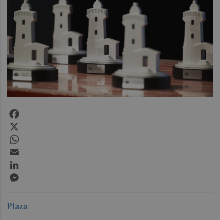
Facebook
X
WhatsApp
Email
LinkedIn
Messenger
Plaza