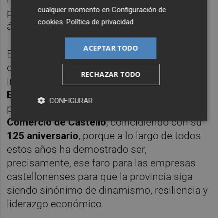
cualquier momento en
Configuración de
profesional y a toda una vida al servicio del
cookies
.
Política de privacidad
ámbito portuario.
ACEPTAR TODO
En otro orden, cabe destacar que la máxima
distinción reservada para méritos de
RECHAZAR TODO
impacto social excepcional "
Faro-Guía
Extraordinario PortCastelló
", que se otorga
CONFIGURAR
por primera vez es para la
Cámara de
Comercio de Castelló
, coincidiendo con su
125 aniversario
, porque a lo largo de todos
estos años ha demostrado ser,
precisamente, ese faro para las empresas
castellonenses para que la provincia siga
siendo sinónimo de dinamismo, resiliencia y
liderazgo económico.