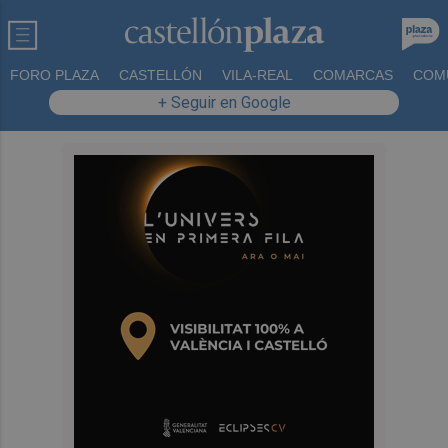
FORO PLAZA
CASTELLÓN
VILA-REAL
COMARCAS
COM
+ Seguir en Google