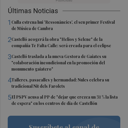
Últimas Noticias
1
Culla estrena hui 'Ressonàncies', el seu primer Festival
de Música de Cambra
2
Castelló acogerá la obra "Helios y Selene" de la
compañía Te Falta Calle: será creada para el eclipse
3
Castelló traslada a la nueva Gestora de Gaiates su
"colaboración incondicional en la promoción del
monumento gaiatero"
4
Talleres, pasacalles y hermandad: Nules celebra su
tradicional Nit dels Farolets
5
El PSPV acusa al PP de "dejar que crezca un 31 % la lista
de espera" en los centros de día de Castellón
Suscríbete al canal de