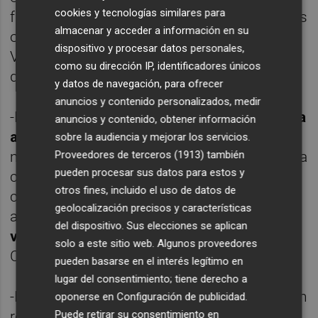
cookies y tecnologías similares para
familiares de menores gravemente enfermos
almacenar y acceder a información en su
obligados a desplazarse a la ciudad de
dispositivo y procesar datos personales,
Valencia para recibir tratamientos médicos
como su dirección IP, identificadores únicos
de larga duración.
y datos de navegación, para ofrecer
anuncios y contenido personalizados, medir
-Faro de la Interacción Puerto-Ciudad:
Escala
anuncios y contenido, obtener información
a Castelló
por casi una década siendo el
sobre la audiencia y mejorar los servicios.
mejor ejemplo de cómo el puerto se abre a la
Proveedores de terceros (1913)
también
pueden procesar sus datos para estos y
ciudadanía y se convierte en un espacio
otros fines, incluido el uso de datos de
compartido de cultura, ocio y participación,
geolocalización precisos y características
atrayendo a una media anual de
100.000
del dispositivo. Sus elecciones se aplican
visitantes
a la ciudad y al puerto de
solo a este sitio web. Algunos proveedores
Castellón.
pueden basarse en el interés legítimo en
lugar del consentimiento; tiene derecho a
-Faro de una Vida Portuaria:
Sebastián Pla
en
oponerse en
Configuración de publicidad
.
reconocimiento a su dilatada trayectoria
Puede retirar su consentimiento en