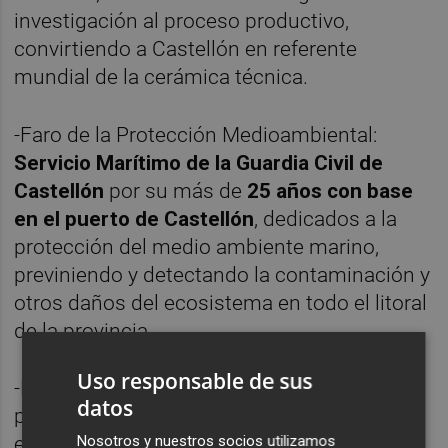
investigación al proceso productivo,
convirtiendo a Castellón en referente
mundial de la cerámica técnica.
-Faro de la Protección Medioambiental:
Servicio Marítimo de la Guardia Civil de
Castellón
por su más de
25 años
con base
en el puerto de Castellón
, dedicados a la
protección del medio ambiente marino,
previniendo y detectando la contaminación y
otros daños del ecosistema en todo el litoral
de la provincia.
Uso responsable de sus
-Faro de la Igualdad y Compromiso Social:
datos
proyecto
Dragon Boat
por ofrecer apoyo
económico, emocional y logístico a
Nosotros y nuestros socios utilizamos