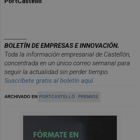
PortCastelló
.
________
BOLET
ÍN DE EMPRESAS E INNOVACIÓN.
Toda la información empresarial de Castellón,
concentrada en un
ú
nico
correo semanal para
seguir la actualidad sin perder tiempo.
Suscr
í
bete
gratis al
bolet
í
n
aqu
í
.
ARCHIVADO EN
PORTCASTELLÓ
PREMIOS