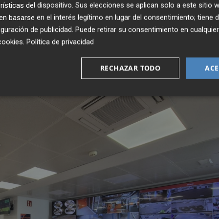
rísticas del dispositivo. Sus elecciones se aplican solo a este sitio
a de este tipo de iniciativas en el avance hacia una mayo
 basarse en el interés legítimo en lugar del consentimiento; tiene 
 tiene la oportunidad de aprovechar su potencial renovab
guración de publicidad
. Puede retirar su consentimiento en cualqu
ósiles importados y avanzar hacia un modelo energético 
cookies
.
Política de privacidad
o Cano.
RECHAZAR TODO
ACE