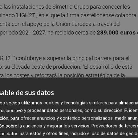
do las instalaciones de Simetría Grupo para conocer los
inado ‘LIGH2T’, en el que la firma castellonense colabora
uenta con el apoyo de la Unión Europea a través del
eriodo 2021-2027, ha recibido cerca de
239.000 euros 
H2T’ contribuye a superar la principal barrera para el
 su elevado coste de producción. “El desarrollo de esta
a los costes y reforzará la posición estratégica de la
eles de radiación solar”.
able de sus datos
ógeno verde
como una de las vías clave para avanzar en 
os socios utilizamos cookies y tecnologías similares para almacena
geno renovable es una pieza fundamental para reducir las
dispositivo y procesar datos personales, como su dirección IP, iden
e donde la electrificación directa no siempre es viable, y
ción, para ofrecer anuncios y contenido personalizados, medir anun
n sobre la audiencia y mejorar los servicios.
Proveedores de tercer
ivo”.
s datos para estos y otros fines, incluido el uso de datos de geolo