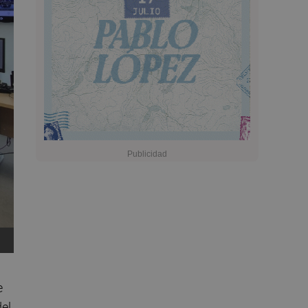
e
del