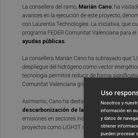
La consellera del ramo,
Marián Cano
, ha visita
avances en la ejecución de este proyecto, denom
con Laurentia Technologies. La iniciativa, que c
programa FEDER Comunitat Valenciana para el p
ayudas públicas.
La consellera Marián Cano ha subrayado que ‘LIG
despliegue del hidrógeno como vector energético:
tecnología permitirá reducir de forma significativ
Comunitat Valenciana gracias a sus elevados niv
Uso respons
Asimismo, Cano ha destacado el papel del
hidr
Nosotros y nuestr
descarbonización de la economía
: “El hidró
información en su 
emisiones en sectores industriales y de transport
y datos de navega
obtener informació
proyectos como LIGH2T nos acercan a ese objet
pueden procesar su