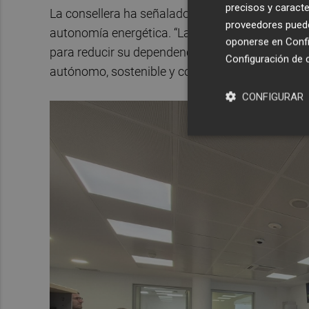
precisos y caracte
La consellera ha señalado también la importanci
proveedores pueden
autonomía energética. “La Comunitat Valenciana
oponerse en
Confi
para reducir su dependencia de combustibles f
Configuración de 
autónomo, sostenible y competitivo”, ha indicad
CONFIGURAR