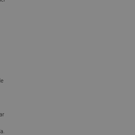
de
ar
a.