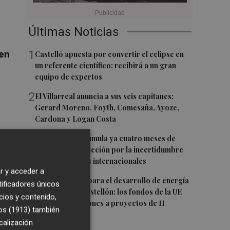
Últimas Noticias
1
en
Castelló apuesta por convertir el eclipse en
un referente científico: recibirá a un gran
equipo de expertos
2
El Villarreal anuncia a sus seis capitanes:
Gerard Moreno, Foyth, Comesaña, Ayoze,
Cardona y Logan Costa
3
La cerámica acumula ya cuatro meses de
caídas de producción por la incertidumbre
en los mercados internacionales
la
r y acceder a
4
Otra inyección para el desarrollo de energía
tificadores únicos
renovable en Castellón: los fondos de la UE
cios y contenido,
destinan 19 millones a proyectos de 11
os (1913)
también
municipios
calización