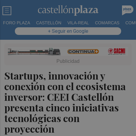
FORO PLAZA
CASTELLÓN
VILA-REAL
COMARCAS
COM
+ Seguir en Google
Startups, innovación y
conexión con el ecosistema
inversor: CEEI Castellón
presenta cinco iniciativas
tecnológicas con
proyección