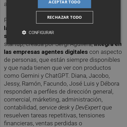
ACEPTAR TODO
a solucionar.
RECHAZAR TODO
Por último,
Twin Software Factory
otorga a
las pymes la posibilidad de "tener un
CONFIGURAR
superpoder"
gracias a Zamia. La
startup, creada por Sergi Aguilera,
integra en
las empresas agentes digitales
con aspecto
de personas, que están siempre disponibles
y que nada tienen que ver con productos
como Gemini y ChatGPT. Diana, Jacobo,
Jessy, Ramón, Facundo, José Luis y Débora
responden a perfiles de dirección general,
comercial, márketing, administración,
contabilidad,
service desk
y
DevExpert
que
resuelven tareas repetitivas, tensiones
financieras, ventas perdidas o