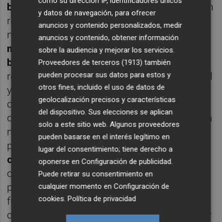
como su dirección IP, identificadores únicos
barefoot
y desarrolla zapatillas que permiten
y datos de navegación, para ofrecer
recuperar la fuerza, el equilibrio y la postura
anuncios y contenido personalizados, medir
natural. Su calzado,
elaborado con
anuncios y contenido, obtener información
materiales sostenibles, reciclados y bio-
sobre la audiencia y mejorar los servicios.
basados
, trata de inspirar a las personas a
Proveedores de terceros (1913)
también
pueden procesar sus datos para estos y
reconectar con su cuerpo, para que vestir, tal
otros fines, incluido el uso de datos de
y como ha expuesto Ángel Juárez, director
geolocalización precisos y características
de comunicación de la startup, "sea un acto
del dispositivo. Sus elecciones se aplican
de belleza, cuidado y libertad". No en vano, la
solo a este sitio web. Algunos proveedores
marca, además de comercializar sus
pueden basarse en el interés legítimo en
productos, ha llegado al mercado para
lugar del consentimiento; tiene derecho a
cumplir un fin social
y es que el calzado
oponerse en
Configuración de publicidad
.
convencional, "provoca problemas
Puede retirar su consentimiento en
posturales y de movilidad
al no respetar la
cualquier momento en
Configuración de
cookies
.
Política de privacidad
función ni la forma natural del pie",
contratiempos que el barefoot puede ayudar