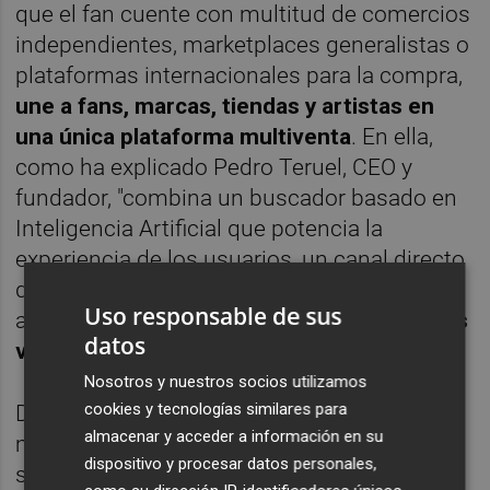
que el fan cuente con multitud de comercios
independientes, marketplaces generalistas o
plataformas internacionales para la compra,
une a fans, marcas, tiendas y artistas en
una única plataforma multiventa
. En ella,
como ha explicado Pedro Teruel, CEO y
fundador, "combina un buscador basado en
Inteligencia Artificial que potencia la
experiencia de los usuarios, un canal directo
de comunicación, y un diseño editorial y
Uso responsable de sus
aspiracional" propio del
anime, el manga, los
datos
videojuegos y la cultura japonesa
.
Nosotros y nuestros socios utilizamos
cookies y tecnologías similares para
Dentro de la industria de la
almacenar y acceder a información en su
moda,
Brambas
se posiciona en un
dispositivo y procesar datos personales,
segmento muy específico como es el del