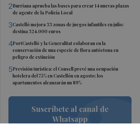
2
Burriana aprueba las bases para crear 14 nuevas plazas
de agente de la Policía Local
3
Castelló mejora 33 zonas de juegos infantiles en julio:
destina 324.000 euros
4
PortCastelló y la Generalitat colaboran en la
conservación de una especie de flora autóctona en
peligro de extinción
5
Previsión turística: el Consell prevé una ocupación
hotelera del 75% en Castellón en agosto: los
apartamentos alcanzarán un 89%
Suscríbete al canal de
Whatsapp
Siempre al día de las últimas noticias
¡Quiero suscribirme!