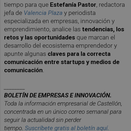
tiempo para que
Estefanía Pastor
, redactora
jefa de
Valencia Plaza
y periodista
especializada en empresas, innovación y
emprendimiento, analice las
tendencias, los
retos y las oportunidades
que marcan el
desarrollo del ecosistema emprendedor y
apunte algunas
claves para la correcta
comunicación entre startups y medios de
comunicación
.
________
BOLET
ÍN DE EMPRESAS E INNOVACIÓN.
Toda la información empresarial de Castellón,
concentrada en un ú
nico correo semanal para
seguir la actualidad sin perder
tiempo.
Suscr
í
bete
gratis al bolet
í
n aqu
í.