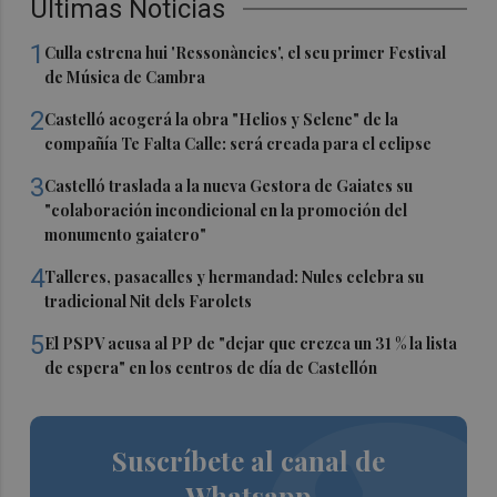
Últimas Noticias
1
Culla estrena hui 'Ressonàncies', el seu primer Festival
de Música de Cambra
2
Castelló acogerá la obra "Helios y Selene" de la
compañía Te Falta Calle: será creada para el eclipse
3
Castelló traslada a la nueva Gestora de Gaiates su
"colaboración incondicional en la promoción del
monumento gaiatero"
4
Talleres, pasacalles y hermandad: Nules celebra su
tradicional Nit dels Farolets
5
El PSPV acusa al PP de "dejar que crezca un 31 % la lista
de espera" en los centros de día de Castellón
Suscríbete al canal de
Whatsapp