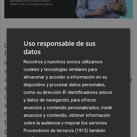
Cuatroochenta
Uso responsable de sus
Los de control de acceso son los fallos más
datos
frecuentes detectados a través de las
auditorías (26% sobre el total). Suelen ser
Nosotros y nuestros socios utilizamos
cookies y tecnologías similares para
vulnerabilidades "motivadas por
almacenar y acceder a información en su
autorizaciones incorrectas o restricciones de
dispositivo y procesar datos personales,
acceso mal implementadas que permiten a
como su dirección IP, identificadores únicos
usuarios o sistemas sin autorización
y datos de navegación, para ofrecer
acceder a datos, aplicaciones o recursos
anuncios y contenido personalizados, medir
restringidos". Este tipo de errores son
anuncios y contenido, obtener información
también los que generan más casos
sobre la audiencia y mejorar los servicios.
gestionados por el SOC (29%), derivados en
Proveedores de terceros (1913)
también