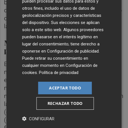
pueden procesar sus datos para estos y
buena medida por la aplicación “de políticas
otros fines, incluido el uso de datos de
de seguridad con alto nivel de detalle", como
geolocalización precisos y características
consecuencia de la progresiva madurez de
del dispositivo. Sus elecciones se aplican
las compañías.
solo a este sitio web. Algunos proveedores
pueden basarse en el interés legítimo en
Más interacción con el phishing,
lugar del consentimiento; tiene derecho a
pero se cae menos en la trampa
oponerse en
Configuración de publicidad
.
Puede retirar su consentimiento en
El informe también revela que cada vez hay
cualquier momento en
Configuración de
más personas que abren correos
cookies
.
Política de privacidad
electrónicos maliciosos hasta llegar a la
mitad. Lo positivo es que se ha reducido el
ACEPTAR TODO
número de personas que acaban cayendo en
la trampa, tanto las que acceden a enlaces
RECHAZAR TODO
(-39%) como las que introducen datos
CONFIGURAR
(-31%). Gracias a las campañas de
formación y concienciación, las plantillas