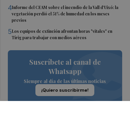
4
Informe del CEAM sobre el incendio de la Vall d'Uixó: la
vegetación perdió el 51% de humedad en los meses
previos
5
Los equipos de extinción afrontan horas "vitales" en
Tírig para trabajar con medios aéreos
Suscríbete al canal de
Whatsapp
Siempre al día de las últimas noticias
¡Quiero suscribirme!