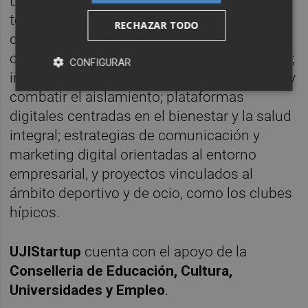
Las propuestas participantes abarcan
temáticas variadas como, por ejemplo, el
RECHAZAR TODO
desarrollo de aplicaciones móviles para
conectar empresas con potenciales clientes;
CONFIGURAR
iniciativas para fomentar la conexión social y
combatir el aislamiento; plataformas
digitales centradas en el bienestar y la salud
integral; estrategias de comunicación y
marketing digital orientadas al entorno
empresarial, y proyectos vinculados al
ámbito deportivo y de ocio, como los clubes
hípicos.
UJIStartup
cuenta con el apoyo de la
Conselleria de Educación, Cultura,
Universidades y Empleo
.