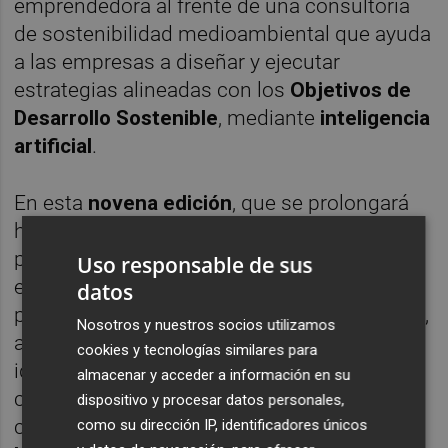
emprendedora al frente de una consultoría
de sostenibilidad medioambiental que ayuda
a las empresas a diseñar y ejecutar
estrategias alineadas con los
Objetivos de
Desarrollo Sostenible
, mediante
inteligencia
artificial
.
En esta
novena edición
, que se prolongará
hasta el mes de
mayo
, las personas
participantes recibirán formación para
Uso responsable de sus
evolucionar desde una idea inicial hacia un
datos
proyecto empresarial viable. Concretamente,
Nosotros y nuestros socios utilizamos
aprenderán a identificar problemas, validar
cookies y tecnologías similares para
ideas, desarrollar estrategias de
almacenar y acceder a información en su
comunicación y marketing, y gestionar
dispositivo y procesar datos personales,
conflictos, entre otros contenidos. Además,
como su dirección IP, identificadores únicos