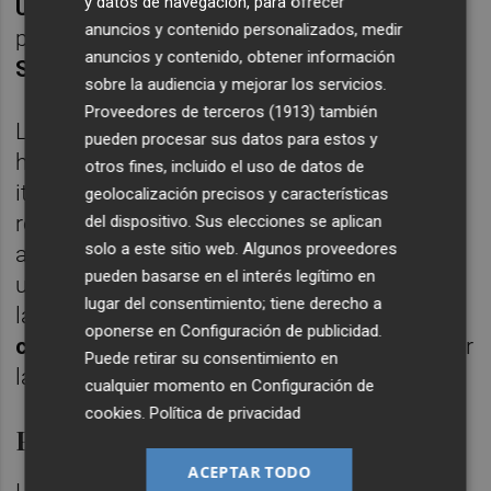
y datos de navegación, para ofrecer
UJIStartup
también ofrece mentoría
anuncios y contenido personalizados, medir
personalizada a cargo de profesionales de
anuncios y contenido, obtener información
SECOT
.
sobre la audiencia y mejorar los servicios.
Proveedores de terceros (1913)
también
Las personas participantes cuyos proyectos
pueden procesar sus datos para estos y
hayan completado satisfactoriamente el
otros fines, incluido el uso de datos de
itinerario formativo obtendrán un
geolocalización precisos y características
reconocimiento por las competencias
del dispositivo. Sus elecciones se aplican
solo a este sitio web. Algunos proveedores
adquiridas. Este documento podrá ser
pueden basarse en el interés legítimo en
utilizado como parte del procedimiento para
lugar del consentimiento; tiene derecho a
la obtención del
certificado oficial en
oponerse en
Configuración de publicidad
.
competencias emprendedoras
otorgado por
Puede retirar su consentimiento en
la
UJI
.
cualquier momento en
Configuración de
cookies
.
Política de privacidad
Proyectos participantes
ACEPTAR TODO