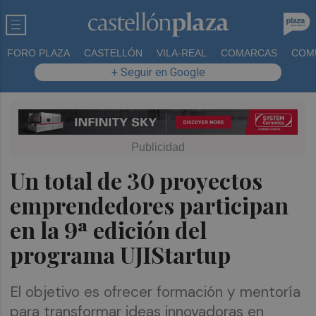
FORO PLAZA
CASTELLÓN
VILA-REAL
COMARCAS
COM
+ Seguir en Google
Un total de 30 proyectos
emprendedores participan
en la 9ª edición del
programa UJIStartup
El objetivo es ofrecer formación y mentoría
para transformar ideas innovadoras en