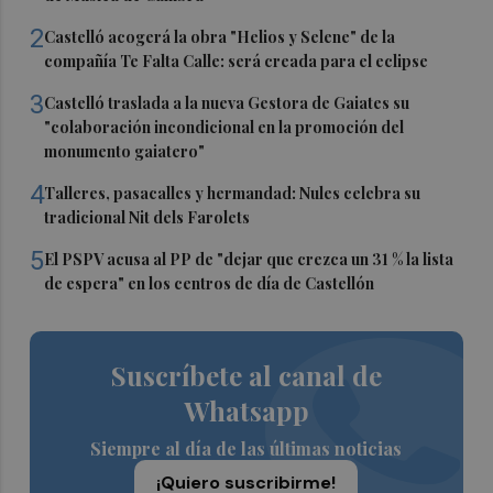
2
Castelló acogerá la obra "Helios y Selene" de la
compañía Te Falta Calle: será creada para el eclipse
3
Castelló traslada a la nueva Gestora de Gaiates su
"colaboración incondicional en la promoción del
monumento gaiatero"
4
Talleres, pasacalles y hermandad: Nules celebra su
tradicional Nit dels Farolets
5
El PSPV acusa al PP de "dejar que crezca un 31 % la lista
de espera" en los centros de día de Castellón
Suscríbete al canal de
Whatsapp
Siempre al día de las últimas noticias
¡Quiero suscribirme!