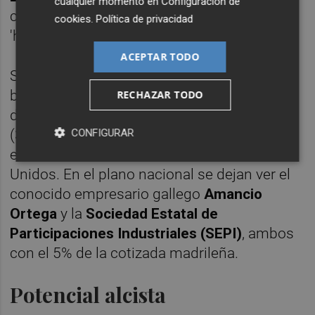
cualquier momento en
Configuración de
corresponden a fondos de alto riesgo o
cookies
.
Política de privacidad
'hedge fund'.
ACEPTAR TODO
Sin embargo, en su capital -y no como
bajistas- aparecen firmas de la talla mundial
RECHAZAR TODO
de
BlackRock
(5,422%),
Bank of America
CONFIGURAR
(3,614%) y
Mubadala Investment Company
,
el fondo soberano de los Emiratos Árabes
Unidos. En el plano nacional se dejan ver el
conocido empresario gallego
Amancio
Ortega
y la
Sociedad Estatal de
Participaciones Industriales (SEPI)
, ambos
con el 5% de la cotizada madrileña.
Potencial alcista