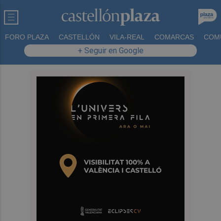
FORO PLAZA
CASTELLÓN
VILA-REAL
COMARCAS
COM
+ Seguir en Google