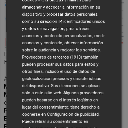
almacenar y acceder a información en su
dispositivo y procesar datos personales,
como su dirección IP, identificadores únicos
y datos de navegación, para ofrecer
anuncios y contenido personalizados, medir
anuncios y contenido, obtener información
sobre la audiencia y mejorar los servicios.
Pinchar
aquí
para ver el gráfico más grande.
Proveedores de terceros (1913)
también
Fuente: YahooFinance
pueden procesar sus datos para estos y
otros fines, incluido el uso de datos de
A saber:
BlackRock Investment
geolocalización precisos y características
del dispositivo. Sus elecciones se aplican
Management
(1,91%),
DME Capital
solo a este sitio web. Algunos proveedores
Management
y
Point 72 Europe
, ambos con
pueden basarse en el interés legítimo en
el 0,91%;
Marshall Wace
(0,67%),
Canada
lugar del consentimiento; tiene derecho a
Pension Plan Investment Board
(0,59%),
oponerse en
Configuración de publicidad
.
Exane Asset Management
(0,57%) y
Clean
Puede retirar su consentimiento en
Energy Transition
(0,52%). La mayoría