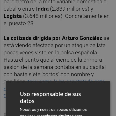
barómetro de la renta variable doméstica a
caballo entre
Indra
(2.839 millones) y
Logista
(3.648 millones). Concretamente en
el puesto 28.
La cotizada dirigida por Arturo González
se
está viendo afectada por un ataque bajista
pocas veces visto en la bolsa española.
Hasta el punto que al cierre de la primera
sesión de la semana contaba en su capital
con hasta siete 'cortos' con nombre y
apellidos,
tal y como lo ha constatado este
diario de la base de datos público de la
Uso responsable de sus
CNMV
.
datos
Nosotros y nuestros socios utilizamos
cookies y tecnologías similares para