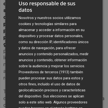
Uso responsable de sus
defienden la legislación
justita para que no
datos
se nos amontonen las muchachas
desangradas en la trastienda de una
Nosotros y nuestros socios utilizamos
pajarería con una percha entre las piernas,
cookies y tecnologías similares para
pero nada más. Cuanto más humillante y
almacenar y acceder a información en su
dispositivo y procesar datos personales,
punitivo sea todo el proceso, mejor, por
como su dirección IP, identificadores únicos
guarras irresponsables.
Y, por supuesto, sin
y datos de navegación, para ofrecer
perder la oportunidad de poner en duda el
anuncios y contenido personalizados, medir
libre albedrío de la afectada, ¿cómo va una
anuncios y contenido, obtener información
mujer a estar segura de algo que ha elegido
sobre la audiencia y mejorar los servicios.
autónomamente tras haber reflexionado al
Proveedores de terceros (1913)
también
respecto, qué disparate es ese?
pueden procesar sus datos para estos y
otros fines, incluido el uso de datos de
geolocalización precisos y características
Todos esos planteamientos se aprovechan
del dispositivo. Sus elecciones se aplican
del magma de la culpabilidad, la mejor amiga
solo a este sitio web. Algunos proveedores
de la condición femenina desde tiempos