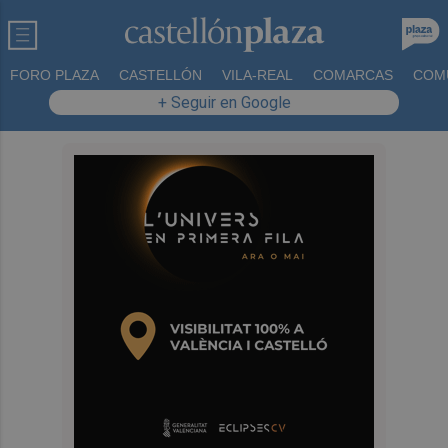
FORO PLAZA
CASTELLÓN
VILA-REAL
COMARCAS
COM
+ Seguir en Google