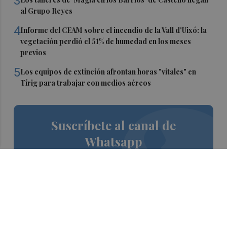
3
al Grupo Reyes
4
Informe del CEAM sobre el incendio de la Vall d'Uixó: la
vegetación perdió el 51% de humedad en los meses
previos
5
Los equipos de extinción afrontan horas "vitales" en
Tírig para trabajar con medios aéreos
Suscríbete al canal de
Whatsapp
Siempre al día de las últimas noticias
¡Quiero suscribirme!