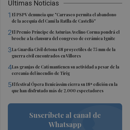
Últimas Noticias
1
El PSPV denuncia que "Carrasco permita el abandono
de la acequia del Camí la Ratlla de Castelló"
2
El Premio Príncipe de Asturias Avelino Corma pondrá el
broche a la clausura del congreso de cerámica Ignite
3
La Guardia Civil detona 68 proyectiles de 75 mm de la
guerra civil encontrados en Villores
4
Las granjas de Catí mantienen su actividad a pesar de la
cercanía del incendio de Tírig
5
El festival Ópera Benicàssim cierra su 18ª edición en la
que han disfrutado más de 2.000 espectadores
Suscríbete al canal de
Whatsapp