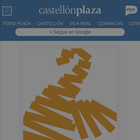
FORO PLAZA
CASTELLÓN
VILA-REAL
COMARCAS
COM
+ Seguir en Google