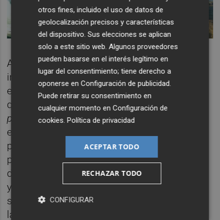
otros fines, incluido el uso de datos de
geolocalización precisos y características
del dispositivo. Sus elecciones se aplican
solo a este sitio web. Algunos proveedores
pueden basarse en el interés legítimo en
Además de incluir obras que habitan el
lugar del consentimiento; tiene derecho a
intervalo o hablan de cómo habitarlo, la
oponerse en
Configuración de publicidad
.
exposición quiere funcionar como intervalo,
Puede retirar su consentimiento en
quiere ser intervalo.
entre, hacia hasta, para,
cualquier momento en
Configuración de
por, según, sin
es un intento de ver si una
cookies
.
Política de privacidad
exposición, una institución y una curaduría,
pueden garantizar la condiciones que
ACEPTAR TODO
permiten ausentarse del pragmatismo o
desorientarse. Tiras de cinta adhesiva negra
RECHAZAR TODO
y cartelas en las que pone “en preparación”
señalan algunos vacíos con los que arranca
CONFIGURAR
la exposición. Corresponden al espacio