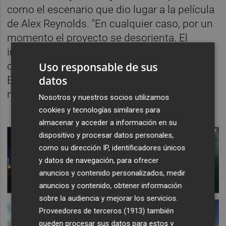
como el escenario que dio lugar a la película
de Alex Reynolds. "En cualquier caso, por un
momento el proyecto se desorienta. El
imprevisto subraya un pliegue –un estar a
Uso responsable de sus
caballo– entre la agencia y la paciencia.
datos
Entre lo que querríamos ver pasar y lo que
nos pasa", explican desde el EACC.
Nosotros y nuestros socios utilizamos
cookies y tecnologías similares para
almacenar y acceder a información en su
dispositivo y procesar datos personales,
como su dirección IP, identificadores únicos
y datos de navegación, para ofrecer
anuncios y contenido personalizados, medir
anuncios y contenido, obtener información
sobre la audiencia y mejorar los servicios.
Proveedores de terceros (1913)
también
pueden procesar sus datos para estos y