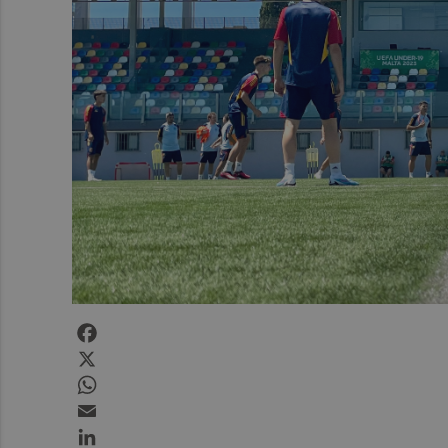
Facebook
X
WhatsApp
Email
LinkedIn