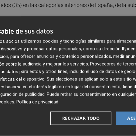
os (35) en las categorías inferiores de España, de la sub
able de sus datos
omo demostró de nuevo en cuartos de final contra Suiz
rando desde segunda línea.
os socios utilizamos cookies y tecnologías similares para almacena
dispositivo y procesar datos personales, como su dirección IP, iden
 goleadora de España sub-21 durante este Europeo, con
ción, para ofrecer anuncios y contenido personalizados, medir anun
n sobre la audiencia y mejorar los servicios.
Proveedores de tercer
e el lateral izquierdo Juan Miranda (dos), el extremo
s datos para estos y otros fines, incluido el uso de datos de geolo
ampista Alex Baena (uno).
rísticas del dispositivo. Sus elecciones se aplican solo a este sitio
 basarse en el interés legítimo en lugar del consentimiento; tiene 
 contrarrestan con el debe del equipo de Santi Denia
guración de publicidad
. Puede retirar su consentimiento en cualqu
ié el técnico en la necesidad de mejorar desde la
cookies
.
Política de privacidad
zas: la faceta defensiva.
RECHAZAR TODO
ACE
dos, aunque en el segundo frente a Croacia España sub-21
enas, los de Santi Denia han concedido tres en los dos