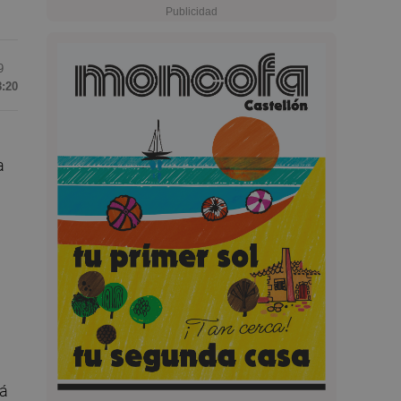
9
8:20
a
rá