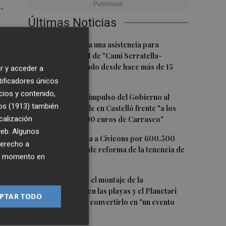
-
Últimas Noticias
1
Burriana impulsa una asistencia para
a
completar el PAI de "Camí Serratella-
Marge", paralizado desde hace más de 15
r y acceder a
años
tificadores únicos
cios y contenido,
2
Simó destaca el impulso del Gobierno al
os (1913)
también
alquiler asequible en Castelló frente "a los
calización
pisos de 200.000 euros de Carrasco"
 web. Algunos
3
Castelló adjudica a Civicons por 600.500
derecho a
euros las obras de reforma de la tenencia de
ier momento en
alcaldía sur
4
Castelló acelera el montaje de la
infraestructura en las playas y el Planetari
PTAR TODO
del eclipse para convertirlo en "un evento
histórico"