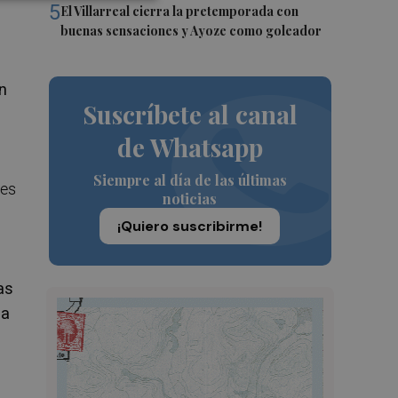
5
El Villarreal cierra la pretemporada con
buenas sensaciones y Ayoze como goleador
n
Suscríbete al canal
de Whatsapp
Siempre al día de las últimas
les
noticias
¡Quiero suscribirme!
as
da