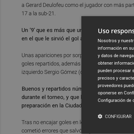
a Gerard Deulofeu como el jugador con más partid
17 a la sub-21.
Uso respons
Un ‘9’ que es más que un delantero centro, c
en el que le sirvió el gol a Sergio Gómez, ent
Nosotros y nuestr
información en su 
Unas apariciones por sorpresa que son la clave
y datos de navega
obtener informació
goles repartidos, además de los dos de Abel, entr
pueden procesar su
izquierdo Sergio Gómez (dos) y otro del centroc
precisos y caracte
proveedores pueden
Buenos y repartidos números ofensivos que se
oponerse en
Confi
durante el torneo, y que lleva haciendo hincap
Configuración de 
preparación en la Ciudad del Fútbol de Las Ro
CONFIGURAR
Tras no encajar goles en los dos primeros parti
cometió errores que salvó el guardameta Arnau T