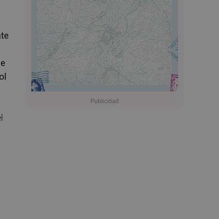
nte
de
ol
l