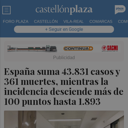
FORO PLAZA
CASTELLÓN
VILA-REAL
COMARCAS
COM
+ Seguir en Google
España suma 43.831 casos y
361 muertes, mientras la
incidencia desciende más de
100 puntos hasta 1.893