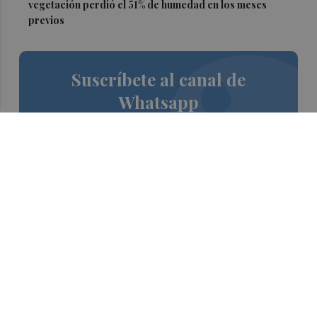
vegetación perdió el 51% de humedad en los meses
previos
Suscríbete al canal de
Whatsapp
Siempre al día de las últimas noticias
¡Quiero suscribirme!