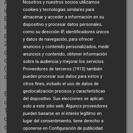
Actualmente, hay 15.206 pacientes
Nosotros y nuestros socios utilizamos
cookies y tecnologías similares para
ingresados y positivos en COVID-19 en toda
almacenar y acceder a información en su
España (15.991 ayer) y 1.768 en UCI (1.838
dispositivo y procesar datos personales,
ayer). En las últimas 24 horas, se han
como su dirección IP, identificadores únicos
producido 1.456 ingresos (1.337 ayer) y
y datos de navegación, para ofrecer
2.142 altas (1.015 ayer). La tasa de
anuncios y contenido personalizados, medir
ocupación de camas ocupadas por
anuncios y contenido, obtener información
coronavirus se sitúa en el 12,20 por ciento
sobre la audiencia y mejorar los servicios.
(12,83% ayer) y en las UCI en el 18,76 por
Proveedores de terceros (1913)
también
ciento (19,56% ayer).
pueden procesar sus datos para estos y
otros fines, incluido el uso de datos de
geolocalización precisos y características
Entre el 28 de enero y el 3 de febrero, las
del dispositivo. Sus elecciones se aplican
comunidades autónomas han realizado
solo a este sitio web. Algunos proveedores
1.281.280 pruebas diagnósticas, de las
pueden basarse en el interés legítimo en
cuales 533.223 han sido PCR y 748.057 test
lugar del consentimiento; tiene derecho a
de antígenos, con una tasa global por
oponerse en
Configuración de publicidad
.