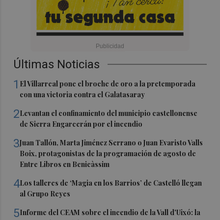
Últimas Noticias
1
El Villarreal pone el broche de oro a la pretemporada
con una victoria contra el Galatasaray
2
Levantan el confinamiento del municipio castellonense
de Sierra Engarcerán por el incendio
3
Juan Tallón, Marta Jiménez Serrano o Juan Evaristo Valls
Boix, protagonistas de la programación de agosto de
Entre Libros en Benicàssim
4
Los talleres de ‘Magia en los Barrios’ de Castelló llegan
al Grupo Reyes
5
Informe del CEAM sobre el incendio de la Vall d'Uixó: la