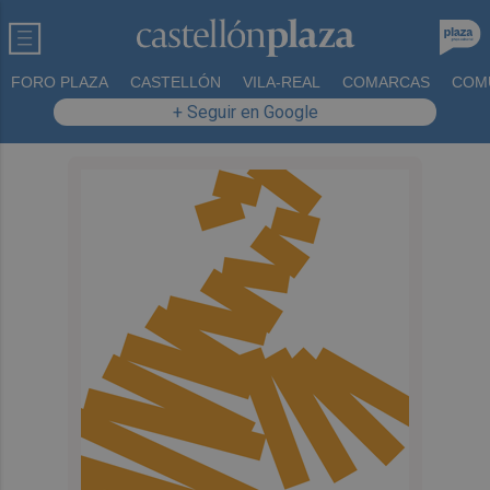
FORO PLAZA
CASTELLÓN
VILA-REAL
COMARCAS
COM
+ Seguir en Google