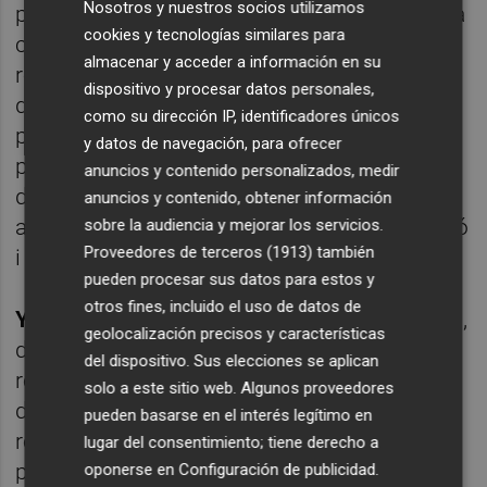
Nosotros y nuestros socios utilizamos
procediment més adequat a seguir davant la
cookies y tecnologías similares para
concurrència d'usuaris. Els usuaris van
almacenar y acceder a información en su
realitzar diferents proves avaluant tres tipus
dispositivo y procesar datos personales,
diferents de dispositius (smartwatch,
como su dirección IP, identificadores únicos
polsera clínica i polsera d'activitat). La
y datos de navegación, para ofrecer
polsera d'activitat es va confirmar com el
anuncios y contenido personalizados, medir
dispositiu més adequat pel seu cost
anuncios y contenido, obtener información
assequible, funcionalitats afegides, discreció
sobre la audiencia y mejorar los servicios.
Proveedores de terceros (1913)
también
i comoditat.
pueden procesar sus datos para estos y
otros fines, incluido el uso de datos de
Yolanda Pascual
, responsable d'Infocampus,
geolocalización precisos y características
destaca que «en la prova de concepte
del dispositivo. Sus elecciones se aplican
realitzada a InfoCampus vaig tindre ocasió
solo a este sitio web. Algunos proveedores
de comprovar la facilitat de l'app per a
pueden basarse en el interés legítimo en
realitzar una atenció adaptada a la
lugar del consentimiento; tiene derecho a
problemàtica de cada usuari amb
oponerse en
Configuración de publicidad
.