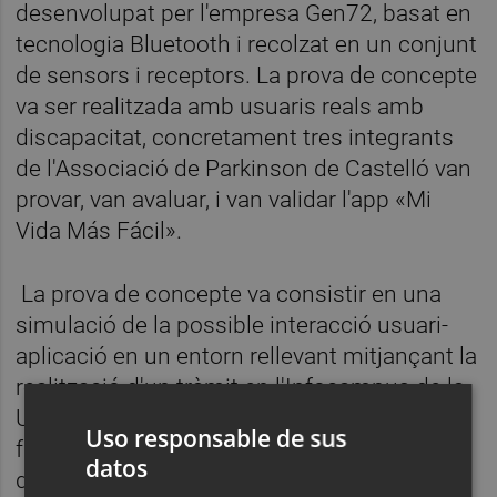
desenvolupat per l'empresa Gen72, basat en
tecnologia Bluetooth i recolzat en un conjunt
de sensors i receptors. La prova de concepte
va ser realitzada amb usuaris reals amb
discapacitat, concretament tres integrants
de l'Associació de Parkinson de Castelló van
provar, van avaluar, i van validar l'app «Mi
Vida Más Fácil».
La prova de concepte va consistir en una
simulació de la possible interacció usuari-
aplicació en un entorn rellevant mitjançant la
realització d'un tràmit en l'Infocampus de la
Universitat Jaume I, on es va avaluar el
Uso responsable de sus
funcionament de l'aplicació, la detecció dels
datos
dispositius, l'abast del senyal i el