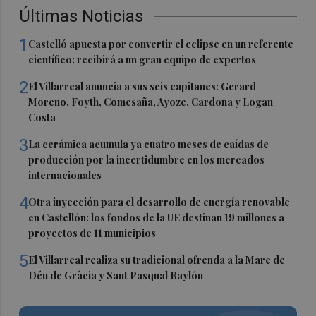
Últimas Noticias
1
Castelló apuesta por convertir el eclipse en un referente
científico: recibirá a un gran equipo de expertos
2
El Villarreal anuncia a sus seis capitanes: Gerard
Moreno, Foyth, Comesaña, Ayoze, Cardona y Logan
Costa
3
La cerámica acumula ya cuatro meses de caídas de
producción por la incertidumbre en los mercados
internacionales
4
Otra inyección para el desarrollo de energía renovable
en Castellón: los fondos de la UE destinan 19 millones a
proyectos de 11 municipios
5
El Villarreal realiza su tradicional ofrenda a la Mare de
Déu de Gràcia y Sant Pasqual Baylón