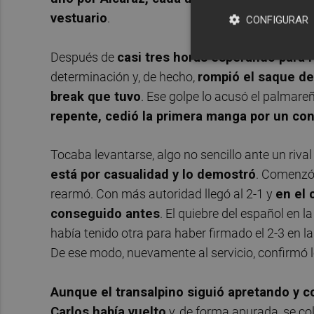
vestuario
.
CONFIGURAR
Después de
casi tres horas esperando para 
determinación y, de hecho,
rompió el saque de
break que tuvo
. Ese golpe lo acusó el palmare
repente, cedió la primera manga por un co
Tocaba levantarse, algo no sencillo ante un riv
está por casualidad y lo demostró
. Comenzó 
rearmó. Con más autoridad llegó al 2-1 y
en el 
conseguido antes
. El quiebre del español en 
había tenido otra para haber firmado el 2-3 en la
De ese modo, nuevamente al servicio, confirmó lo
Aunque el transalpino siguió apretando y co
Carlos había vuelto
y, de forma apurada, se col