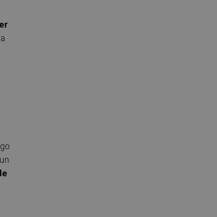
er
la
ngo
 un
de