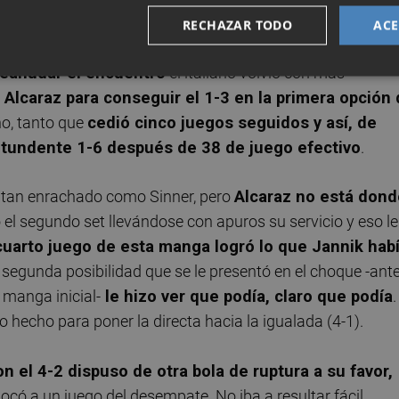
RECHAZAR TODO
ACE
reanudar el encuentro
el italiano volvió con más
 Alcaraz para conseguir el 1-3 en la primera opción
ño, tanto que
cedió cinco juegos seguidos y así, de
ntundente 1-6 después de 38 de juego efectivo
.
al tan enrachado como Sinner, pero
Alcaraz no está dond
el segundo set llevándose con apuros su servicio y eso le
cuarto juego de esta manga logró lo que Jannik hab
la segunda posibilidad que se le presentó en el choque -ant
 manga inicial-
le hizo ver que podía, claro que podía
.
 hecho para poner la directa hacia la igualada (4-1).
n el 4-2 dispuso de otra bola de ruptura a su favor,
ocó a un juego del desempate. No iba a resultar fácil