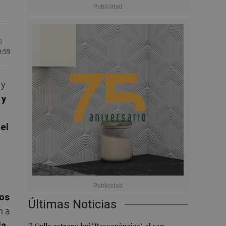
8
9:59
s
y
 y
del
dos
Últimas Noticias
n a
la