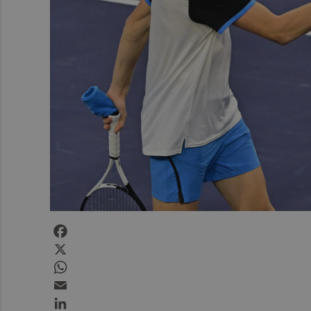
Facebook
X
WhatsApp
Email
LinkedIn