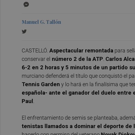
Messenger
Manuel G. Tallón
CASTELLÓ.
Aspectacular remontada
para sell
conservar el
número 2 de la ATP
.
Carlos Alca
6-2 en 2 horas y 5 minutos de un partido su
murciano defenderá el título que conquistó el p
Tennis Garden
y lo hará en la finalísima que t
española- ante el ganador del duelo entre
Paul
.
El enfrentamiento de semis se planteaba, ademá
tenistas llamados a dominar el deporte de 
hacerlo con permiso del veterano
Novak Djokov