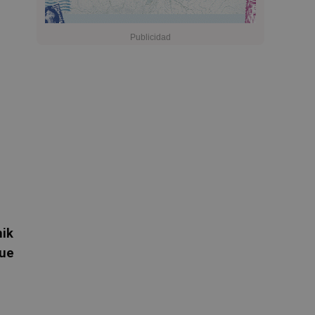
nik
fue