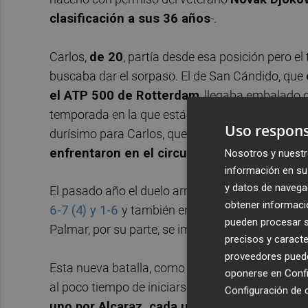
clasificación a sus 36 años
-.
Carlos,
de 20
, partía desde esa posición pero el
buscaba dar el sorpaso. El de San Cándido, que
el ATP 500 de Rotterdam
, llegaba embalado
temporada en la que está dando el paso que mu
Uso respons
durísimo para Carlos, que además
había perdid
enfrentaron en el circuito
.
Nosotros y nuestr
información en su 
y datos de navega
El pasado año el duelo arrojó un 1-2 para el ital
obtener informació
6-7 (4) y 1-6
y también en las
semis del Maste
pueden procesar su
Palmar, por su parte, se impuso
en esa misma r
precisos y caracte
proveedores pueden
Esta nueva batalla, como no en la penúltima ins
oponerse en
Confi
al poco tiempo de iniciarse. De hecho,
sólo habí
Configuración de 
uno por Alcaraz, cada uno con su saque, cua