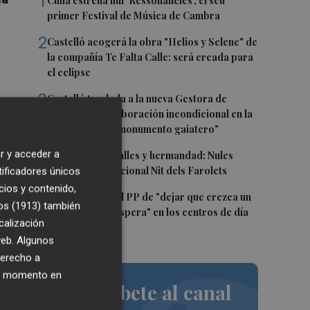
1
Culla estrena hui 'Ressonàncies', el seu
primer Festival de Música de Cambra
2
Castelló acogerá la obra "Helios y Selene" de
la compañía Te Falta Calle: será creada para
el eclipse
3
Castelló traslada a la nueva Gestora de
Gaiates su "colaboración incondicional en la
promoción del monumento gaiatero"
4
r y acceder a
Talleres, pasacalles y hermandad: Nules
celebra su tradicional Nit dels Farolets
tificadores únicos
cios y contenido,
or
5
El PSPV acusa al PP de "dejar que crezca un
os (1913)
también
31 % la lista de espera" en los centros de día
calización
de Castellón
 web. Algunos
derecho a
ió
ier momento en
Suscríbete al canal
 y