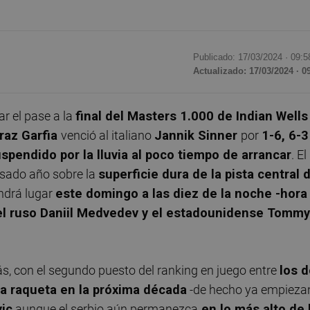
Publicado: 17/03/2024 ·
09:5
Actualizado: 17/03/2024 · 0
ar el pase a la
final del Masters 1.000 de Indian Well
raz Garfia
venció al italiano
Jannik Sinner
por
1-6, 6-3
spendido por la lluvia al poco tiempo de arrancar
. El
asado año sobre la
superficie dura de la pista central 
endrá lugar
este domingo a las diez de la noche -hora
 el ruso Daniil Medvedev y el estadounidense Tommy
s, con el segundo puesto del ranking en juego entre
los 
la raqueta en la próxima década
-de hecho ya empieza
ic
aunque el serbio aún permanezca
en lo más alto de 