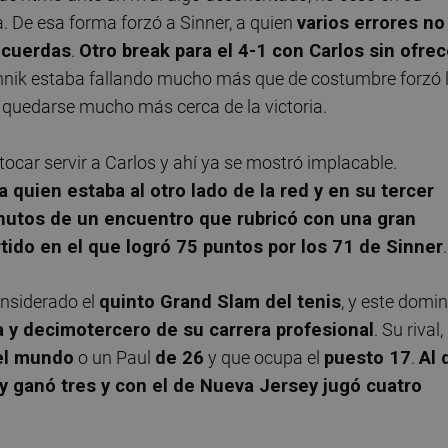
. De esa forma forzó a Sinner, a quien
varios errores no
 cuerdas
.
Otro break para el 4-1 con Carlos sin ofrec
nnik estaba fallando mucho más que de costumbre forzó 
 quedarse mucho más cerca de la victoria.
 tocar servir a Carlos y ahí ya se mostró implacable.
 quien estaba al otro lado de la red y en su tercer
inutos de un encuentro que rubricó con una gran
tido en el que logró 75 puntos por los 71 de Sinner
.
onsiderado el
quinto Grand Slam del tenis
, y este domi
a y decimotercero de su carrera profesional
. Su rival,
el mundo
o un Paul
de 26
y que ocupa el
puesto 17
.
Al 
y ganó tres y con el de Nueva Jersey jugó cuatro