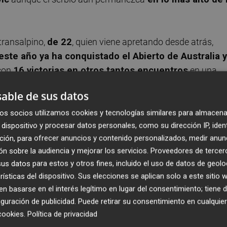
 transalpino,
de 22
, quien viene apretando desde atrás,
este año ya ha conquistado el Abierto de Australia y
 con
16 victorias en otros tantos encuentros
en una
chos le pedían y se presentaba como un adversario
able de sus datos
o ante él en cuatro de los siete partidos que se
os socios utilizamos cookies y tecnologías similares para almacena
dispositivo y procesar datos personales, como su dirección IP, iden
ción, para ofrecer anuncios y contenido personalizados, medir anun
iano, que ganó
en las semifinales del ATP 500 de Pekín p
n sobre la audiencia y mejorar los servicios.
Proveedores de tercer
rs 1.000 de Miami por 7-6 (4), 4-6 y 2-6
. El de El
s datos para estos y otros fines, incluido el uso de datos de geolo
onda del pasado Indian Wells por 7-6 (4) y 6-3
.
rísticas del dispositivo. Sus elecciones se aplican solo a este sitio
 basarse en el interés legítimo en lugar del consentimiento; tiene 
tancia de un torneo, comenzó con igualdad y se interrump
guración de publicidad
. Puede retirar su consentimiento en cualqu
an transcurrido tres juegos, dos ganados por Sinner
cookies
.
Política de privacidad
ndo la lluvia obligó a ambos a refugiarse en el