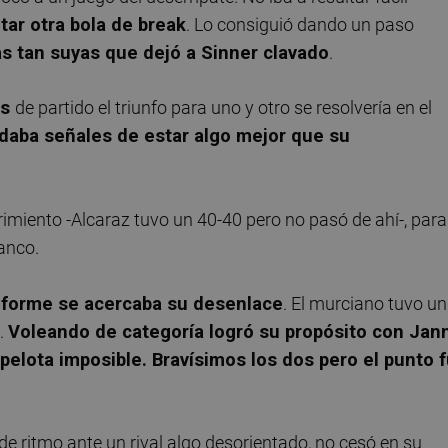
tar otra bola de break
. Lo consiguió dando un paso
s tan suyas que dejó a Sinner clavado
.
os
de partido el triunfo para uno y otro se resolvería en el
A daba señales de estar algo mejor que su
miento -Alcaraz tuvo un 40-40 pero no pasó de ahí-, para
lanco.
nforme se acercaba su desenlace
. El murciano tuvo un
1.
Voleando de categoría logró su propósito con Jan
pelota imposible. Bravísimos los dos pero el punto 
e ritmo ante un rival algo desorientado, no cesó en su