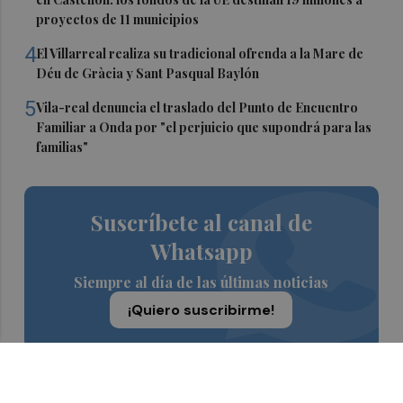
proyectos de 11 municipios
4
El Villarreal realiza su tradicional ofrenda a la Mare de
Déu de Gràcia y Sant Pasqual Baylón
5
Vila-real denuncia el traslado del Punto de Encuentro
Familiar a Onda por "el perjuicio que supondrá para las
familias"
Suscríbete al canal de
Whatsapp
Siempre al día de las últimas noticias
¡Quiero suscribirme!