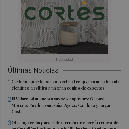
Últimas Noticias
1
Castelló apuesta por convertir el eclipse en un referente
científico: recibirá a un gran equipo de expertos
2
El Villarreal anuncia a sus seis capitanes: Gerard
Moreno, Foyth, Comesaña, Ayoze, Cardona y Logan
Costa
3
Otra inyección para el desarrollo de energía renovable
en Castellón: los fondos de la UE destinan 19 millones a