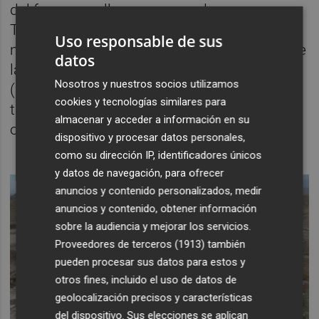
del foro, macellum y nuevas domus.
También desarrollará metodologías
Uso responsable de sus
multidisciplinarias de alta calidad a través de
datos
la integración de técnicas no destructivas
Nosotros y nuestros socios utilizamos
(NDT), modelado fotogramétrico
cookies y tecnologías similares para
tridimensional (SfM) o mapeig 3D, entre
almacenar y acceder a información en su
otros métodos.
dispositivo y procesar datos personales,
como su dirección IP, identificadores únicos
y datos de navegación, para ofrecer
anuncios y contenido personalizados, medir
anuncios y contenido, obtener información
sobre la audiencia y mejorar los servicios.
Proveedores de terceros (1913)
también
pueden procesar sus datos para estos y
otros fines, incluido el uso de datos de
geolocalización precisos y características
del dispositivo. Sus elecciones se aplican