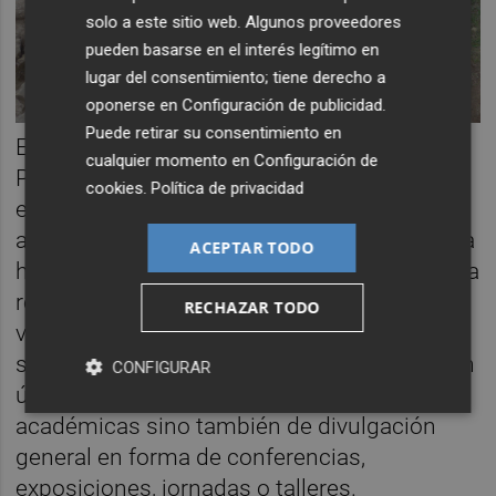
solo a este sitio web. Algunos proveedores
pueden basarse en el interés legítimo en
lugar del consentimiento; tiene derecho a
oponerse en
Configuración de publicidad
.
Puede retirar su consentimiento en
El vicedecano del Grado en Historia y
cualquier momento en
Configuración de
Patrimonio de la UJI,
Josep Benedito
, ha
cookies
.
Política de privacidad
explicado que «las excavaciones servirán,
además de para estudiar una ciudad romana
ACEPTAR TODO
hasta ahora poco conocida, para promover la
recuperación del territorio y aumentar el
RECHAZAR TODO
valor del lugar en términos de turismo
sostenible». Por eso, los resultados no serán
CONFIGURAR
únicamente objeto de publicaciones
académicas sino también de divulgación
general en forma de conferencias,
exposiciones, jornadas o talleres.