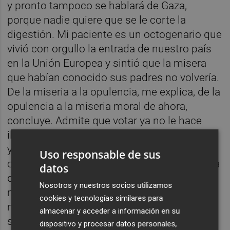
y pronto tampoco se hablará de Gaza,
porque nadie quiere que se le corte la
digestión. Mi paciente es un octogenario que
vivió con orgullo la entrada de nuestro país
en la Unión Europea y sintió que la misera
que habían conocido sus padres no volvería.
De la miseria a la opulencia, me explica, de la
opulencia a la miseria moral de ahora,
concluye. Admite que votar ya no le hace
ilusión porque es como elegir un pack de
yogures: compras una idea y te colocan dos
Uso responsable de sus
o tres que no compartes. Y se pregunta para
datos
qué ha servido el progreso, para qué la
Nosotros y nuestros socios utilizamos
memoria y la inteligencia. Los animales no
cookies y tecnologías similares para
matan, doctora, los animales son menos
almacenar y acceder a información en su
salvajes. Pero hoy tenemos educación
dispositivo y procesar datos personales,