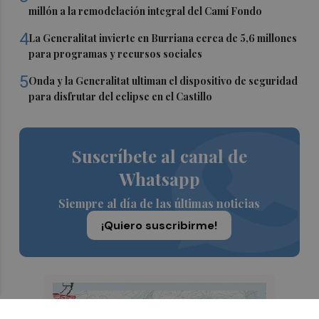
millón a la remodelación integral del Camí Fondo
4
La Generalitat invierte en Burriana cerca de 5,6 millones
para programas y recursos sociales
5
Onda y la Generalitat ultiman el dispositivo de seguridad
para disfrutar del eclipse en el Castillo
Suscríbete al canal de
Whatsapp
Siempre al día de las últimas noticias
¡Quiero suscribirme!