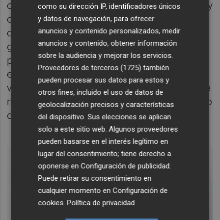
obligatoria, le digo, y mejoras materiales muy
como su dirección IP, identificadores únicos
obvias. Existen países con sanidad social
y datos de navegación, para ofrecer
anuncios y contenido personalizados, medir
como la nuestra. Y aquí hay por fin
anuncios y contenido, obtener información
guarderías gratuitas y permisos de
sobre la audiencia y mejorar los servicios.
paternidad. Pero no consigo enderezar su
Proveedores de terceros (1725)
también
espíritu, solo consigo sentirme como una
pueden procesar sus datos para estos y
vendedora de enciclopedias. El paciente sale
otros fines, incluido el uso de datos de
más ligero de mi consulta, pero yo me quedo
geolocalización precisos y características
derrotada.
del dispositivo. Sus elecciones se aplican
solo a este sitio web. Algunos proveedores
pueden basarse en el interés legítimo en
lugar del consentimiento; tiene derecho a
oponerse en
Configuración de publicidad
.
Puede retirar su consentimiento en
cualquier momento en
Configuración de
cookies
.
Política de privacidad