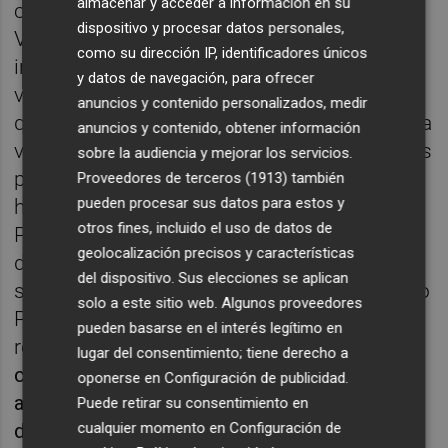
almacenar y acceder a información en su
con la presidenta de la Asociación de
dispositivo y procesar datos personales,
Vecinos de la Plaza Constitución,
como su dirección IP, identificadores únicos
interesándose por la situación de estos
y datos de navegación, para ofrecer
vecinos y, “a la vista está que siguen igual
anuncios y contenido personalizados, medir
que estaban, sin su centro de referencia. Una
anuncios y contenido, obtener información
vez, el gobierno municipal ha incumplido sus
sobre la audiencia y mejorar los servicios.
promesas, los vecinos de Constitución no
Proveedores de terceros (1913)
también
pueden procesar sus datos para estos y
han visto mejorada su calidad asistencial.
otros fines, incluido el uso de datos de
Piden soluciones ya para no tener que
geolocalización precisos y características
desplazarse a otros centros de salud
del dispositivo. Sus elecciones se aplican
sobrecargando de pacientes a centros como
solo a este sitio web. Algunos proveedores
Palleter. Si los sindicatos médicos
pueden basarse en el interés legítimo en
recomiendan
dedicar 10 minutos de media a
lugar del consentimiento; tiene derecho a
cada paciente y lo recomendable sería
oponerse en
Configuración de publicidad
.
atender una media de 25 a 30 pacientes
Puede retirar su consentimiento en
cualquier momento en
Configuración de
diarios, ahora mismo se está atendiendo