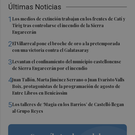
Últimas Noticias
1
Los medios de extinción trabajan en los frentes de Catí y
Tírig tras controlarse el incendio de la Sierra
Engarcerán
2
El Villarreal pone el broche de oro a la pretemporada
con una victoria contra el Galatasaray
3
Levantan el confinamiento del municipio castellonense
de Sierra Engarcerán por el incendio
4
Juan Tallón, Marta Jiménez Serrano o Juan Evaristo Valls
Boix, protagonistas de la programación de agosto de
Entre Libros en Benicàssim
5
Los talleres de ‘Magia en los Barrios’ de Castelló llegan
al Grupo Reyes