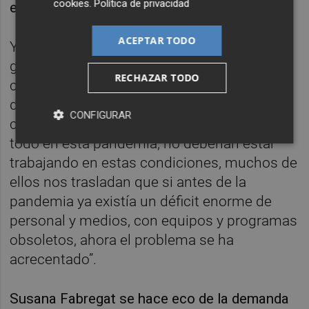
cookies
.
Política de privacidad
entre 45 y 50 pacientes”, expone Fabregat.
ACEPTAR TODO
Y añade: “La Generalitat anunció la vuelta
gradual a la atención presencial en los
RECHAZAR TODO
centros de salud, sin embargo, en la ciudad
de Castelló todavía cinco centros siguen
CONFIGURAR
cerrados. Los médicos, que lo están dando
todo en esta pandemia, no deberían estar
trabajando en estas condiciones, muchos de
ellos nos trasladan que si antes de la
pandemia ya existía un déficit enorme de
personal y medios, con equipos y programas
obsoletos, ahora el problema se ha
acrecentado”.
Susana Fabregat se hace eco de la demanda