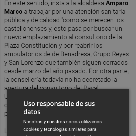
En este sentido, insta a la alcaldesa
Amparo
Marco
a trabajar por una atención sanitaria
pública y de calidad "como se merecen los
castellonenses y, esto pasa por buscar un
nuevo emplazamiento al consultorio de la
Plaza Constitución y por reabrir los
ambulatorios de de Benadresa, Grupo Reyes
y San Lorenzo que también siguen cerrados
desde marzo del año pasado. Por otra parte,
la consellería todavía no ha decretado la
apertura del consultorio del Raval
Universitari, a pesar de que ya han
Uso responsable de sus
culminado las obras y de que lo están
datos
pidiendo los vecinos”, señala Fabregat.
Nosotros y nuestros socios utilizamos
cookies y tecnologías similares para
La concejala Popular ha vuelto a reunirse