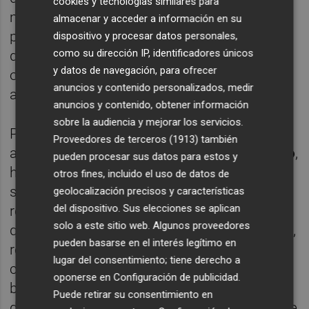
cookies y tecnologías similares para
movilidad a pie y la seguridad viaria pública,
almacenar y acceder a información en su
porque aunque la prioridad es la renovación
dispositivo y procesar datos personales,
como su dirección IP, identificadores únicos
de la red, el consistorio ha considerado
y datos de navegación, para ofrecer
oportuno aprovechar estos trabajos para
anuncios y contenido personalizados, medir
adecuar algunas aceras y viales”.
anuncios y contenido, obtener información
sobre la audiencia y mejorar los servicios.
Por su parte, el director del área de
Proveedores de terceros (1913)
también
abastecimiento de Facsa,
Pascual Maximino
,
pueden procesar sus datos para estos y
ha destacado que esta actuación, que se
otros fines, incluido el uso de datos de
suma a otras inversiones de renovación de
geolocalización precisos y características
del dispositivo. Sus elecciones se aplican
red ya concluidas, y los demás proyectos
solo a este sitio web. Algunos proveedores
que se desarrollarán en los próximos meses,
pueden basarse en el interés legítimo en
representan “importantes beneficios en la
lugar del consentimiento; tiene derecho a
calidad del servicio de agua a los
oponerse en
Configuración de publicidad
.
burrianenses, que optimizará el rendimiento
Puede retirar su consentimiento en
de la red y limitará al máximo las pérdidas de