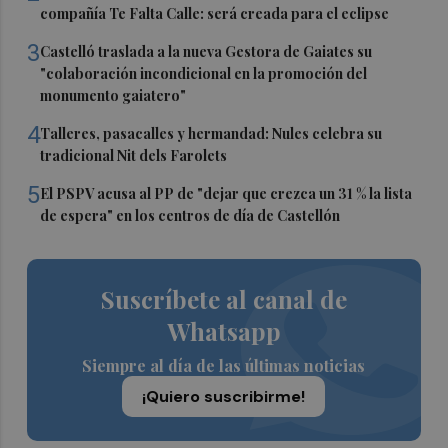
compañía Te Falta Calle: será creada para el eclipse
3
Castelló traslada a la nueva Gestora de Gaiates su
"colaboración incondicional en la promoción del
monumento gaiatero"
4
Talleres, pasacalles y hermandad: Nules celebra su
tradicional Nit dels Farolets
5
El PSPV acusa al PP de "dejar que crezca un 31 % la lista
de espera" en los centros de día de Castellón
Suscríbete al canal de
Whatsapp
Siempre al día de las últimas noticias
¡Quiero suscribirme!