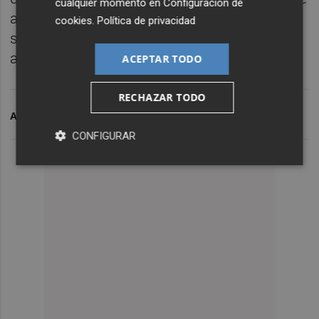
cualquier momento en
Configuración de
agua en las redes de abastecimiento, lo que
cookies
.
Política de privacidad
supone favorecer el cuidado del medio
ambiente”.
ACEPTAR TODO
RECHAZAR TODO
ARCHIVADO EN
FACSA
AYUNTAMIENTO DE BORRIANA
CONFIGURAR