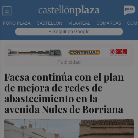
FORO PLAZA
CASTELLÓN
VILA-REAL
COMARCAS
COM
+ Seguir en Google
Facsa continúa con el plan
de mejora de redes de
abastecimiento en la
avenida Nules de Borriana