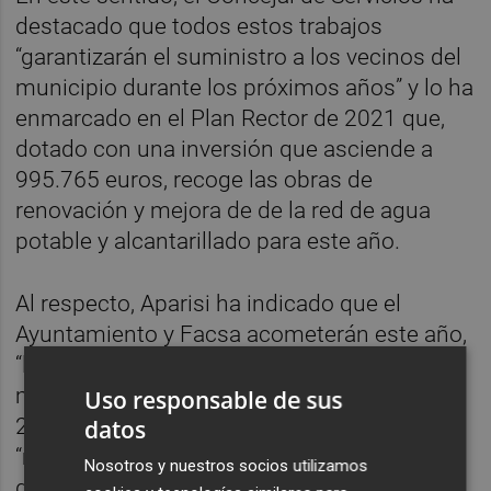
destacado que todos estos trabajos
“garantizarán el suministro a los vecinos del
municipio durante los próximos años” y lo ha
enmarcado en el Plan Rector de 2021 que,
dotado con una inversión que asciende a
995.765 euros, recoge las obras de
renovación y mejora de de la red de agua
potable y alcantarillado para este año.
Al respecto, Aparisi ha indicado que el
Ayuntamiento y Facsa acometerán este año,
“la renovación integral de más de 4.800
metros de conducciones y canalizaciones y
Uso responsable de sus
272 nuevas acometidas”, con la finalidad de
datos
“mejorar la calidad y garantía de suministro
Nosotros y nuestros socios utilizamos
de agua”, así como para “ favorecer la