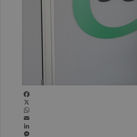
Facebook
X
WhatsApp
Email
LinkedIn
Messenger