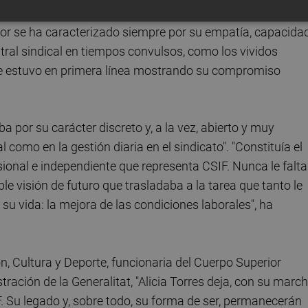
impulso del sindicato, primero como vicepresidenta de Dani
bor se ha caracterizado siempre por su empatía, capacida
entral sindical en tiempos convulsos, como los vividos
pre estuvo en primera línea mostrando su compromiso
 por su carácter discreto y, a la vez, abierto y muy
 como en la gestión diaria en el sindicato". "Constituía el
sional e independiente que representa CSIF. Nunca le falt
e visión de futuro que trasladaba a la tarea que tanto le
u vida: la mejora de las condiciones laborales", ha
n, Cultura y Deporte, funcionaria del Cuerpo Superior
ración de la Generalitat, "Alicia Torres deja, con su march
. Su legado y, sobre todo, su forma de ser, permanecerán