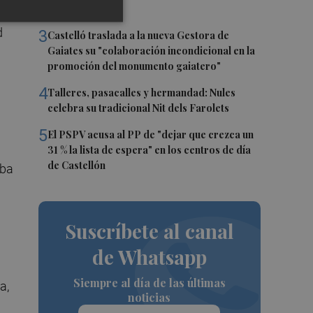
el eclipse
el
d
3
Castelló traslada a la nueva Gestora de
Gaiates su "colaboración incondicional en la
promoción del monumento gaiatero"
4
Talleres, pasacalles y hermandad: Nules
celebra su tradicional Nit dels Farolets
5
El PSPV acusa al PP de "dejar que crezca un
31 % la lista de espera" en los centros de día
de Castellón
aba
Suscríbete al canal
de Whatsapp
Siempre al día de las últimas
a,
noticias