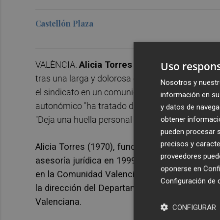
Castellón Plaza
VALÈNCIA.
Alicia Torres Palanca
, presidenta 
Uso respons
tras una larga y dolorosa enfermedad "que ha s
Nosotros y nuestr
el sindicato en un comunicado. La organizació
información en su 
autonómico "ha tratado de estar pendiente, inclu
y datos de navega
"Deja una huella personal enorme e imborrable y 
obtener informació
pueden procesar su
precisos y caracte
Alicia Torres (1970), funcionaria de carrera de 
proveedores pueden
asesoría jurídica en 1999. En 2004 asumió la
oponerse en
Confi
en la Comunidad Valenciana, hasta que en 20
Configuración de 
la dirección del Departamento de Formación
Valenciana.
CONFIGURAR