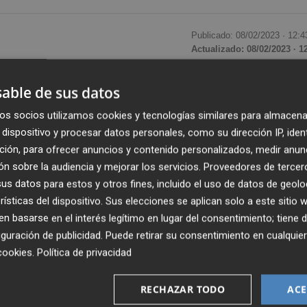
Publicado: 08/02/2023 ·
12:4
Actualizado: 08/02/2023 · 1
de CSIF Comunidad Valenciana, ha fallecido este miércole
able de sus datos
obrellevado con una entereza impresionante", ha informa
os socios utilizamos cookies y tecnologías similares para almacena
n ha destacado que su máxima responsable a nivel
dispositivo y procesar datos personales, como su dirección IP, iden
so en los peores momentos, del día a día del sindicato".
ción, para ofrecer anuncios y contenido personalizados, medir anun
una tristeza inmensa en la central sindical", ha señalado.
n sobre la audiencia y mejorar los servicios.
Proveedores de tercer
s datos para estos y otros fines, incluido el uso de datos de geolo
rísticas del dispositivo. Sus elecciones se aplican solo a este sitio
la Generalitat, inició su actividad vinculada a CSIF en la
 basarse en el interés legítimo en lugar del consentimiento; tiene 
 dirección del Departamento de Formación del sindicat
guración de publicidad
. Puede retirar su consentimiento en cualqu
07 fue elegida vicepresidenta, cargo que compaginó c
cookies
.
Política de privacidad
. Desde noviembre de 2019 presidía CSIF Comunidad
RECHAZAR TODO
ACE