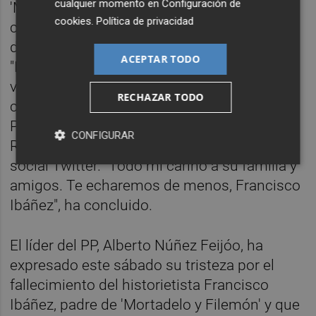
cualquier momento en
Configuración de
'Mortadelo y Filemón', sobre el que ha
cookies
.
Política de privacidad
comentado que hizo la vida "mucho más
divertida a varias generaciones" en España.
ACEPTAR TODO
"Nos hiciste la vida mucho más divertida a
varias generaciones de este país. Crecimos
RECHAZAR TODO
con las aventuras de Mortadelo y Filemón,
Pepe Gotera y Otilio, Sacarino,
CONFIGURAR
Rompetechos...", ha escrito a través de la red
social Twitter. "Todo mi cariño a su familia y
amigos. Te echaremos de menos, Francisco
Ibáñez", ha concluido.
El líder del PP, Alberto Núñez Feijóo, ha
expresado este sábado su tristeza por el
fallecimiento del historietista Francisco
Ibáñez, padre de 'Mortadelo y Filemón' y que