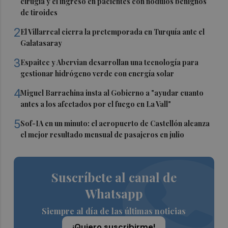
cirugía y el ingreso en pacientes con nódulos benignos
de tiroides
2
El Villarreal cierra la pretemporada en Turquía ante el
Galatasaray
3
Espaitec y Abervian desarrollan una tecnología para
gestionar hidrógeno verde con energía solar
4
Miguel Barrachina insta al Gobierno a "ayudar cuanto
antes a los afectados por el fuego en La Vall"
5
Sof-IA en un minuto: el aeropuerto de Castellón alcanza
el mejor resultado mensual de pasajeros en julio
Suscríbete al canal de
Whatsapp
Siempre al día de las últimas noticias
¡Quiero suscribirme!