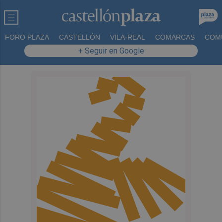
FORO PLAZA
CASTELLÓN
VILA-REAL
COMARCAS
COM
+ Seguir en Google