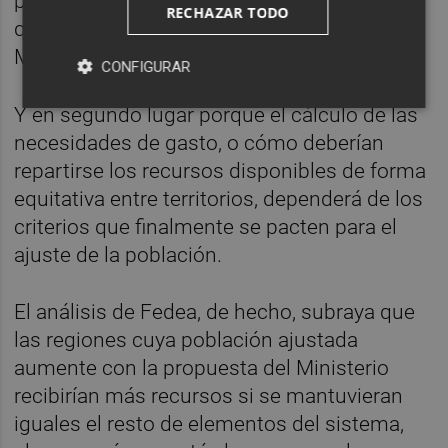
propuesta y para preparar las alegaciones
RECHAZAR TODO
que las comunidades han de presentar al
Ministerio de Hacienda en enero.
CONFIGURAR
Y en segundo lugar porque el cálculo de las
necesidades de gasto, o cómo deberían
repartirse los recursos disponibles de forma
equitativa entre territorios, dependerá de los
criterios que finalmente se pacten para el
ajuste de la población.
El análisis de Fedea, de hecho, subraya que
las regiones cuya población ajustada
aumente con la propuesta del Ministerio
recibirían más recursos si se mantuvieran
iguales el resto de elementos del sistema,