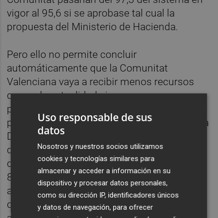
vigor al 95,6 si se aprobase tal cual la
propuesta del Ministerio de Hacienda.
Pero ello no permite concluir
automáticamente que la Comunitat
Valenciana vaya a recibir menos recursos
que en la actualidad si prospera esa
propuesta para el nuevo cálculo de la
Uso responsable de sus
población ajustada porque, tal y como refleja
datos
De la Fuente en su paper, la financiación real
Nosotros y nuestros socios utilizamos
de las CCAA no equivale a las necesidades
cookies y tecnologías similares para
de gasto.En primer lugar, porque aunque el
almacenar y acceder a información en su
80% de los recursos se reparten
dispositivo y procesar datos personales,
actualmente en función de las necesidades
como su dirección IP, identificadores únicos
de gasto calculadas a partir de la población
y datos de navegación, para ofrecer