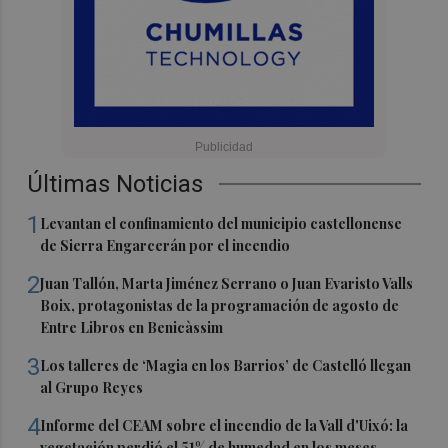
Últimas Noticias
1
Levantan el confinamiento del municipio castellonense
de Sierra Engarcerán por el incendio
2
Juan Tallón, Marta Jiménez Serrano o Juan Evaristo Valls
Boix, protagonistas de la programación de agosto de
Entre Libros en Benicàssim
3
Los talleres de ‘Magia en los Barrios’ de Castelló llegan
al Grupo Reyes
4
Informe del CEAM sobre el incendio de la Vall d'Uixó: la
vegetación perdió el 51% de humedad en los meses