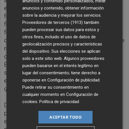
ajustada, el modelo contiene otros
anuncios y contenido personalizados, medir
elementos que no está claro que vayan a
anuncios y contenido, obtener información
sobre la audiencia y mejorar los servicios.
formar parte del nuevo modelo de
Proveedores de terceros (1913)
también
financiación. Se trata de un conjunto de
pueden procesar sus datos para estos y
fondos, como el de Suficiencia global o los
otros fines, incluido el uso de datos de
de Convergencia, en función de los cuales se
geolocalización precisos y características
realizan unas transferencias redistributivas
del dispositivo. Sus elecciones se aplican
de unas CCAA a otras o de estas con el
solo a este sitio web. Algunos proveedores
Estado en las que la Comunitat Valenciana
pueden basarse en el interés legítimo en
sale claramente perjudicada porque están
lugar del consentimiento; tiene derecho a
encaminadas al mantenimiento del
statu
oponerse en
Configuración de publicidad
.
Puede retirar su consentimiento en
quo
.
cualquier momento en
Configuración de
cookies
.
Política de privacidad
De ahí que el comité de expertos del Consell
para la reforma de la financiación, reunido
ACEPTAR TODO
este jueves para un primer análisis de la