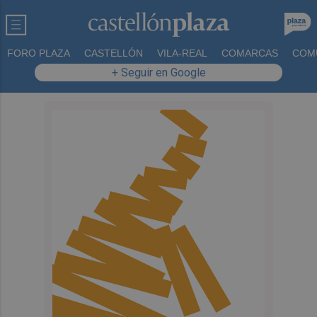
FORO PLAZA
CASTELLÓN
VILA-REAL
COMARCAS
COM
+ Seguir en Google