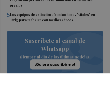
previos
5
Los equipos de extinción afrontan horas "vitales" en
Tírig para trabajar con medios aéreos
Suscríbete al canal de
Whatsapp
Siempre al día de las últimas noticias
¡Quiero suscribirme!