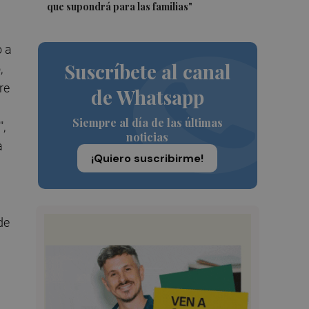
que supondrá para las familias"
o a
Suscríbete al canal
,
re
de Whatsapp
Siempre al día de las últimas
,
noticias
a
¡Quiero suscribirme!
de