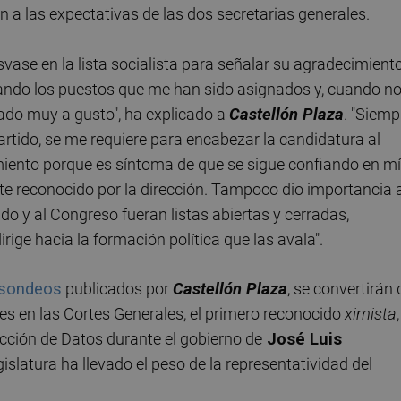
 a las expectativas de las dos secretarias generales.
svase en la lista socialista para señalar su agradecimient
pando los puestos que me han sido asignados y, cuando no
tado muy a gusto", ha explicado a
Castellón Plaza
. "Siemp
partido, se me requiere para encabezar la candidatura al
iento porque es síntoma de que se sigue confiando en mí"
nte reconocido por la dirección. Tampoco dio importancia 
do y al Congreso fueran listas abiertas y cerradas,
rige hacia la formación política que las avala".
 sondeos
publicados por
Castellón Plaza
, se convertirán 
es en las Cortes Generales, el primero reconocido
ximista
,
ección de Datos durante el gobierno de
José Luis
gislatura ha llevado el peso de la representatividad del