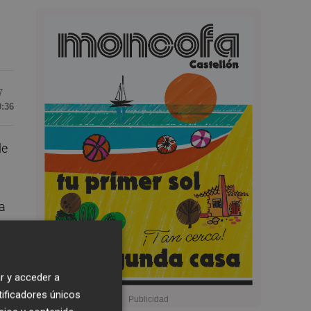
7
0:36
de
la
r y acceder a
tificadores únicos