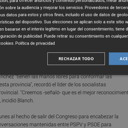
ción, para ofrecer anuncios y contenido personalizados, medir anun
a al Senado, a pesar de que las bases ya situaron en este
n sobre la audiencia y mejorar los servicios.
Proveedores de tercer
úmero uno.
s datos para estos y otros fines, incluido el uso de datos de geolo
rísticas del dispositivo. Sus elecciones se aplican solo a este sitio
parten unas listas que dejan a Rallo como principal
 basarse en el interés legítimo en lugar del consentimiento; tiene 
guración de publicidad
. Puede retirar su consentimiento en cualqu
e la ejecutiva y el comité provincial del partido -que creó n
cookies
.
Política de privacidad
como por la manifiesta voluntad del diputado de repetir
RECHAZAR TODO
ACE
ropuesta, el pasado jueves, con Rallo encabezando la list
chez "tienen las manos libres para conformar las
a provincia", recordó el líder de los socialistas
ovincial. "Creemos -señaló- que es el mejor reconocimien
incidió Blanch.
lunes al hecho de salir del Congreso para encabezar la
conversaciones mantenidas entre PSPV y PSOE para