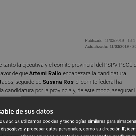
Publicado: 11/03/2019 ·
18:1
Actualizado: 11/03/2019 · 2
anto la ejecutiva y el comité provincial del PSPV-PSOE 
favor de que
Artemi Rallo
encabezara la candidatura
utados, seguido de
Susana Ros
, el comité federal ha
a candidatura por la provincia y, de este modo, asegurar 
retaria de la Ejecutiva contra la Violencia de Género del
ente
Pedro Sánchez
.
able de sus datos
os socios utilizamos cookies y tecnologías similares para almacena
as entre Ferraz y la dirección del PSPV
y avanzada ya
dispositivo y procesar datos personales, como su dirección IP, iden
 persona muy cercana al secretario general del PSPV,
Ximo