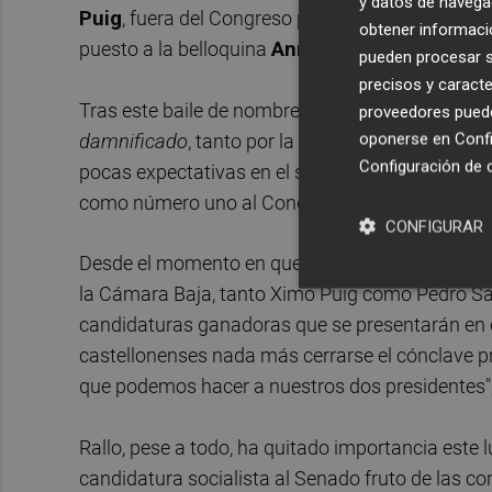
y datos de navega
Puig
, fuera del Congreso para encabezar la list
obtener informació
puesto a la belloquina
Anna Belén Edo
como n
pueden procesar su
precisos y caracte
Tras este baile de nombres, las dos partes se re
proveedores pueden
oponerse en
Confi
damnificado
, tanto por la aludida predilección d
Configuración de 
pocas expectativas en el seno de la formación- 
como número uno al Congreso de la Diputados.
CONFIGURAR
Desde el momento en que la ejecutiva elevó su p
la Cámara Baja, tanto Ximo Puig como Pedro Sán
candidaturas ganadoras que se presentarán en est
castellonenses nada más cerrarse el cónclave pr
que podemos hacer a nuestros dos presidentes", 
Rallo, pese a todo, ha quitado importancia este 
candidatura socialista al Senado fruto de las 