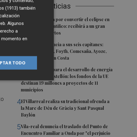
cios y contenido,
Últimas Noticias
os (1913)
también
calización
1
Castelló apuesta por convertir el eclipse en
 web. Algunos
un referente científico: recibirá a un gran
derecho a
equipo de expertos
ier momento en
o
2
El Villarreal anuncia a sus seis capitanes:
Gerard Moreno, Foyth, Comesaña, Ayoze,
Cardona y Logan Costa
PTAR TODO
3
Otra inyección para el desarrollo de energía
a a
renovable en Castellón: los fondos de la UE
destinan 19 millones a proyectos de 11
municipios
to
4
El Villarreal realiza su tradicional ofrenda a
la Mare de Déu de Gràcia y Sant Pasqual
Baylón
5
Vila-real denuncia el traslado del Punto de
Encuentro Familiar a Onda por "el perjuicio