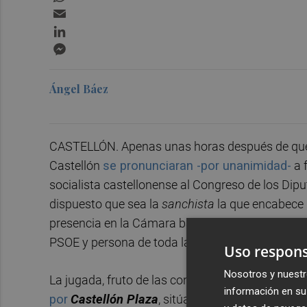
Email
LinkedIn
Messenger
Ángel Báez
CASTELLÓN. Apenas unas horas después de que t
Castellón
se pronunciaran -por unanimidad-
a 
socialista castellonense al Congreso de los Dip
dispuesto que sea la
sanchista
la que encabece l
presencia en la Cámara baja de la que es hoy sec
PSOE y persona de toda la confianza del presid
Uso respons
Nosotros y nuestr
La jugada, fruto de las conversaciones mantenid
información en su 
por
Castellón Plaza
, sitúa al actual diputado y