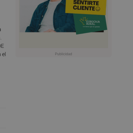
a
.
OE
 el