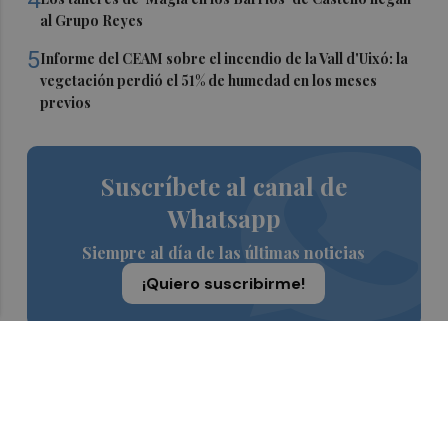
4
al Grupo Reyes
5
Informe del CEAM sobre el incendio de la Vall d'Uixó: la
vegetación perdió el 51% de humedad en los meses
previos
Suscríbete al canal de
Whatsapp
Siempre al día de las últimas noticias
¡Quiero suscribirme!