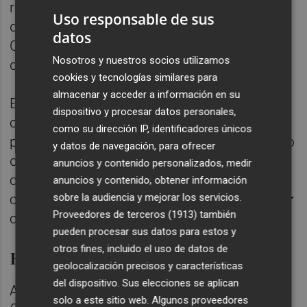
referencia a un informe emitido el 9 de junio
Uso responsable de sus
de 2021 desfavorable sobre el "Giro de la
datos
Cuota 3" aunque es igualmente aprobado
Nosotros y nuestros socios utilizamos
después por Decreto de Alcaldía.
cookies y tecnologías similares para
almacenar y acceder a información en su
Estas actuaciones, para la fiscal, podrían ser
dispositivo y procesar datos personales,
constitutivas de delitos continuados de
como su dirección IP, identificadores únicos
prevariación cometido por la alcaldesa y otro
y datos de navegación, para ofrecer
delito continuado de falsedad de
anuncios y contenido personalizados, medir
certificaciones cometido por
Pascual Abad
anuncios y contenido, obtener información
sobre la audiencia y mejorar los servicios.
como director de obra y por
Manuel Melchor
Proveedores de terceros (1913)
también
como agente urbanizador.
pueden procesar sus datos para estos y
otros fines, incluido el uso de datos de
Remisión al juez
geolocalización precisos y características
del dispositivo. Sus elecciones se aplican
A la vista de lo expuesto, según explica la
solo a este sitio web. Algunos proveedores