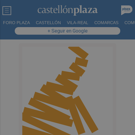
FORO PLAZA
CASTELLÓN
VILA-REAL
COMARCAS
COM
+ Seguir en Google