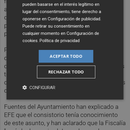
fiscal, se acuerda la remisión de las
pueden basarse en el interés legítimo en
actuaciones al Juzgado de Castellón para
lugar del consentimiento; tiene derecho a
que el decreto conste como denuncia y se
oponerse en
Configuración de publicidad
.
practique las diligencias necesarias para
Puede retirar su consentimiento en
probar los presuntos delitos.
cualquier momento en
Configuración de
cookies
.
Política de privacidad
Pide también al juzgado que tome
ACEPTAR TODO
declaración en calidad de "imputados" a
quienes resulten identificados como autores
RECHAZAR TODO
tras practicar las diligencias y se tome
declaración de otros empleados municipales
CONFIGURAR
como testigos.
Fuentes del Ayuntamiento han explicado a
EFE que el consistorio tenía conocimiento
de este asunto, y han aclarado que la Fiscalía