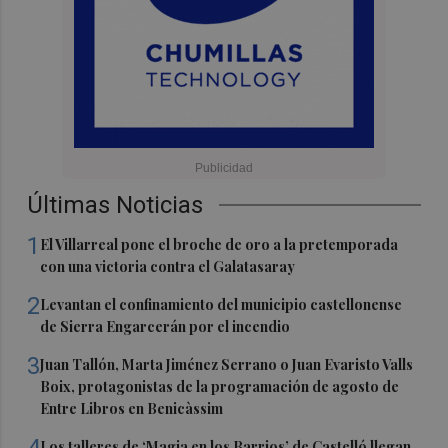
Últimas Noticias
1
El Villarreal pone el broche de oro a la pretemporada
con una victoria contra el Galatasaray
2
Levantan el confinamiento del municipio castellonense
de Sierra Engarcerán por el incendio
3
Juan Tallón, Marta Jiménez Serrano o Juan Evaristo Valls
Boix, protagonistas de la programación de agosto de
Entre Libros en Benicàssim
Los talleres de ‘Magia en los Barrios’ de Castelló llegan