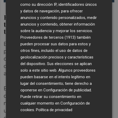
como su dirección IP, identificadores únicos
y datos de navegación, para ofrecer
Reducción de un 30% del coste de
anuncios y contenido personalizados, medir
transporte con el uso de nuevas
anuncios y contenido, obtener información
tecnologías
sobre la audiencia y mejorar los servicios.
Proveedores de terceros (1913)
también
Este experto también ha mencionado la IA
pueden procesar sus datos para estos y
otros fines, incluido el uso de datos de
para potenciar el control sobre las cadenas
geolocalización precisos y características
de valor y la implementación de sistemas
del dispositivo. Sus elecciones se aplican
capaces de diseñar productos más
solo a este sitio web. Algunos proveedores
avanzados.
pueden basarse en el interés legítimo en
lugar del consentimiento; tiene derecho a
En esta línea,
Cristina Martín Lorenzo
, CEO
oponerse en
Configuración de publicidad
.
de
Usyncro
, ha tratado casos concretos de
Puede retirar su consentimiento en
nuevas tecnologías en la cerámica, como el
cualquier momento en
Configuración de
cookies
.
Política de privacidad
uso de la
IA, la blockchain
-una base de
datos digital- o los
corredores digitales
que