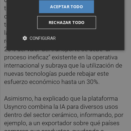
ACEPTAR TODO
tiene el fin de optimizar la gestión de la
cadena de suministro de la cerámica. Se
RECHAZAR TODO
trata de innovaciones destinadas a mejorar
la gestión de las exportaciones cerámicas y
CONFIGURAR
reducir los costes logísticos. Afirma que el
20% del valor del transporte se debe “al
proceso ineficaz" existente en la operativa
internacional y subraya que la utilización de
nuevas tecnologías puede rebajar este
esfuerzo económico hasta un 30%.
Asimismo, ha explicado que la plataforma
Usyncro combina la IA para diversos usos
dentro del sector cerámico, informando, por
ejemplo, a un exportador sobre qué países