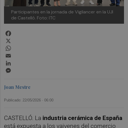
Participantes en la jornada de Vigilancer en la UJI
de Castelló.
Foto: ITC
Facebook
X
WhatsApp
Email
LinkedIn
Messenger
Joan Mestre
Publicado: 22/05/2026 ·
06:00
CASTELLÓ. La
industria cerámica de España
está expuesta a los vaivenes del comercio