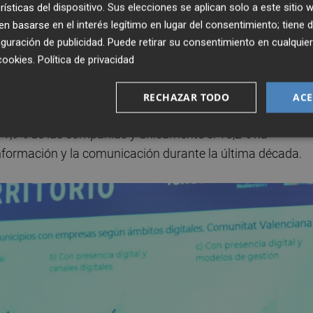
rísticas del dispositivo. Sus elecciones se aplican solo a este sitio
s, mientras que la transformación interna de las
 basarse en el interés legítimo en lugar del consentimiento; tiene 
ento.
guración de publicidad
. Puede retirar su consentimiento en cualqu
cookies
.
Política de privacidad
canales digitales de comercialización y comunicación. En
encia digital ha incorporado herramientas avanzadas de
RECHAZAR TODO
ACE
n la nube o analítica de datos. La implantación de solucione
 1,9% de las compañías y únicamente el 15,2% ha
información y la comunicación durante la última década.