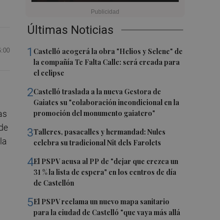
Últimas Noticias
1
6:00
Castelló acogerá la obra "Helios y Selene" de
la compañía Te Falta Calle: será creada para
el eclipse
2
Castelló traslada a la nueva Gestora de
Gaiates su "colaboración incondicional en la
as
promoción del monumento gaiatero"
 de
3
Talleres, pasacalles y hermandad: Nules
la
celebra su tradicional Nit dels Farolets
4
El PSPV acusa al PP de "dejar que crezca un
31 % la lista de espera" en los centros de día
de Castellón
5
El PSPV reclama un nuevo mapa sanitario
para la ciudad de Castelló "que vaya más allá