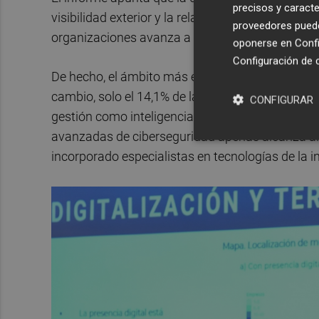
precisos y caracte
visibilidad exterior y la relación con los cliente
proveedores pueden
organizaciones avanza a un ritmo mucho más l
oponerse en
Confi
Configuración de 
De hecho, el ámbito más extendido es el de los 
cambio, solo el 14,1% de las empresas con pres
CONFIGURAR
gestión como inteligencia artificial, servicios e
avanzadas de ciberseguridad apenas alcanza al
incorporado especialistas en tecnologías de la 