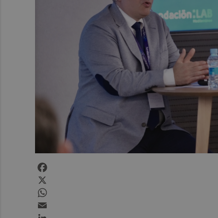
Facebook
X
WhatsApp
Email
LinkedIn