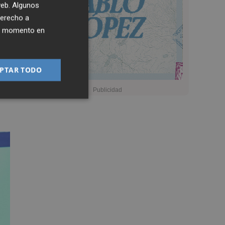
 web. Algunos
derecho a
ier momento en
PTAR TODO
s