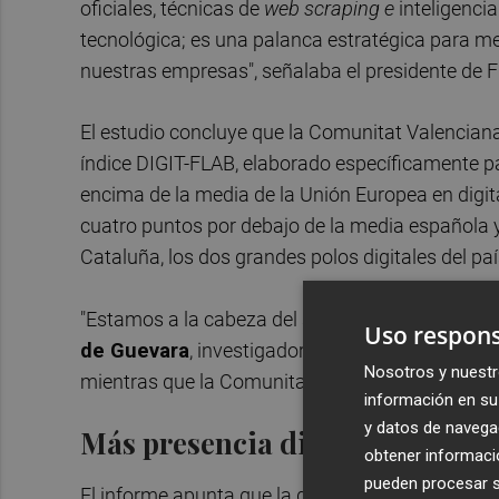
oficiales, técnicas de
web scraping e
inteligencia
tecnológica; es una palanca estratégica para mej
nuestras empresas", señalaba el presidente de
El estudio concluye que la Comunitat Valencian
índice DIGIT-FLAB, elaborado específicamente pa
encima de la media de la Unión Europea en digita
cuatro puntos por debajo de la media española y
Cataluña, los dos grandes polos digitales del paí
"Estamos a la cabeza del segundo vagón", señal
Uso respons
de Guevara
, investigador del Ivie. "Madrid y B
Nosotros y nuestr
mientras que la Comunitat Valenciana todavía no 
información en su 
y datos de navega
Más presencia digital que tran
obtener informació
pueden procesar su
El informe apunta que la digitalización empresa