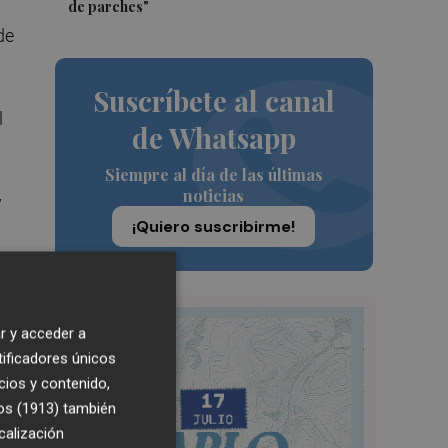
de parches"
de
Suscríbete al canal
l
de Whatsapp
Siempre al día de las últimas
noticias
y
¡Quiero suscribirme!
z
r y acceder a
tificadores únicos
cios y contenido,
os (1913)
también
calización