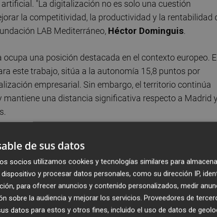
 artificial. "La digitalización no es solo una cuestión
orar la competitividad, la productividad y la rentabilidad 
 Fundación LAB Mediterráneo,
Héctor Dominguis
.
a ocupa una posición destacada en el contexto europeo. E
ra este trabajo, sitúa a la autonomía 15,8 puntos por
lización empresarial. Sin embargo, el territorio continúa
 mantiene una distancia significativa respecto a Madrid 
s.
aba durante la presentación del informe
Juan Fernánde
able de sus datos
arcelona consiguen competir con los líderes europeos,
os socios utilizamos cookies y tecnologías similares para almacena
está en ese nivel", señaló.
dispositivo y procesar datos personales, como su dirección IP, iden
ción, para ofrecer anuncios y contenido personalizados, medir anun
sformación interna
n sobre la audiencia y mejorar los servicios.
Proveedores de tercer
s datos para estos y otros fines, incluido el uso de datos de geolo
rial valenciana sigue centrándose principalmente en la