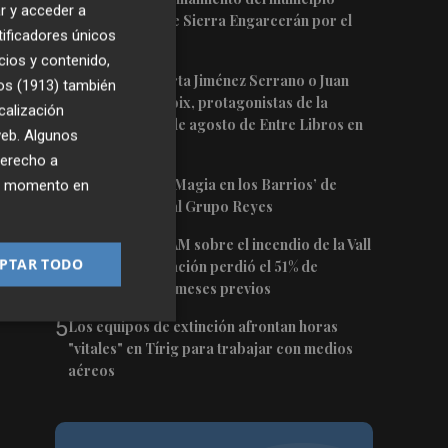
r y acceder a
castellonense de Sierra Engarcerán por el
tificadores únicos
incendio
cios y contenido,
2
Juan Tallón, Marta Jiménez Serrano o Juan
os (1913)
también
Evaristo Valls Boix, protagonistas de la
calización
programación de agosto de Entre Libros en
 web. Algunos
Benicàssim
derecho a
3
Los talleres de ‘Magia en los Barrios’ de
ier momento en
Castelló llegan al Grupo Reyes
6:00
4
Informe del CEAM sobre el incendio de la Vall
PTAR TODO
d'Uixó: la vegetación perdió el 51% de
humedad en los meses previos
5
Los equipos de extinción afrontan horas
"vitales" en Tírig para trabajar con medios
aéreos