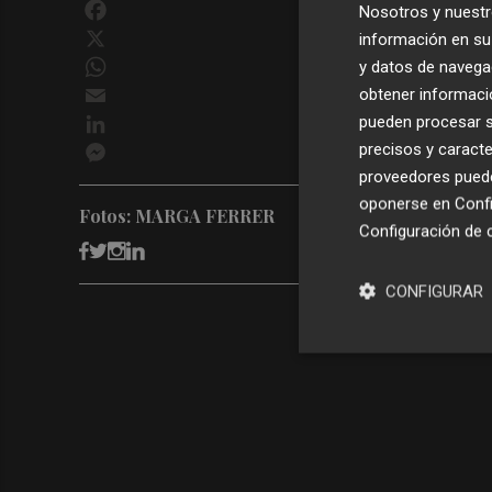
Facebook
Nosotros y nuestr
X
información en su 
WhatsApp
y datos de navega
Email
obtener informació
LinkedIn
pueden procesar su
Messenger
precisos y caracte
proveedores pueden
oponerse en
Confi
Fotos: MARGA FERRER
Configuración de 
CONFIGURAR