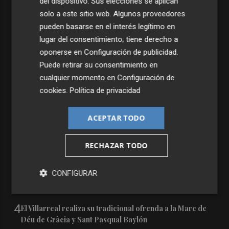
del dispositivo. Sus elecciones se aplican
solo a este sitio web. Algunos proveedores
pueden basarse en el interés legítimo en
lugar del consentimiento; tiene derecho a
oponerse en
Configuración de publicidad
.
Puede retirar su consentimiento en
Últimas Noticias
cualquier momento en
Configuración de
cookies
.
Política de privacidad
1
Castelló apuesta por convertir el eclipse en un referente
científico: recibirá a un gran equipo de expertos
ACEPTAR TODO
2
El Villarreal anuncia a sus seis capitanes: Gerard
Moreno, Foyth, Comesaña, Ayoze, Cardona y Logan
RECHAZAR TODO
Costa
3
Otra inyección para el desarrollo de energía renovable
CONFIGURAR
en Castellón: los fondos de la UE destinan 19 millones a
proyectos de 11 municipios
4
El Villarreal realiza su tradicional ofrenda a la Mare de
Déu de Gràcia y Sant Pasqual Baylón