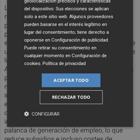
geolocalización precisos y características
Los ponentes confiaron en que las
del dispositivo. Sus elecciones se aplican
modificaciones legislativas en curso
solo a este sitio web. Algunos proveedores
pueden basarse en el interés legítimo en
permitan simplificar trámites para acortar
lugar del consentimiento; tiene derecho a
plazos como elemento imprescindible para
oponerse en
Configuración de publicidad
.
el desarrollo de esas actuaciones. Se trata de
Puede retirar su consentimiento en
un escenario que valdría para el desarrollo de
cualquier momento en
Configuración de
los denominados Proyectos de Interés
cookies
.
Política de privacidad
Autonómico (PIA) con tramitación acelerada
para iniciativas con presupuestos de 50
ACEPTAR TODO
millones. En todo caso, los expertos
insistieron en que el precio de ejecución de
RECHAZAR TODO
esas nuevas infraestructuras no debería
computarse como coste, sino como
CONFIGURAR
inversión tras poner en valor su papel como
palanca de generación de empleo, lo que
reduce subsidios e incluso costes de