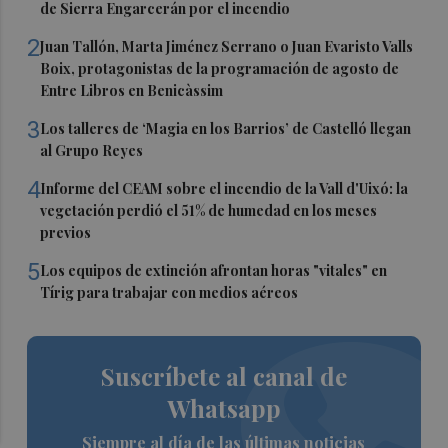
de Sierra Engarcerán por el incendio
2
Juan Tallón, Marta Jiménez Serrano o Juan Evaristo Valls
Boix, protagonistas de la programación de agosto de
Entre Libros en Benicàssim
3
Los talleres de ‘Magia en los Barrios’ de Castelló llegan
al Grupo Reyes
4
Informe del CEAM sobre el incendio de la Vall d'Uixó: la
vegetación perdió el 51% de humedad en los meses
previos
5
Los equipos de extinción afrontan horas "vitales" en
Tírig para trabajar con medios aéreos
Suscríbete al canal de
Whatsapp
Siempre al día de las últimas noticias