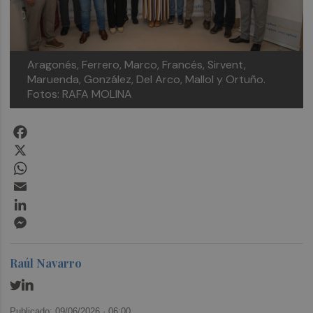
Aragonés, Ferrero, Marco, Francés, Sirvent,
Maruenda, González, Del Arco, Mallol y Ortuño.
Fotos: RAFA MOLINA
Facebook
X
WhatsApp
Email
LinkedIn
Messenger
Raúl Navarro
Publicado: 09/06/2026 ·
06:00