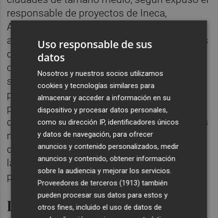
responsable de proyectos de Ineca,
Armando Ortuño. En este sentido, también
abogó por el desarrollo de otras actuaciones
Uso responsable de sus
de colaboración público-privada como la
datos
construcción de los denominados puertos
Nosotros y nuestros socios utilizamos
secos -entre los que enumeró los
cookies y tecnologías similares para
pretendidos en Villena o Novelda- que
almacenar y acceder a información en su
permitirán crear nodos logísticos desde los
dispositivo y procesar datos personales,
que se canalizará la distribución radial de las
como su dirección IP, identificadores únicos
y datos de navegación, para ofrecer
mercancías al resto del territorio, al margen
anuncios y contenido personalizados, medir
de otros epicentros fundamentales, como
anuncios y contenido, obtener información
las estaciones intermodales previstas en
sobre la audiencia y mejorar los servicios.
puertos como el de Alicante.
Proveedores de terceros (1913)
también
pueden procesar sus datos para estos y
Inversión, no coste
otros fines, incluido el uso de datos de