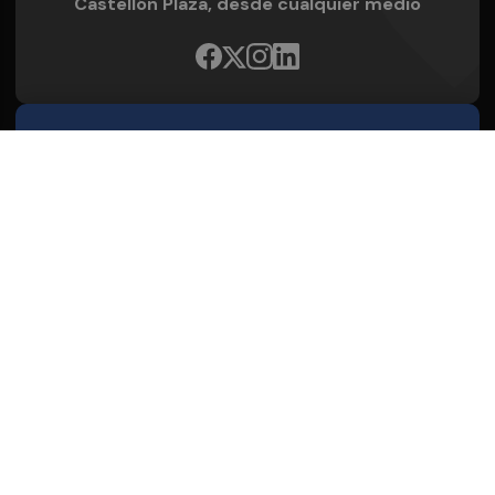
Castellón Plaza, desde cualquier medio
Quienes Somos
Conoce al grupo editorial
Conócenos
Publicidad
Contacto
Aviso legal