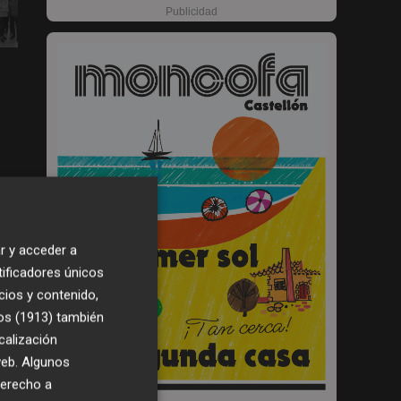
r y acceder a
0
tificadores únicos
9:29
cios y contenido,
os (1913)
también
calización
 web. Algunos
derecho a