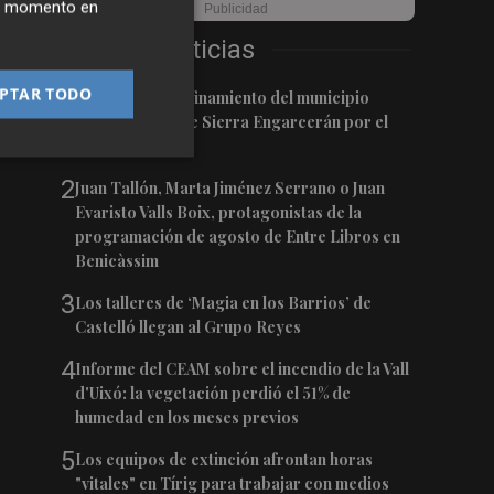
ier momento en
Últimas Noticias
PTAR TODO
1
Levantan el confinamiento del municipio
castellonense de Sierra Engarcerán por el
incendio
2
Juan Tallón, Marta Jiménez Serrano o Juan
Evaristo Valls Boix, protagonistas de la
programación de agosto de Entre Libros en
Benicàssim
3
Los talleres de ‘Magia en los Barrios’ de
Castelló llegan al Grupo Reyes
4
Informe del CEAM sobre el incendio de la Vall
d'Uixó: la vegetación perdió el 51% de
humedad en los meses previos
5
Los equipos de extinción afrontan horas
"vitales" en Tírig para trabajar con medios