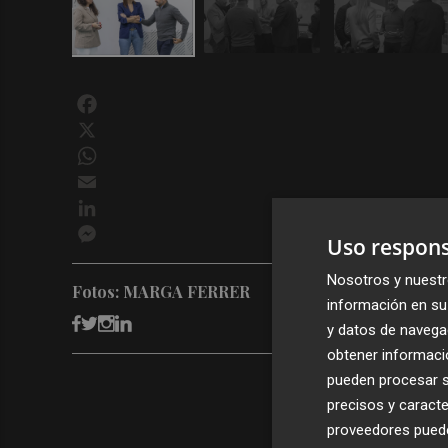
Facebook
X
WhatsApp
Email
LinkedIn
Messenger
Uso respons
Nosotros y nuestr
Fotos: MARGA FERRER
información en su 
y datos de navega
obtener informació
pueden procesar su
precisos y caracte
proveedores pueden