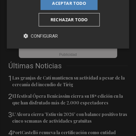
ACEPTAR TODO
RECHAZAR TODO
CONFIGURAR
Últimas Noticias
1
Las granjas de Catí mantienen su actividad a pesar de la
cercanía del incendio de Tírig
2
El festival Ópera Benicàssim cierra su 18ª edición en la
que han disfrutado más de 2.000 espectadores
3
L' Alcora cierra 'Estiu viu 2026' con balance positivo tras
cinco semanas de actividades gratuitas
4
PortCastelló renueva la certificación como entidad