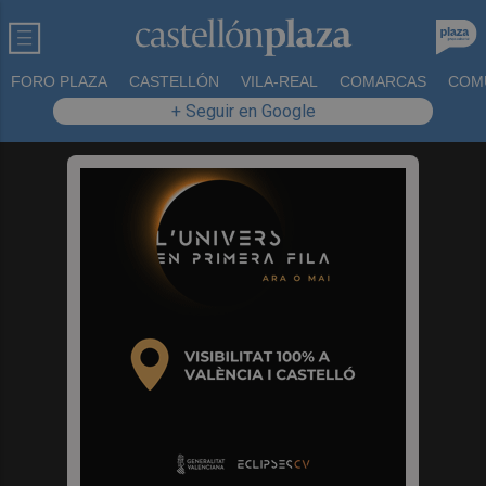
FORO PLAZA
CASTELLÓN
VILA-REAL
COMARCAS
COM
+ Seguir en Google